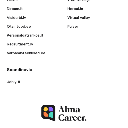
Dirbam.lt
Hercul.hr
Visidarbi.lv
Virtual Valley
Otsintood.ee
Pulser
Personaloatrankos.lt
Recruitment.lv
Varbamisteenused.ee
Scandinavia
Jobly.fi