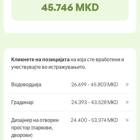
45.746 MKD
Кликнете на позицијата
на која сте вработени и
учествувајте во истражувањето.
Водоводџија
26.699 - 45.803 MKD
>
Градинар
24.393 - 43.528 MKD
>
Дизајнер на отворен
24.400 - 53.374 MKD
>
простор (паркови,
дворови)