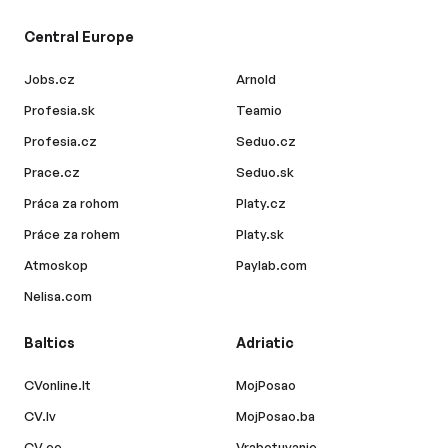
Central Europe
Jobs.cz
Arnold
Profesia.sk
Teamio
Profesia.cz
Seduo.cz
Prace.cz
Seduo.sk
Práca za rohom
Platy.cz
Práce za rohem
Platy.sk
Atmoskop
Paylab.com
Nelisa.com
Baltics
Adriatic
CVonline.lt
MojPosao
CV.lv
MojPosao.ba
CV.ee
Vrabotuvanje