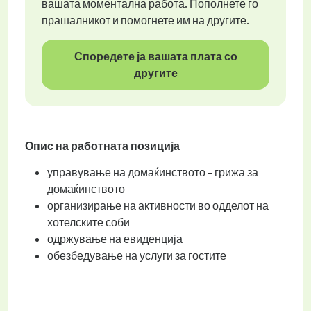
вашата моментална работа. Пополнете го
прашалникот и помогнете им на другите.
Споредете ја вашата плата со
другите
Опис на работната позиција
управување на домаќинството - грижа за
домаќинството
организирање на активности во одделот на
хотелските соби
одржување на евиденција
обезбедување на услуги за гостите