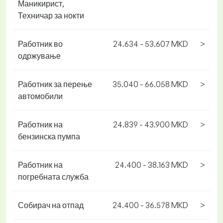
Маникирист,
Техничар за нокти
Работник во
24.634 - 53.607 MKD
>
одржување
Работник за перење
35.040 - 66.058 MKD
>
автомобили
Работник на
24.839 - 43.900 MKD
>
бензинска пумпа
Работник на
24.400 - 38.163 MKD
>
погребната служба
Собирач на отпад
24.400 - 36.578 MKD
>