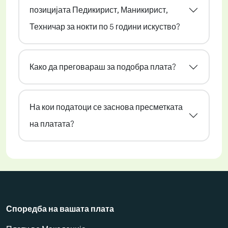
позицијата Педикирист, Маникирист,
Техничар за нокти по 5 години искуство?
Како да преговараш за подобра плата?
На кои податоци се заснова пресметката
на платата?
Споредба на вашата плата