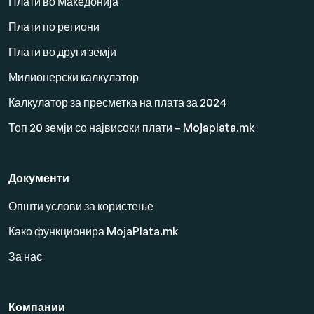
Плати во Македонија
Плати по региони
Плати во други земји
Милионерски калкулатор
Калкулатор за пресметка на плата за 2024
Топ 20 земји со највисоки плати – Mojaplata.mk
Документи
Општи услови за користење
Како функционира MojaPlata.mk
За нас
Компании