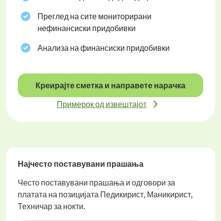
Преглед на сите мониторирани
нефинансиски придобивки
Анализа на финансиски придобивки
Креирајте сметка и направете нарачка
Примерок од извештајот
Најчесто поставувани прашања
Често поставувани прашања и одговори за
платата на позицијата Педикирист, Маникирист,
Техничар за нокти.