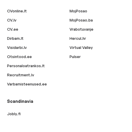
CVonline.lt
MojPosao
CV.lv
MojPosao.ba
CV.ee
Vrabotuvanje
Dirbam.lt
Hercul.hr
Visidarbi.lv
Virtual Valley
Otsintood.ee
Pulser
Personaloatrankos.lt
Recruitment.lv
Varbamisteenused.ee
Scandinavia
Jobly.fi