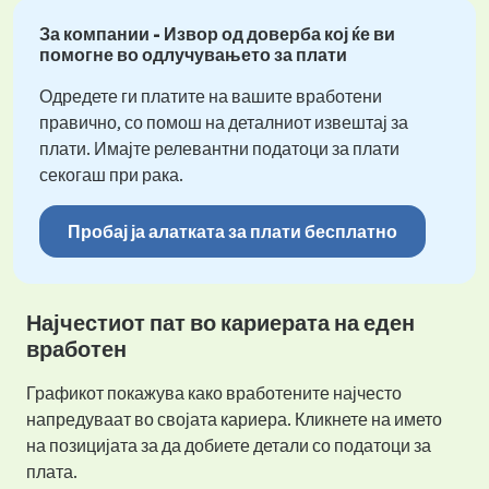
За компании - Извор од доверба кој ќе ви
помогне во одлучувањето за плати
Одредете ги платите на вашите вработени
правично, со помош на деталниот извештај за
плати. Имајте релевантни податоци за плати
секогаш при рака.
Пробај ја алатката за плати бесплатно
Најчестиот пат во кариерата на еден
вработен
Графикот покажува како вработените најчесто
напредуваат во својата кариера. Кликнете на името
на позицијата за да добиете детали со податоци за
плата.