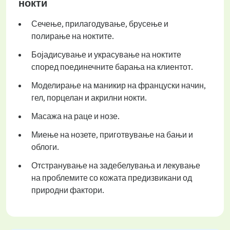
нокти
Сечење, прилагодување, брусење и
полирање на ноктите.
Бојадисување и украсување на ноктите
според поединечните барања на клиентот.
Моделирање на маникир на француски начин,
гел, порцелан и акрилни нокти.
Масажа на раце и нозе.
Миење на нозете, приготвување на бањи и
облоги.
Отстранување на задебелувања и лекување
на проблемите со кожата предизвикани од
природни фактори.