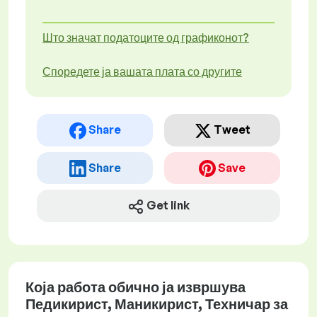
Што значат податоците од графиконот?
Споредете ја вашата плата со другите
Share
Tweet
Share
Save
Get link
Која работа обично ја извршува
Педикирист, Маникирист, Техничар за