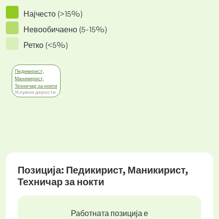
Најчесто (>15%)
Невообичаено (5-15%)
Ретко (<5%)
Педикирист,
Маникирист,
Техничар за нокти
Услужни дејности
Позиција: Педикирист, Маникирист,
Техничар за нокти
Работната позиција е