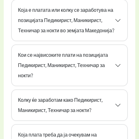
Која е платата или колку се заработува на
позицијата Педикирист, Маникирист,
Техничар за нокти во земјата Македонија?
Кои се највисоките плати на позицијата
Педикирист, Маникирист, Техничар за
нокти?
Колку ќе заработам како Педикирист,
Маникирист, Техничар за нокти?
Која плата треба да ја очекувам на