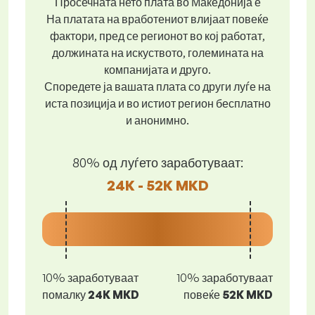
Просечната нето плата во Македонија е
На платата на вработениот влијаат повеќе
фактори, пред се регионот во кој работат,
должината на искуството, големината на
компанијата и друго.
Споредете ја вашата плата со други луѓе на
иста позиција и во истиот регион бесплатно
и анонимно.
80% од луѓето заработуваат:
24K - 52K MKD
10% заработуваат
10% заработуваат
помалку
24K MKD
повеќе
52K MKD