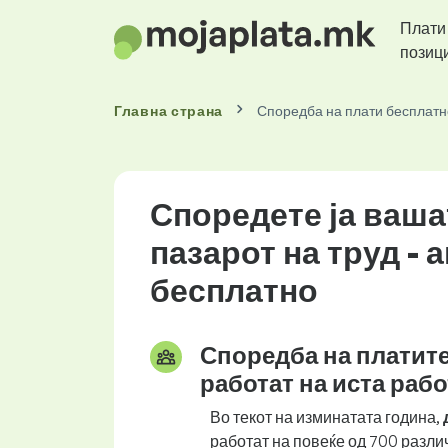
Плати
позиц
Главна страна
Споредба на плати бесплатн
Споредете ја ваша
пазарот на труд - 
бесплатно
Споредба на платите
работат на иста раб
Во текот на изминатата година,
работат на повеќе од 700 разли