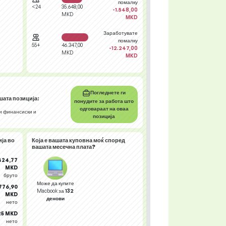
помалку
<24
35.648,00
-1.548,00
MKD
MKD
Заработувате
помалку
55+
46.347,00
-12.247,00
MKD
MKD
Погледнете ги
шата позиција:
понудите за работа што
одговараат на оваа
и финансиски и
позиција
ија
во
Која е вашата
куповна моќ
според
вашата месечна плата?
424,77
MKD
бруто
Може да купите
.776,90
Macbook за
132
MKD
денови
нето
,25 MKD
нето