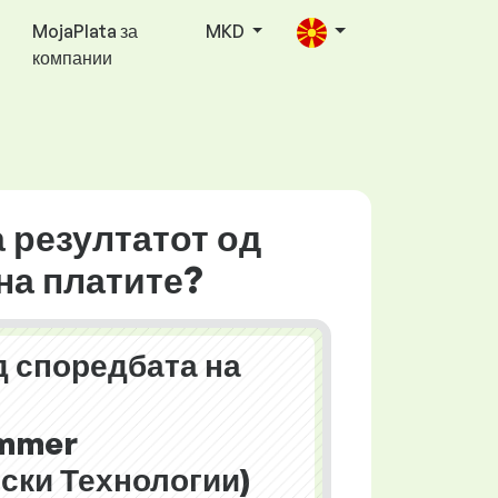
MojaPlata за
MKD
компании
а резултатот од
на платите?
д споредбата на
mmer
ски Технологии)