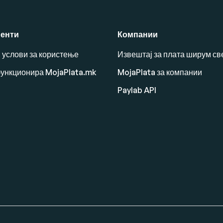
енти
Компании
 услови за користење
Извештај за плата ширум св
функционира MojaPlata.mk
MojaPlata за компании
Paylab API