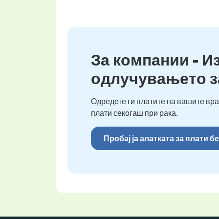
За компании - И
одлучувањето з
Одредете ги платите на вашите вра
плати секогаш при рака.
Пробај ја алатката за плати 