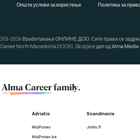
Општи услови за користење
Политика за прив
003-2026 Вработување ОНЛИНЕ ДОО. Сите права се задрж
Career North Macedonia DOOEL Skopje е дел од
Alma Media
f
Alma Career
family.
Adriatic
Scandinavia
MojPosao
Jobly.fi
MojPosao.ba