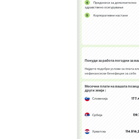
Придонеси за дополнително
здравствено осигурување
Корпоративни настани
Понуди за работа
погодни за ва
Најдете подобри услови за плата ил
нефинансиски бенефиции за себе.
Месечни плати на вашата позиц
други земји
:
Словенија
177.
Србија
119
Хрватска
114.516