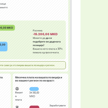
сници
вањето
00,00 MKD
Разлика
-15.200,00 MKD
Можете да
да се
подобрите во дадената
0,00
позиција!
Вашата нето плата е
30%
помала од просечната.
е само ја отсликува вашата позиција и регион.
та
Месечна плата на вашата позиција и
во вашиот регион
по возраст:
Вашат
34.100,00
а
MKD
плата
Заработувате