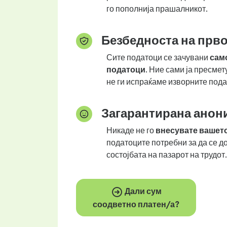
го пополнија прашалникот.
Безбедноста на прво
Сите податоци се зачувани
само
податоци
. Ние сами ја пресме
не ги испраќаме изворните пода
Загарантирана анон
Никаде не го
внесувате вашет
податоците потребни за да се д
состојбата на пазарот на трудот.
Дали сум
соодветно платен/а?