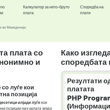
 по
Калкулатор за нето-бруто
Споредба на
ии
плата
плати
о во Македонија
та плата со
Како изглед
анонимно и
споредбата 
Резултати о
 со луѓе кои
платата
отна позиција
PHP Progra
десетици илјади луѓе
кои
(Информаци
чни позиции низ целата земја