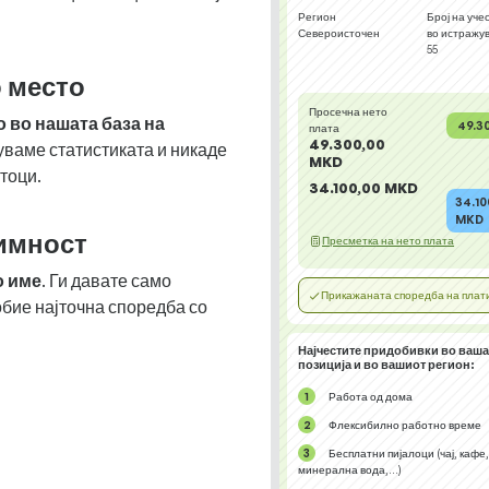
Регион
Број на уче
Североисточен
во истражу
55
 место
Просечна нето
 во нашата база на
49.3
плата
49.300,00
туваме статистиката и никаде
MKD
тоци.
34.100,00 MKD
34.10
MKD
имност
Пресметка на нето плата
о име
. Ги давате само
Прикажаната споредба на платит
обие најточна споредба со
Најчестите придобивки во ваша
позиција и во вашиот регион:
Работа од дома
Флексибилно работно време
Бесплатни пијалоци (чај, кафе,
минерална вода,...)