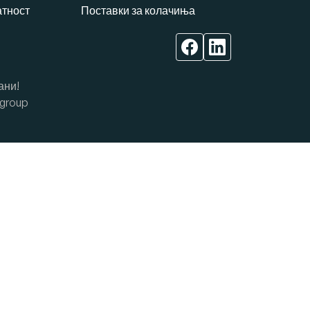
атност
Поставки за колачиња
ани!
group