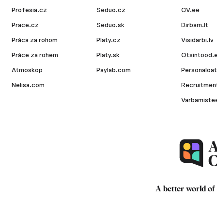
Profesia.cz
Seduo.cz
CV.ee
Prace.cz
Seduo.sk
Dirbam.lt
Práca za rohom
Platy.cz
Visidarbi.lv
Práce za rohem
Platy.sk
Otsintood.
Atmoskop
Paylab.com
Personaloat
Nelisa.com
Recruitment
Varbamiste
A better world of