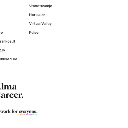
Vrabotuvanje
Hercul.hr
Virtual Valley
ee
Pulser
rankos.lt
.lv
enused.ee
 work for
everyone
.