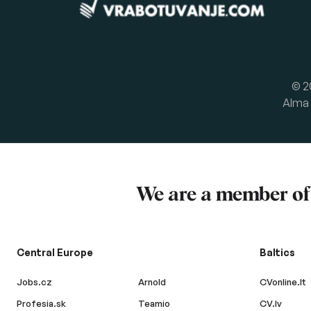
© 2
Alma 
We are a member o
Central Europe
Baltics
Jobs.cz
Arnold
CVonline.lt
Profesia.sk
Teamio
CV.lv