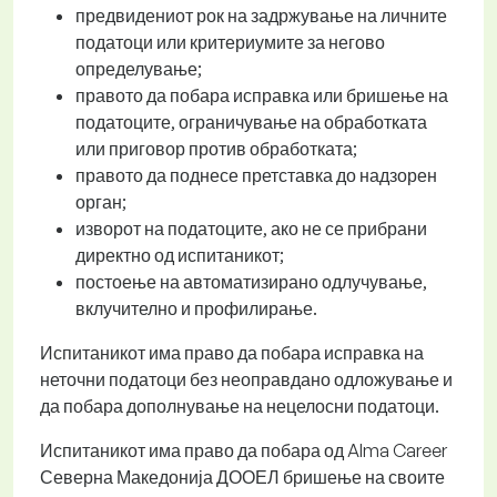
предвидениот рок на задржување на личните
податоци или критериумите за негово
определување;
правото да побара исправка или бришење на
податоците, ограничување на обработката
или приговор против обработката;
правото да поднесе претставка до надзорен
орган;
изворот на податоците, ако не се прибрани
директно од испитаникот;
постоење на автоматизирано одлучување,
вклучително и профилирање.
Испитаникот има право да побара исправка на
неточни податоци без неоправдано одложување и
да побара дополнување на нецелосни податоци.
Испитаникот има право да побара од Alma Career
Северна Македонија ДООЕЛ бришење на своите