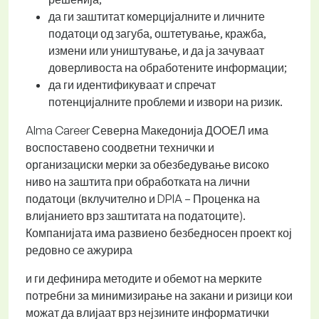
да ги заштитат комерцијалните и личните
податоци од загуба, оштетување, кражба,
измени или уништување, и да ја зачуваат
доверливоста на обработените информации;
да ги идентификуваат и спречат
потенцијалните проблеми и извори на ризик.
Alma Career Северна Македонија ДООЕЛ има
воспоставено соодветни технички и
организациски мерки за обезбедување високо
ниво на заштита при обработката на лични
податоци (вклучително и DPIA – Проценка на
влијанието врз заштитата на податоците).
Компанијата има развиено безбедносен проект кој
редовно се ажурира
и ги дефинира методите и обемот на мерките
потребни за минимизирање на закани и ризици кои
можат да влијаат врз нејзините информатички