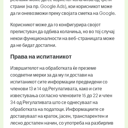
страни (на пр. Google Ads), кои корисникот може
да ги оневозможи преку својата сметка на Google.
Корисникот може да го конфигурира својот
прелистувач да одбива колачиња, но во тој случај
некои функционалности на веб-страницата може
да не бидат достапни.
Права на испитаникот
Извршителот на обработката ќе преземе
соодветни мерки за да му ги достави на
испитаникот сите информации предвидени со
членови 13 и 14 од Регулативата, како и сите
известувања согласно членовите 15 до 22 и член
34 од Регулативата што се однесуваат на
обработката на податоци. Информациите се
доставуваат на краток, јасен, транспарентен и
лесно достапен начин, со употреба на разбирлив