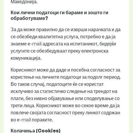
Македонија.
Кои лични податоци ги бараме и зошто ги
обработуваме?
За да може правилно да се изврши нарачката и да
се обезбеди квалитетна услуга, потребно е да ја
знаеме е-mail адресата на испитаникот, бидејќи
услугите се обезбедуваат преку електронска
комуникација.
Корисникот може да даде и посебна согласност за
користење на личните податоци за подолг период.
Во таков случај, податоците ќе се користат
исклучиво за статистичко следење на трендот на
плати, без нивно објавување или споделување со
трети лица. Корисникот може во секое време да ја
повлече својата согласност преку линкот содржан
во е-mail пораките.
Колачиња (Cookies)