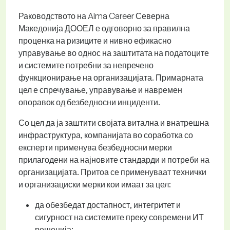
Раководството на Alma Career Северна
Македонија ДООЕЛ е одговорно за правилна
проценка на ризиците и нивно ефикасно
управување во однос на заштитата на податоците
и системите потребни за непречено
функционирање на организацијата. Примарната
цел е спречување, управување и навремен
опоравок од безбедносни инциденти.
Со цел да ја заштити својата витална и внатрешна
инфраструктура, компанијата во соработка со
експерти применува безбедносни мерки
прилагодени на најновите стандарди и потреби на
организацијата. Притоа се применуваат технички
и организациски мерки кои имаат за цел:
да обезбедат достапност, интегритет и
сигурност на системите преку современи ИТ
решенија;