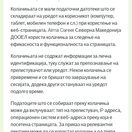
Колачињата се мали податочни датотеки што се
складираат на уредот на корисникот (компјутер,
таблет, мобилен телефон и сл.) при користење на
веб-страницата. Alma Career Северна Македонија
ДООЕЛ користи колачиња за следење на
ефикасноста и функционалноста на страницата.
Колачињата не содржат информации за лична
идентификација, туку служат за препознавање на
прелистувачот или уредот. Некои колачиња се
привремени и се бришат по завршување на
сесијата, додека други остануваат на уредот
подолго време.
Податоците што се собираат преку колачиња
може да вклучуваат: тип на прелистувач, IP адреса,
операционен систем и веб-адреса преку која е
посетена страницата. За приказ на релевантни
реклами може да се користат колачиња од трети