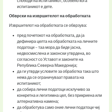
слободи на испитаникот, особено кога
испитаникот е дете.
Обврски на извршителот на обработката
Извршителот на обработката се обврзува:
пред почетокот на обработката, да ја
дефинира целта на обработката на личните
податоци – таа мора да биде јасна,
недвосмислена и законски утврдена, во
согласност со Уставот и законите на
Република Северна Македонија;
да ги утврди условите за обработка така што
нема да се ограничуваат правата на
испитаникот;
да собира лични податоци исклучиво за
конкретна и легитимна цел, без прикриена или
алтернативна намена;
да обработува само оние лични податоци чиј