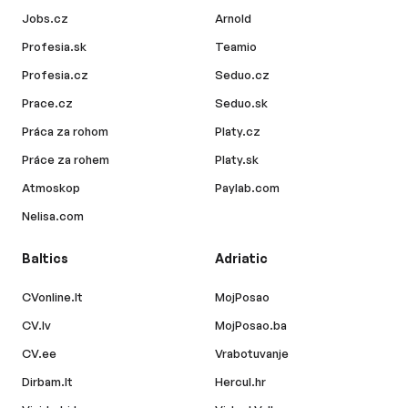
Jobs.cz
Arnold
Profesia.sk
Teamio
Profesia.cz
Seduo.cz
Prace.cz
Seduo.sk
Práca za rohom
Platy.cz
Práce za rohem
Platy.sk
Atmoskop
Paylab.com
Nelisa.com
Baltics
Adriatic
CVonline.lt
MojPosao
CV.lv
MojPosao.ba
CV.ee
Vrabotuvanje
Dirbam.lt
Hercul.hr