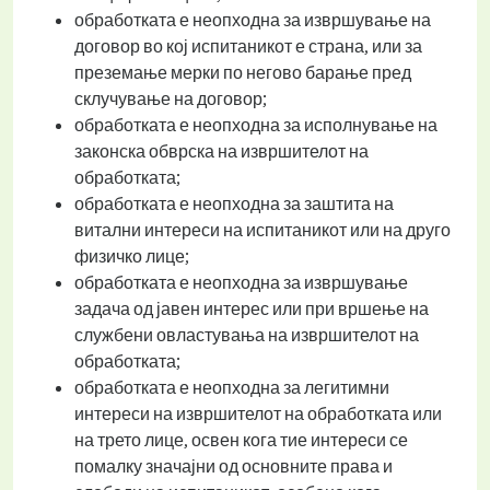
обработката е неопходна за извршување на
договор во кој испитаникот е страна, или за
преземање мерки по негово барање пред
склучување на договор;
обработката е неопходна за исполнување на
законска обврска на извршителот на
обработката;
обработката е неопходна за заштита на
витални интереси на испитаникот или на друго
физичко лице;
обработката е неопходна за извршување
задача од јавен интерес или при вршење на
службени овластувања на извршителот на
обработката;
обработката е неопходна за легитимни
интереси на извршителот на обработката или
на трето лице, освен кога тие интереси се
помалку значајни од основните права и