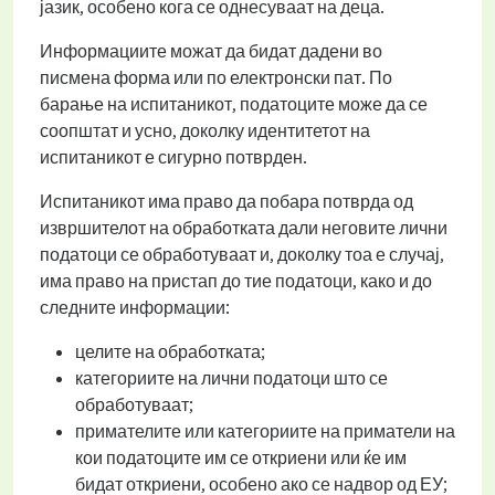
јазик, особено кога се однесуваат на деца.
Информациите можат да бидат дадени во
писмена форма или по електронски пат. По
барање на испитаникот, податоците може да се
соопштат и усно, доколку идентитетот на
испитаникот е сигурно потврден.
Испитаникот има право да побара потврда од
извршителот на обработката дали неговите лични
податоци се обработуваат и, доколку тоа е случај,
има право на пристап до тие податоци, како и до
следните информации:
целите на обработката;
категориите на лични податоци што се
обработуваат;
примателите или категориите на приматели на
кои податоците им се откриени или ќе им
бидат откриени, особено ако се надвор од ЕУ;