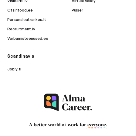
Visidarbi.lv
Virtual Valley
Otsintood.ee
Pulser
Personaloatrankos.lt
Recruitment.lv
Varbamisteenused.ee
Scandinavia
Jobly.fi
A better world of work for
everyone
.