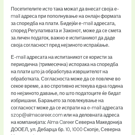
Посетителите исто така можат да внесат своја е-
mail адреса при пополнување на онлајн формата
за споредба на плати. Бидејќи е-mail адресата,
според Регулативата и Законот, може да се смета
за личен податок, важно е испитаникот да даде
своја согласност пред нејзиното испраќање.
Е-mail адресата на испитаникот се користи за
периодична (тримесечна) испорака на споредба
на плати што ја обработува извршителот на
обработката. Согласноста може да се повлече во
секое време, а во спротивно истекува една година
по нејзиното давање, по што податоците ќе бидат
избришани. Барањето за повлекување на
согласност може да се испрати на e-mail адресата
szop@almacareer.com или на деловната адреса
на компанијата: Alma Career Северна Македонија
ДООЕЛ, ул. Дебарца бр. 10, 1000 Скопје, Северна