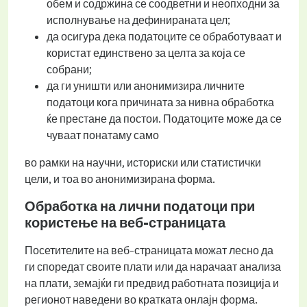
обем и содржина се соодветни и неопходни за
исполнување на дефинираната цел;
да осигура дека податоците се обработуваат и
користат единствено за целта за која се
собрани;
да ги уништи или анонимизира личните
податоци кога причината за нивна обработка
ќе престане да постои. Податоците може да се
чуваат понатаму само
во рамки на научни, историски или статистички
цели, и тоа во анонимизирана форма.
Обработка на лични податоци при
користење на веб-страницата
Посетителите на веб-страницата можат лесно да
ги споредат своите плати или да нарачаат анализа
на плати, земајќи ги предвид работната позиција и
регионот наведени во кратката онлајн форма.