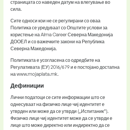
страницата со наведен датум на влегување во
сила.
Сите односи кои не се регулирани со оваа
Политика се уредуваат со Општите услови за
користење на Alma Career Северна Македонија
ДООЕЛ и со важечките закони на Република
Северна Македонија.
Политиката е усогласена со одредбите на
Регулативата (ЕУ) 2016/679 и е постојано достапна
на www.mojaplata.mk.
Дефиниции
Лични податоци се сите информации што се
однесуваат на физичко лице чиј идентитет е
утврден или може да се утврди („Испитаник“).
Физичко лице чиј идентитет може да се утврди е
лице што може директно или индиректно да се