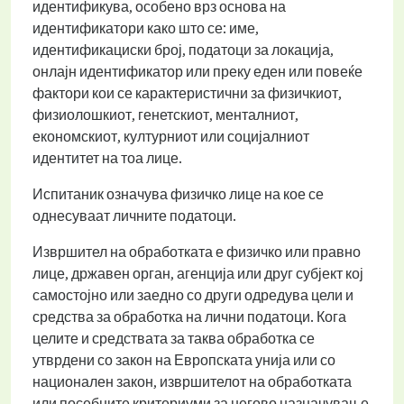
идентификува, особено врз основа на
идентификатори како што се: име,
идентификациски број, податоци за локација,
онлајн идентификатор или преку еден или повеќе
фактори кои се карактеристични за физичкиот,
физиолошкиот, генетскиот, менталниот,
економскиот, културниот или социјалниот
идентитет на тоа лице.
Испитаник означува физичко лице на кое се
однесуваат личните податоци.
Извршител на обработката е физичко или правно
лице, државен орган, агенција или друг субјект кој
самостојно или заедно со други одредува цели и
средства за обработка на лични податоци. Кога
целите и средствата за таква обработка се
утврдени со закон на Европската унија или со
национален закон, извршителот на обработката
или посебните критериуми за негово назначување