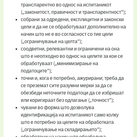
транспарентно во однос на испитаникот
(„законитост, правичност и транспарентност“);
собрани за одредени, експлицитни и законски
цели и да не се обработуваат дополнително на
начин што не е во согласност со тие цели
(„ограничување на целта“);
соодветни, релевантни и ограничени на она
што е неопходно во однос на целите за кои се
обработуваат („минимизирање на
податоците“);
точни и, кога е потребно, ажурирани; треба да
се преземат сите разумни мерки за да се
обезбеди неточните податоци да се избришат
или коригираат без одлагање („точност“);
чувани во форма што дозволува
идентификација на испитаникот само колку
што е потребно за целите на обработката
(„ограничување на складирањето“);
обработени на начин што обезбедува