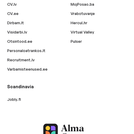
CV.lv
MojPosao.ba
CV.ee
Vrabotuvanje
Dirbam.lt
Hercul.hr
Visidarbi.lv
Virtual Valley
Otsintood.ee
Pulser
Personaloatrankos.lt
Recruitment.lv
Varbamisteenused.ee
Scandinavia
Jobly.fi