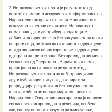
3. Истражувањето за плати (и резултатите од
истото) е наменето исклучиво за информирање на
Нарачателот во врска со неговите активности и
исклучиво за негови лични цели. Нарачателот
нема право да ги дистрибуира податоците
добиени од користење на Истражувањето за плати
на трети лица, ниту пак да ги користи за други цели
или да овозможи нивно користење за други цели
од страна на трета страна. Без претходна писмена
согласност од Операторот, Нарачателот нема
право јавно да ги пласира резултатите од
Истражувањето за плати на веб страници или
други публикации, ниту пак да копира или
репродуцира резултати од Истражувањето за
плати, особено не поради маркетинг цели на
Нарачателот. Операторот има право да ја повлече
согласноста од претходната реченица, особено
ако, според неговото разумно размислување,