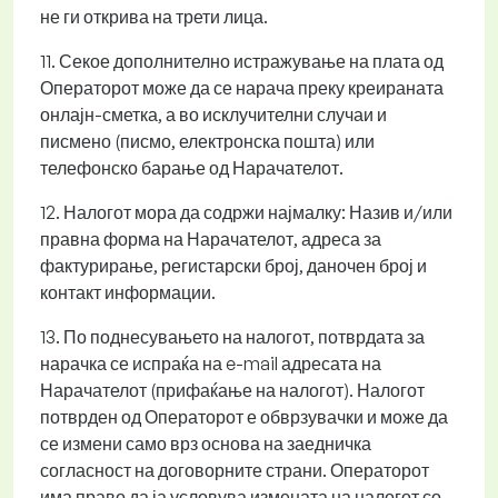
не ги открива на трети лица.
11. Секое дополнително истражување на плата од
Операторот може да се нарача преку креираната
онлајн-сметка, а во исклучителни случаи и
писмено (писмо, електронска пошта) или
телефонско барање од Нарачателот.
12. Налогот мора да содржи најмалку: Назив и/или
правна форма на Нарачателот, адреса за
фактурирање, регистарски број, даночен број и
контакт информации.
13. По поднесувањето на налогот, потврдата за
нарачка се испраќа на e-mail адресата на
Нарачателот (прифаќање на налогот). Налогот
потврден од Операторот е обврзувачки и може да
се измени само врз основа на заедничка
согласност на договорните страни. Операторот
има право да ја условува измената на налогот со