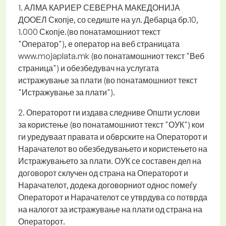
1. АЛМА КАРИЕР СЕВЕРНА МАКЕДОНИЈА
ДООЕЛ Скопје, со седиште на ул. Дебарца бр.10,
1.000 Скопје.(во понатамошниот текст
"Оператор"), е оператор на веб страницата
www.mojaplata.mk (во понатамошниот текст "Веб
страница") и обезбедувач на услугата
истражување за плати (во понатамошниот текст
"Истражување за плати").
2. Операторот ги издава следниве Општи услови
за користење (во понатамошниот текст "ОУК") кои
ги уредуваат правата и обврските на Операторот и
Нарачателот во обезбедувањето и користењето на
Истражувањето за плати. ОУК се составен дел на
договорот склучен од страна на Операторот и
Нарачателот, додека договорниот однос помеѓу
Операторот и Нарачателот се утврдува со потврда
на налогот за истражување на плати од страна на
Операторот.