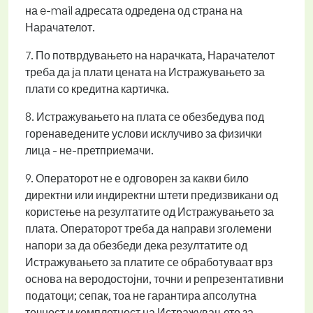
на e-mail адресата одредена од страна на
Нарачателот.
7. По потврдувањето на нарачката, Нарачателот
треба да ја плати цената на Истражувањето за
плати со кредитна картичка.
8. Истражувањето на плата се обезбедува под
горенаведените услови исклучиво за физички
лица - не-претприемачи.
9. Операторот не е одговорен за какви било
директни или индиректни штети предизвикани од
користење на резултатите од Истражувањето за
плата. Операторот треба да направи зголемени
напори за да обезбеди дека резултатите од
Истражувањето за платите се обработуваат врз
основа на веродостојни, точни и репрезентативни
податоци; сепак, тоа не гарантира апсолутна
точност и комплетност на Истражувањето за