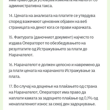
административна такса.
14. Цената на анализата на платите се утврдува
според важечкиот ценовник објавен на веб
страницата на денот кога се прави нарачката.
15. Фактурата (даночниот документ) најчесто го
издава Операторот по обезбедувањето на
резултатите од Истражувањето за плати до
Нарачателот.
16. Нарачателот е должен целосно и навремено да
ја плати цената на нарачаното Истражување за
плата.
17. Во случај на доцнење на плаќањето од страна
на Нарачателот, Операторот има право да
наплати камата за задоцнето плаќање од 0,1% од
ненаплатениот износ за секој ден задоцнување.