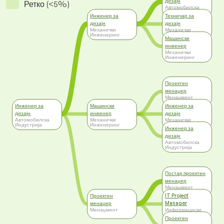
дизајн
Ретко (<5%)
Автомобилска
Индустрија
Инженер за
Техничар за
дизајн
дизајн
Механички
Механички
Инженеринг
Инженеринг
Машински
инженер
Механички
Инженеринг
Проектен
менаџер
Менаџмент
Инженер за
Машински
Инженер за
дизајн
инженер
дизајн
Автомобилска
Механички
Механички
Индустрија
Инженеринг
Инженеринг
Инженер за
дизајн
Автомобилска
Индустрија
Постар проектен
менаџер
Менаџмент
Проектен
IT Project
менаџер
Manager
Менаџмент
Информациски
Технологии
Проектен