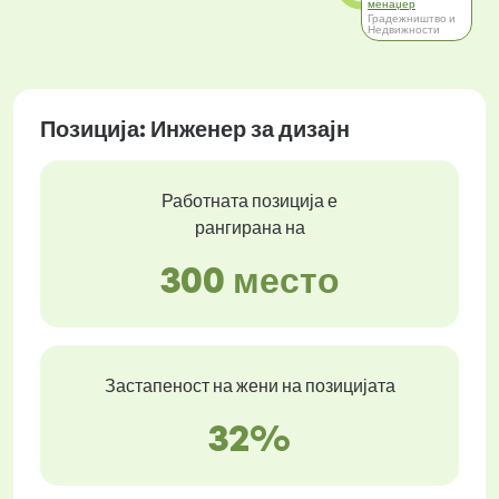
менаџер
Градежништво и
Недвижности
Позиција: Инженер за дизајн
Работната позиција е
рангирана на
300 место
Застапеност на жени на позицијата
32%