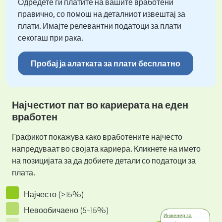
Одредете ги платите на вашите вработени
правично, со помош на деталниот извештај за
плати. Имајте релевантни податоци за плати
секогаш при рака.
Пробај ја алатката за плати бесплатно
Најчестиот пат во кариерата на еден
вработен
Графикот покажува како вработените најчесто
напредуваат во својата кариера. Кликнете на името
на позицијата за да добиете детали со податоци за
плата.
Најчесто (>15%)
Невообичаено (5-15%)
Инженер за