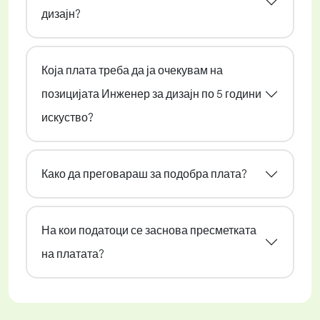
дизајн?
Која плата треба да ја очекувам на
позицијата Инженер за дизајн по 5 години
искуство?
Како да преговараш за подобра плата?
На кои податоци се заснова пресметката
на платата?