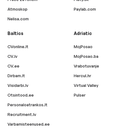
Atmoskop
Paylab.com
Nelisa.com
Baltics
Adriatic
CVonline.lt
MojPosao
CV.lv
MojPosao.ba
CV.ee
Vrabotuvanje
Dirbam.lt
Hercul.hr
Visidarbi.lv
Virtual Valley
Otsintood.ee
Pulser
Personaloatrankos.lt
Recruitment.lv
Varbamisteenused.ee