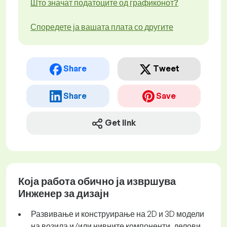
Што значат податоците од графиконот?
Споредете ја вашата плата со другите
Share
Tweet
Share
Save
Get link
Која работа обично ја извршува
Инженер за дизајн
Развивање и конструирање на 2D и 3D модели
на возила и/или нивните компоненти, делови