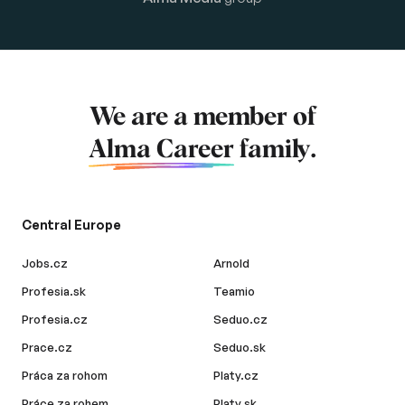
We are a member of
Alma Career
family.
Central Europe
Jobs.cz
Arnold
Profesia.sk
Teamio
Profesia.cz
Seduo.cz
Prace.cz
Seduo.sk
Práca za rohom
Platy.cz
Práce za rohem
Platy.sk