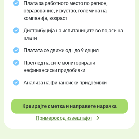
Плата за работното место по регион,
образование, искуство, големина на
компанија, возраст
Дистрибуција на испитаниците во појаси на
плати
Платата се движи од 1 до 9 децил
Преглед на сите мониторирани
нефинансиски придобивки
Анализа на финансиски придобивки
Креирајте сметка и направете нарачка
Примерок од извештајот