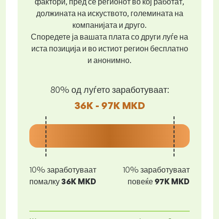
фактори, пред се регионот во кој работат,
должината на искуството, големината на
компанијата и друго.
Споредете ја вашата плата со други луѓе на
иста позиција и во истиот регион бесплатно
и анонимно.
80% од луѓето заработуваат:
36K - 97K MKD
10% заработуваат
10% заработуваат
помалку
36K MKD
повеќе
97K MKD