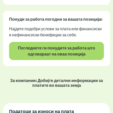
Понуди за работа
погодни за вашата позиција:
Најдете подобри услови за плата или финансиски
и нефинансиски бенефиции за себе.
Погледнете ги понудите за работа што
одговараат на оваа позиција
За компании: Добијте детални информации за
платите во вашата земја
Податоци за износи на плата