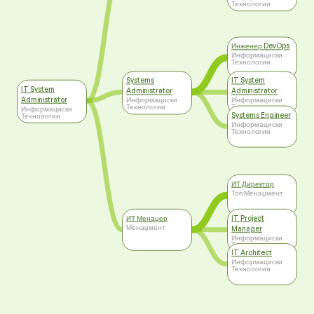
Технологии
Инженер DevOps
Информациски
Технологии
Systems
IT System
IT System
Administrator
Administrator
Administrator
Информациски
Информациски
Технологии
Технологии
Информациски
Systems Engineer
Технологии
Информациски
Технологии
ИТ Директор
Топ Менаџмент
ИТ Менаџер
IT Project
Менаџмент
Manager
Информациски
Технологии
IT Architect
Информациски
Технологии