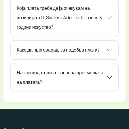
Која плата треба да ја очекувам на
позицијата IT System Administrator по 5
години искуство?
Како да преговараш за подобра плата?
На кои податоци се заснова пресметката
на платата?