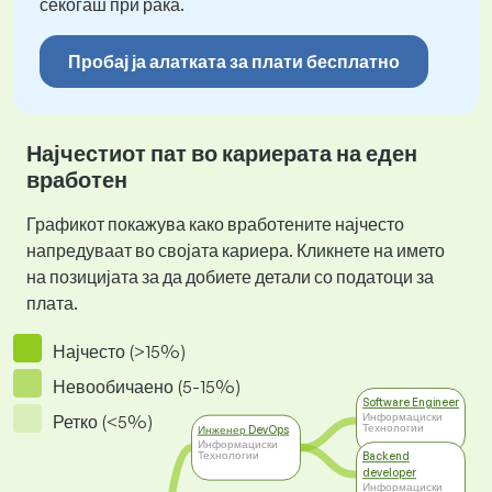
секогаш при рака.
Пробај ја алатката за плати бесплатно
Најчестиот пат во кариерата на еден
вработен
Графикот покажува како вработените најчесто
напредуваат во својата кариера. Кликнете на името
на позицијата за да добиете детали со податоци за
плата.
Најчесто (>15%)
Невообичаено (5-15%)
Software Engineer
Информациски
Ретко (<5%)
Технологии
Инженер DevOps
Информациски
Технологии
Backend
developer
Информациски