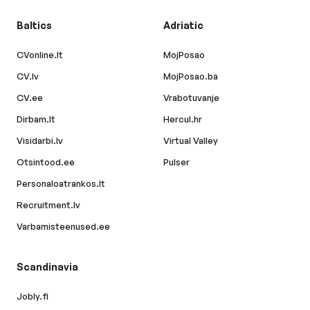
Baltics
Adriatic
CVonline.lt
MojPosao
CV.lv
MojPosao.ba
CV.ee
Vrabotuvanje
Dirbam.lt
Hercul.hr
Visidarbi.lv
Virtual Valley
Otsintood.ee
Pulser
Personaloatrankos.lt
Recruitment.lv
Varbamisteenused.ee
Scandinavia
Jobly.fi