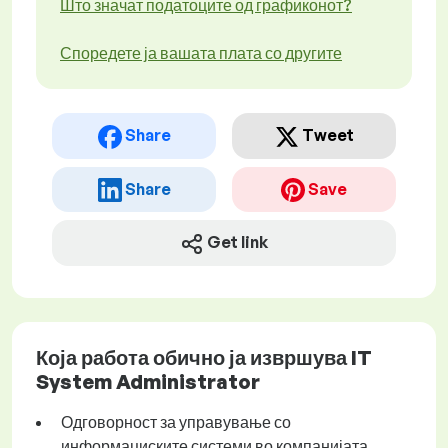
Што значат податоците од графиконот?
Споредете ја вашата плата со другите
Share
Tweet
Share
Save
Get link
Која работа обично ја извршува IT
System Administrator
Одговорност за управување со
информациските системи во компанијата.