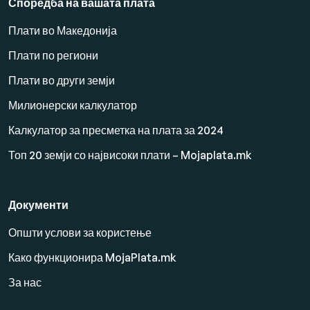
Споредба на вашата плата
Плати во Македонија
Плати по региони
Плати во други земји
Милионерски калкулатор
Калкулатор за пресметка на плата за 2024
Топ 20 земји со највисоки плати – Mojaplata.mk
Документи
Општи услови за користење
Како функционира MojaPlata.mk
За нас