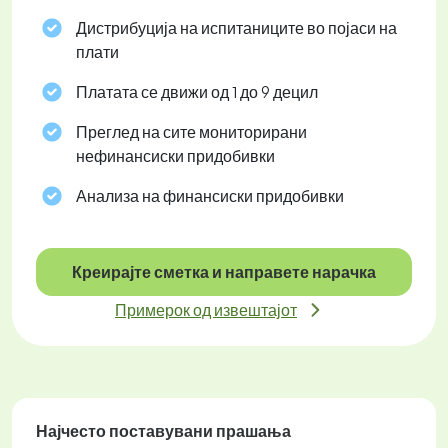
Дистрибуција на испитаниците во појаси на
плати
Платата се движи од 1 до 9 децил
Преглед на сите мониторирани
нефинансиски придобивки
Анализа на финансиски придобивки
Креирајте сметка и направете нарачка
Примерок од извештајот
Најчесто поставувани прашања