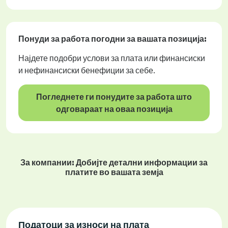
Понуди за работа
погодни за вашата позиција:
Најдете подобри услови за плата или финансиски
и нефинансиски бенефиции за себе.
Погледнете ги понудите за работа што
одговараат на оваа позиција
За компании: Добијте детални информации за
платите во вашата земја
Податоци за износи на плата