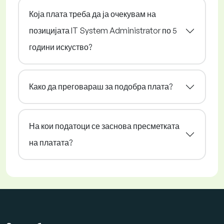
Која плата треба да ја очекувам на
позицијата IT System Administrator по 5
години искуство?
Како да преговараш за подобра плата?
На кои податоци се заснова пресметката
на платата?