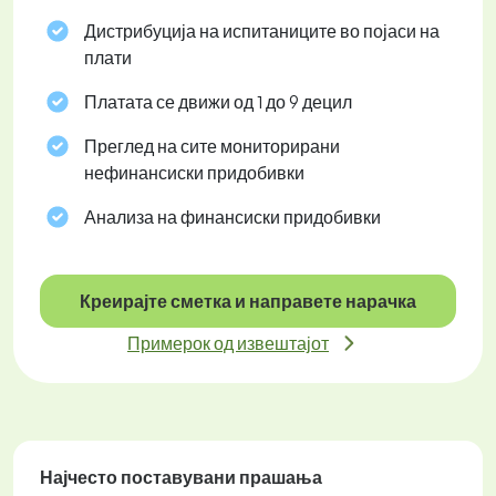
Дистрибуција на испитаниците во појаси на
плати
Платата се движи од 1 до 9 децил
Преглед на сите мониторирани
нефинансиски придобивки
Анализа на финансиски придобивки
Креирајте сметка и направете нарачка
Примерок од извештајот
Најчесто поставувани прашања