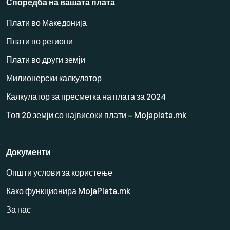
Споредба на вашата плата
Плати во Македонија
Плати по региони
Плати во други земји
Милионерски калкулатор
Калкулатор за пресметка на плата за 2024
Топ 20 земји со највисоки плати – Mojaplata.mk
Документи
Општи услови за користење
Како функционира MojaPlata.mk
За нас