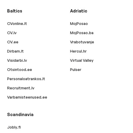
Baltics
Adriatic
CVonline.lt
MojPosao
CV.lv
MojPosao.ba
CV.ee
Vrabotuvanje
Dirbam.lt
Hercul.hr
Visidarbi.lv
Virtual Valley
Otsintood.ee
Pulser
Personaloatrankos.lt
Recruitment.lv
Varbamisteenused.ee
Scandinavia
Jobly.fi