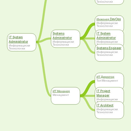
Технологии
Инженер DevOps
Информациски
Технологии
Systems
IT System
IT System
Administrator
Administrator
Administrator
Информациски
Информациски
Технологии
Технологии
Информациски
Systems Engineer
Технологии
Информациски
Технологии
ИТ Директор
Топ Менаџмент
ИТ Менаџер
IT Project
Менаџмент
Manager
Информациски
Технологии
IT Architect
Информациски
Технологии