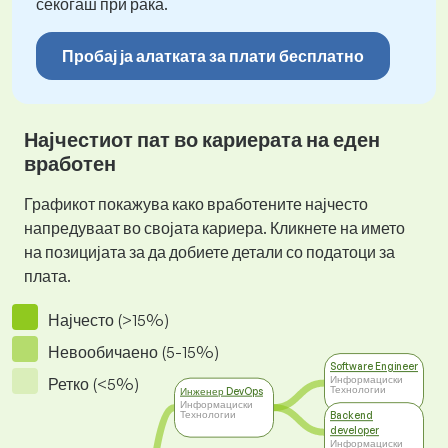
секогаш при рака.
Пробај ја алатката за плати бесплатно
Најчестиот пат во кариерата на еден
вработен
Графикот покажува како вработените најчесто
напредуваат во својата кариера. Кликнете на името
на позицијата за да добиете детали со податоци за
плата.
Најчесто (>15%)
Невообичаено (5-15%)
Software Engineer
Информациски
Ретко (<5%)
Технологии
Инженер DevOps
Информациски
Технологии
Backend
developer
Информациски