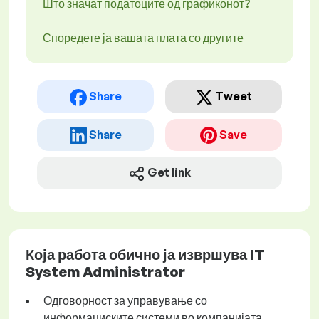
Што значат податоците од графиконот?
Споредете ја вашата плата со другите
Share
Tweet
Share
Save
Get link
Која работа обично ја извршува IT
System Administrator
Одговорност за управување со
информациските системи во компанијата.