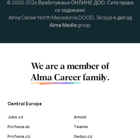
© 2003-2026 Вработување ОНЛИНЕ ДОО. Сите права
се задржани!
Alma Career North Macedonia DOOEL Skopje е дел од
Alma Media
group
We are a member of
Alma Career
family.
Central Europe
Jobs.cz
Arnold
Profesia.sk
Teamio
Profesia.cz
Seduo.cz