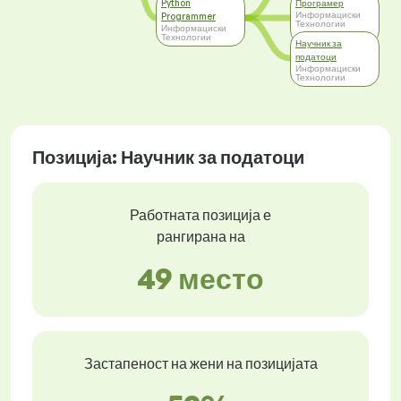
Python
Програмер
Информациски
Programmer
Технологии
Информациски
Технологии
Научник за
податоци
Информациски
Технологии
Позиција: Научник за податоци
Работната позиција е
рангирана на
49 место
Застапеност на жени на позицијата