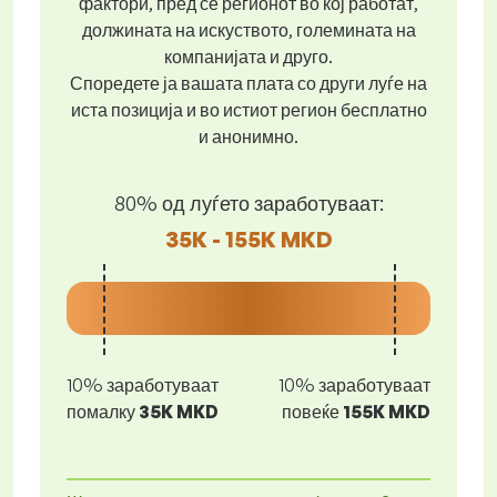
фактори, пред се регионот во кој работат,
должината на искуството, големината на
компанијата и друго.
Споредете ја вашата плата со други луѓе на
иста позиција и во истиот регион бесплатно
и анонимно.
80% од луѓето заработуваат:
35K - 155K MKD
10% заработуваат
10% заработуваат
помалку
35K MKD
повеќе
155K MKD