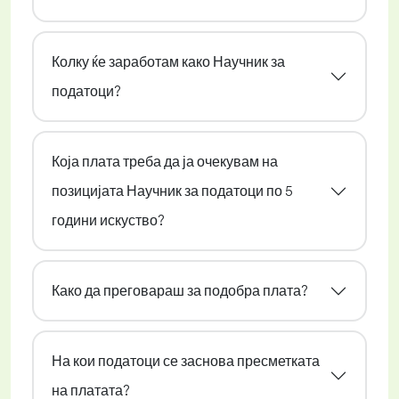
Колку ќе заработам како Научник за
податоци?
Која плата треба да ја очекувам на
позицијата Научник за податоци по 5
години искуство?
Како да преговараш за подобра плата?
На кои податоци се заснова пресметката
на платата?