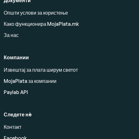
Документи
Општи услови за користење
Како функционира MojaPlata.mk
За нас
Компании
Извештај за плата ширум светот
MojaPlata за компании
Paylab API
Следете нè
Контакт
Facebook