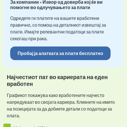
За компании - Извор од доверба кој ќе ви
помогне во одлучувањето за плати
Одредете ги платите на вашите вработени
правично, со помош на деталниот извештај за
плати. Имајте релевантни податоци за плати
секогаш при рака.
Пробај ја алатката за плати бесплатно
Најчестиот пат во кариерата на еден
вработен
Графикот покажува како вработените најчесто
напредуваат во својата кариера. Кликнете на името
на позицијата за да добиете детали со податоци за
плата.