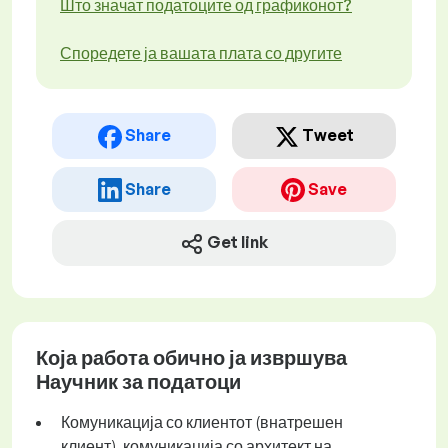
Што значат податоците од графиконот?
Споредете ја вашата плата со другите
Share
Tweet
Share
Save
Get link
Која работа обично ја извршува
Научник за податоци
Комуникација со клиентот (внатрешен
клиент), комуникација со архитект на