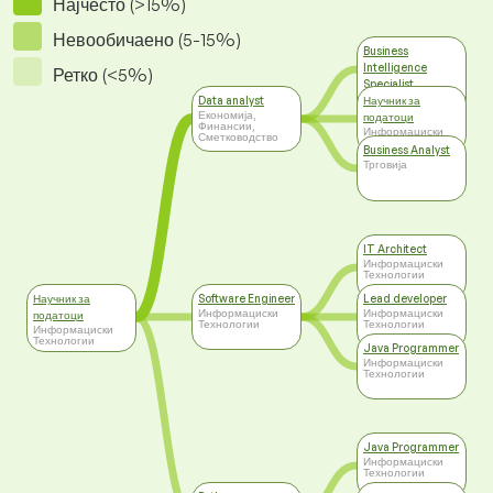
Најчесто (>15%)
Невообичаено (5-15%)
Business
Intelligence
Ретко (<5%)
Specialist
Информациски
Data analyst
Научник за
Технологии
Економија,
податоци
Финансии,
Информациски
Сметководство
Технологии
Business Analyst
Трговија
IT Architect
Информациски
Технологии
Научник за
Software Engineer
Lead developer
Информациски
Информациски
податоци
Технологии
Технологии
Информациски
Технологии
Java Programmer
Информациски
Технологии
Java Programmer
Информациски
Технологии