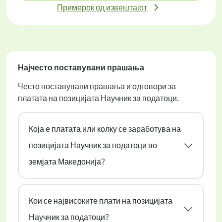
Примерок од извештајот
Најчесто поставувани прашања
Често поставувани прашања и одговори за
платата на позицијата Научник за податоци.
Која е платата или колку се заработува на
позицијата Научник за податоци во
земјата Македонија?
Кои се највисоките плати на позицијата
Научник за податоци?