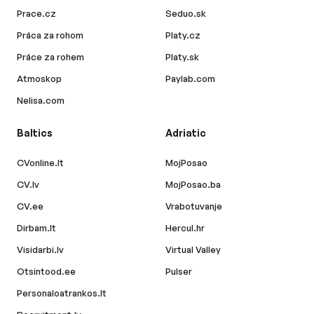
Prace.cz
Seduo.sk
Práca za rohom
Platy.cz
Práce za rohem
Platy.sk
Atmoskop
Paylab.com
Nelisa.com
Baltics
Adriatic
CVonline.lt
MojPosao
CV.lv
MojPosao.ba
CV.ee
Vrabotuvanje
Dirbam.lt
Hercul.hr
Visidarbi.lv
Virtual Valley
Otsintood.ee
Pulser
Personaloatrankos.lt