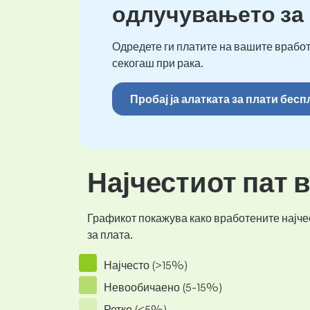
одлучувањето за
Одредете ги платите на вашите вработ
секогаш при рака.
Пробај ја алатката за плати бес
Најчестиот пат 
Графикот покажува како вработените најчес
за плата.
Најчесто (>15%)
Невообичаено (5-15%)
Ретко (<5%)