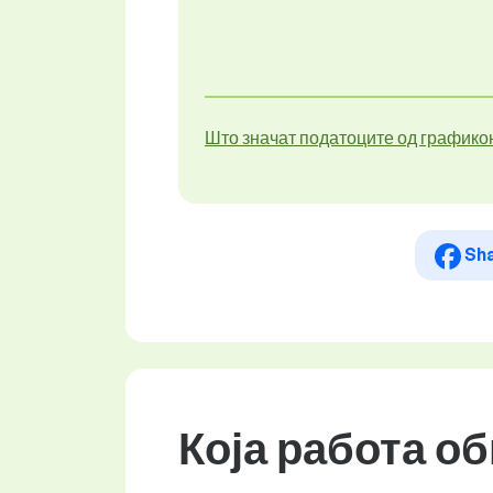
Што значат податоците од графико
Sh
Која работа о