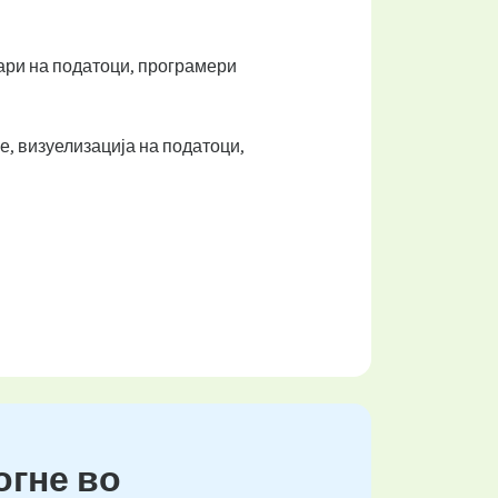
чари на податоци, програмери
, визуелизација на податоци,
огне во