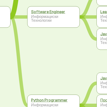
Software Engineer
Lea
Информациски
Ин
Технологии
Тех
Jav
Ин
Тех
Jav
Ин
Тех
Python Programmer
Про
Информациски
Ин