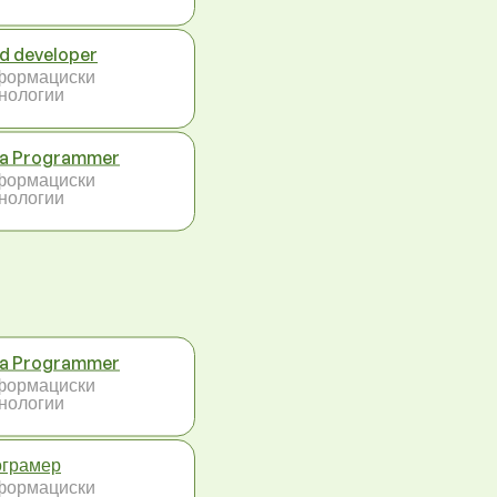
d developer
формациски
нологии
a Programmer
формациски
нологии
a Programmer
формациски
нологии
грамер
формациски