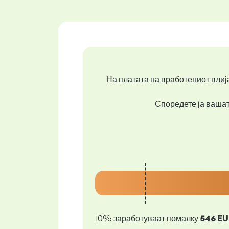
На платата на вработениот влија
Споредете ја вашата
10% заработуваат помалку
546 E