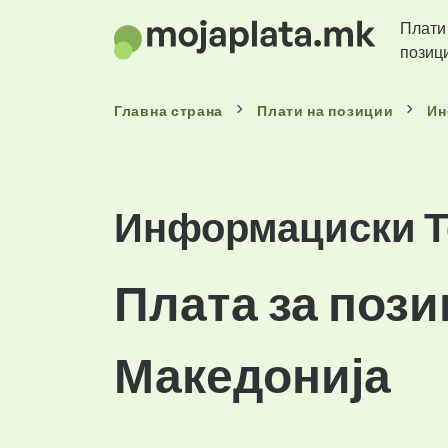
Плати
позиц
Главна страна
Плати
на позиции
Ин
Информациски Т
Плата за пози
Македонија