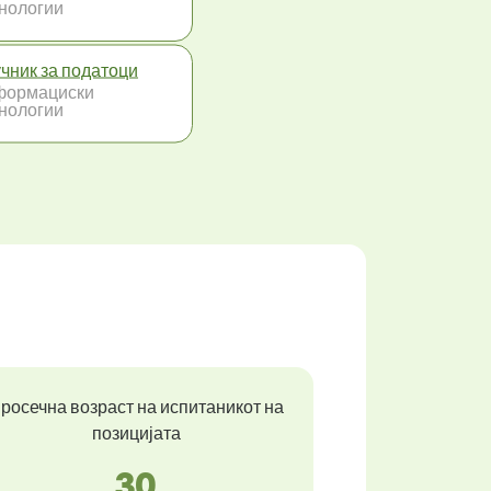
нологии
чник за податоци
формациски
нологии
росечна возраст на испитаникот на
позицијата
30