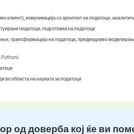
ен клиент), комуникација со архитект на податоци, аналити
туирани податоци, подготовка на податоци
ење, трансформација на податоци, предвидливо моделирање
, Python)
датоци
и во областа на науката за податоци
ор од доверба кој ќе ви пом