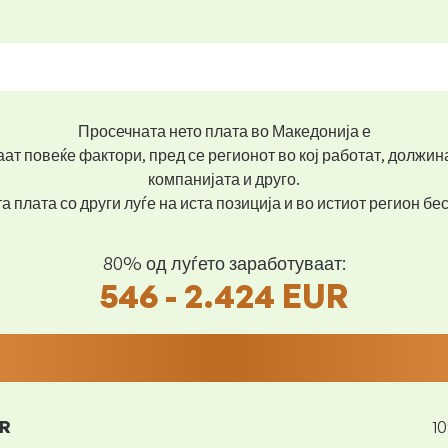
Просечната нето плата во Македонија е
ат повеќе фактори, пред се регионот во кој работат, должин
компанијата и друго.
 плата со други луѓе на иста позиција и во истиот регион б
80% од луѓето заработуваат:
546 - 2.424 EUR
UR
1