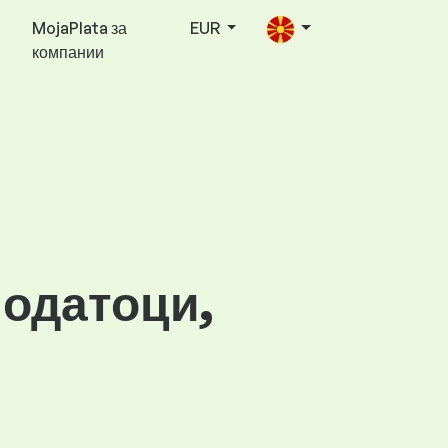
MojaPlata за
EUR
компании
податоци,