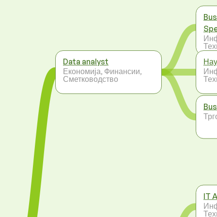
Bus
Spe
Ин
Тех
Data analyst
Нау
Економија, Финансии,
Ин
Сметководство
Тех
Bus
Трг
IT 
Ин
Тех