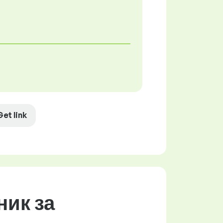
Get link
ник за