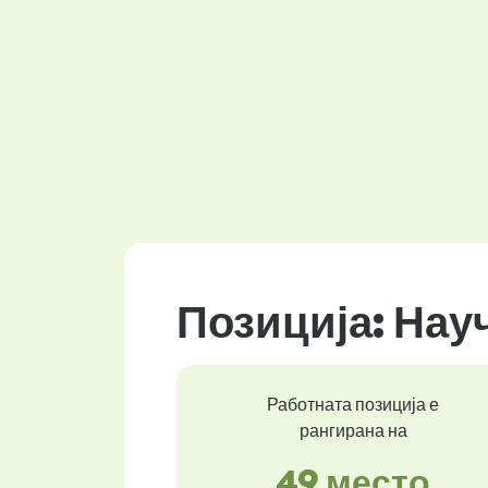
Позиција: Нау
Работната позиција е
рангирана на
49 место