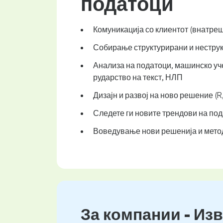
податоци
Комуникација со клиентот (внатреш
Собирање структурирани и неструк
Анализа на податоци, машинско уч
рударство на текст, НЛП
Дизајн и развој на ново решение (R
Следете ги новите трендови на по
Воведување нови решенија и метод
За компании - Изв