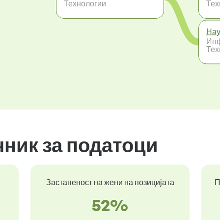
Технологии
Тех
Нау
Ин
Тех
чник за податоци
Застапеност на жени на позицијата
П
52%