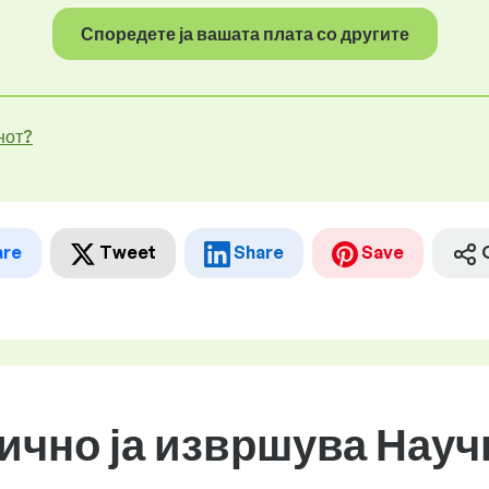
Споредете ја вашата плата со другите
нот?
are
Tweet
Share
Save
бично ја извршува Науч