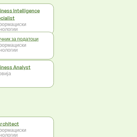
iness Intelligence
cialist
формациски
нологии
чник за податоци
формациски
нологии
iness Analyst
овија
Architect
формациски
нологии