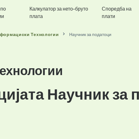
 по
Калкулатор за нето-бруто
Споредба на
ии
плата
плати
формациски Технологии
Научник за податоци
ехнологии
цијата Научник за 