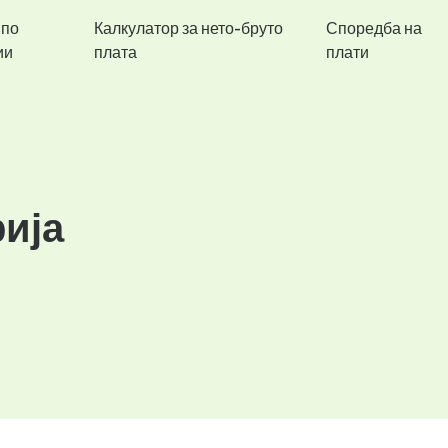
 по
Калкулатор за нето-бруто
Споредба на
ии
плата
плати
ија