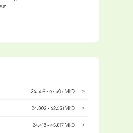
ици.
26.559 - 67.507 MKD
>
24.802 - 62.531 MKD
>
24.418 - 45.817 MKD
>