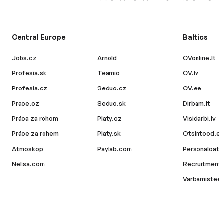
Central Europe
Baltics
Jobs.cz
Arnold
CVonline.lt
Profesia.sk
Teamio
CV.lv
Profesia.cz
Seduo.cz
CV.ee
Prace.cz
Seduo.sk
Dirbam.lt
Práca za rohom
Platy.cz
Visidarbi.lv
Práce za rohem
Platy.sk
Otsintood.
Atmoskop
Paylab.com
Personaloat
Nelisa.com
Recruitment
Varbamiste