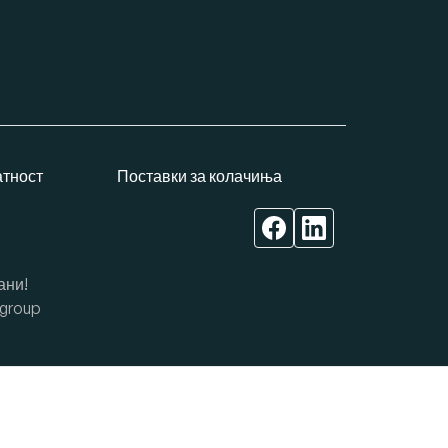
атност
Поставки за колачиња
ани!
group