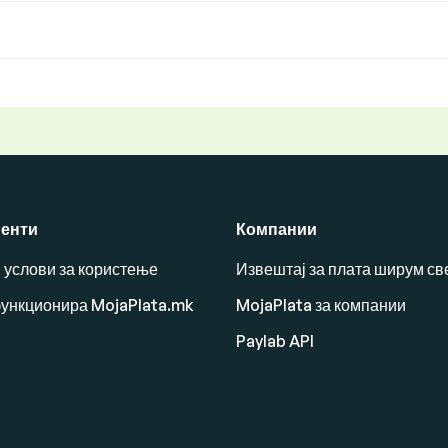
енти
Компании
 услови за користење
Извештај за плата ширум св
функционира MojaPlata.mk
MojaPlata за компании
Paylab API