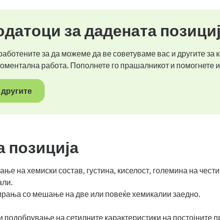
датоци за дадената позици
аботените за да можеме да ве советуваме вас и другите за к
моментална работа. Пополнете го прашалникот и помогнете и
 другите
а позиција
е на хемиски состав, густина, киселост, големина на чести
али.
рања со мешање на две или повеќе хемикалии заедно.
и подобрување на сетилните карактеристики на постојните п