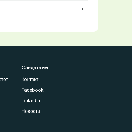
>
Следете нè
етот
Контакт
Facebook
Linkedin
Новости