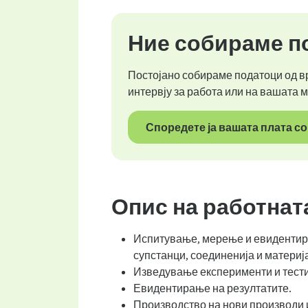
Ние собираме по
Постојано собираме податоци од вр
интервју за работа или на вашата 
Споредете ја вашата плата со
Опис на работнат
Испитување, мерење и евидентирањ
супстанци, соединенија и материј
Изведување експерименти и тести
Евидентирање на резултатите.
Производство на нови производи 