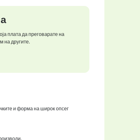
ја
оја плата да преговарате на
м на другите.
чките и форма на широк опсег
роизводи.