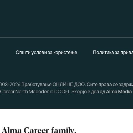
Општи услови за користење
Политика за прив
003-2026 Вработување ОНЛИНЕ ДОО. Сите права се задрж
Career North Macedonia DOOEL Skopje е дел од
Alma Media
f
Alma Career
family.