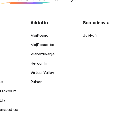
Adriatic
Scandinavia
MojPosao
Jobly.fi
MojPosao.ba
Vrabotuvanje
Hercul.hr
Virtual Valley
ee
Pulser
rankos.lt
.lv
enused.ee