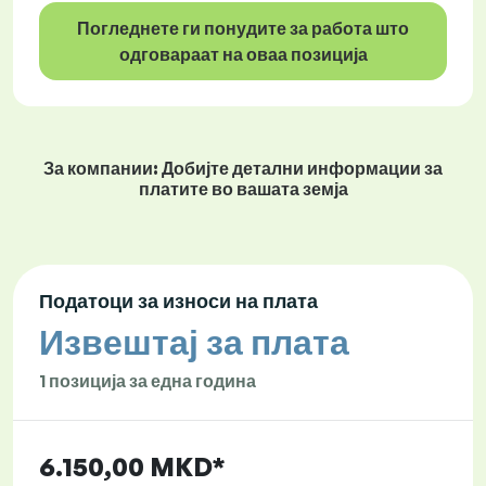
Погледнете ги понудите за работа што
одговараат на оваа позиција
За компании: Добијте детални информации за
платите во вашата земја
Податоци за износи на плата
Извештај за плата
1 позиција за една година
6.150,00 MKD*