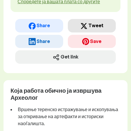
Споредете ја вашата плата со другите
Share
Tweet
Share
Save
Get link
Која работа обично ја извршува
Археолог
Вршење теренско истражување и ископувања
за откривање на артефакти и историски
наоѓалишта.