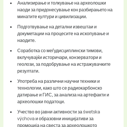
Анализирање и толкување на археолошки
наоди за придонесување кон разбирањето на
минатите култури и цивилизации.
Подготвување на детални извештаи и
докуметации на процесите на ископување и
наодите.
Соработка со меѓудисциплински тимови,
вклучувајќи историчари, конзерватори и
геолози, за подобрување на истражувачките
резултати.
Употреба на различни научни техники и
технологии, како што се радиокарбонско
датирање и ГИС, за анализа на артефакти и
археолошки податоци.
Учество во јавни активности за śwetska
výchova и образовни иницијативи за
промоција на свеста за археолошкото