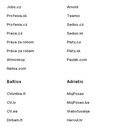
Jobs.cz
Arnold
Profesia.sk
Teamio
Profesia.cz
Seduo.cz
Prace.cz
Seduo.sk
Práca za rohom
Platy.cz
Práce za rohem
Platy.sk
Atmoskop
Paylab.com
Nelisa.com
Baltics
Adriatic
CVonline.lt
MojPosao
CV.lv
MojPosao.ba
CV.ee
Vrabotuvanje
Dirbam.lt
Hercul.hr