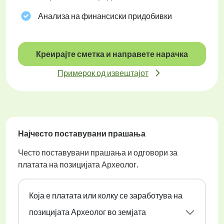
Анализа на финансиски придобивки
Креирајте сметка и направете нарачка
Примерок од извештајот
Најчесто поставувани прашања
Често поставувани прашања и одговори за
платата на позицијата Археолог.
Која е платата или колку се заработува на
позицијата Археолог во земјата