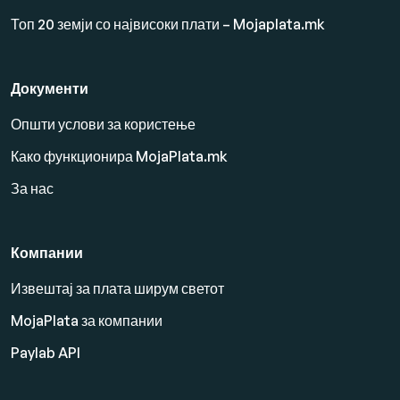
Топ 20 земји со највисоки плати – Mojaplata.mk
Документи
Општи услови за користење
Како функционира MojaPlata.mk
За нас
Компании
Извештај за плата ширум светот
MojaPlata за компании
Paylab API