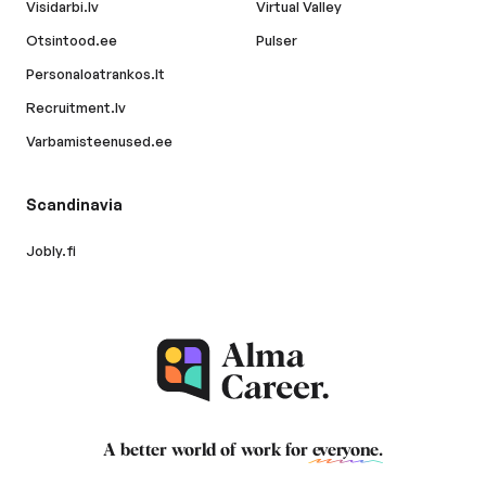
Visidarbi.lv
Virtual Valley
Otsintood.ee
Pulser
Personaloatrankos.lt
Recruitment.lv
Varbamisteenused.ee
Scandinavia
Jobly.fi
A better world of work for
everyone
.