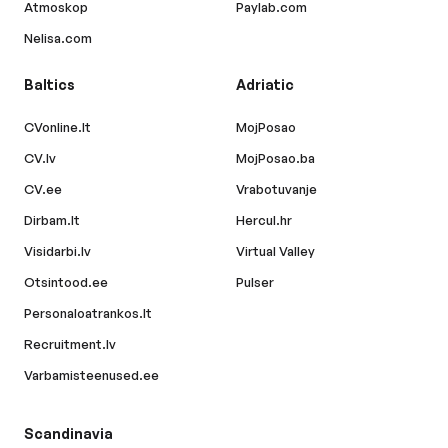
Atmoskop
Paylab.com
Nelisa.com
Baltics
Adriatic
CVonline.lt
MojPosao
CV.lv
MojPosao.ba
CV.ee
Vrabotuvanje
Dirbam.lt
Hercul.hr
Visidarbi.lv
Virtual Valley
Otsintood.ee
Pulser
Personaloatrankos.lt
Recruitment.lv
Varbamisteenused.ee
Scandinavia