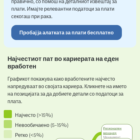
правично, со помош на деталниот извештај за
плати. Имајте релевантни податоци за плати
секогаш при рака.
Пробај ја алатката за плати бесплатно
Најчестиот пат во кариерата на еден
вработен
Графикот покажува како вработените најчесто
напредуваат во својата кариера. Кликнете на името
на позицијата за да добиете детали со податоци за
плата.
Најчесто (>15%)
Невообичаено (5-15%)
Регионален
менаџер
Ретко (<5%)
Менаџмент