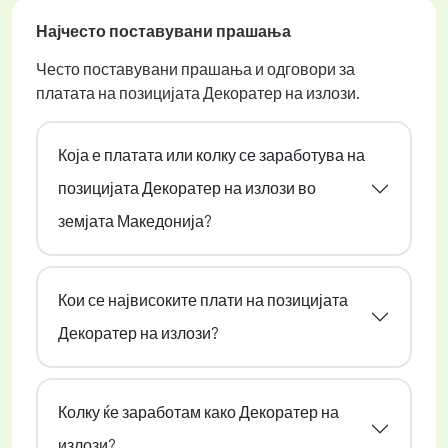
Најчесто поставувани прашања
Често поставувани прашања и одговори за
платата на позицијата Декоратер на излози.
Која е платата или колку се заработува на
позицијата Декоратер на излози во
земјата Македонија?
Кои се највисоките плати на позицијата
Декоратер на излози?
Колку ќе заработам како Декоратер на
излози?