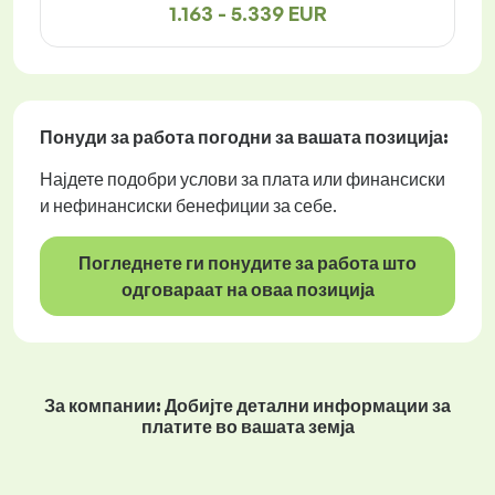
1.163 - 5.339 EUR
Понуди за работа
погодни за вашата позиција:
Најдете подобри услови за плата или финансиски
и нефинансиски бенефиции за себе.
Погледнете ги понудите за работа што
одговараат на оваа позиција
За компании: Добијте детални информации за
платите во вашата земја