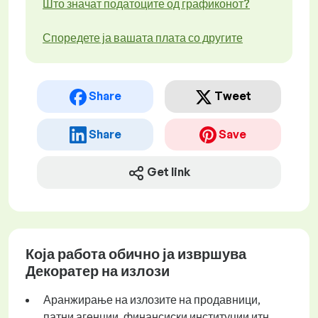
Што значат податоците од графиконот?
Споредете ја вашата плата со другите
Share
Tweet
Share
Save
Get link
Која работа обично ја извршува
Декоратер на излози
Аранжирање на излозите на продавници,
патни агенции, финансиски институции итн.