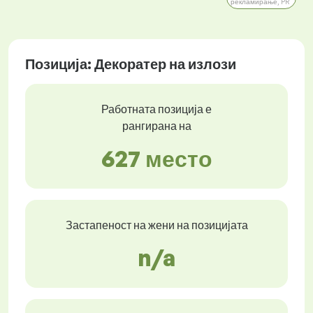
рекламирање, PR
Позиција: Декоратер на излози
Работната позиција е
рангирана на
627 место
Застапеност на жени на позицијата
n/a