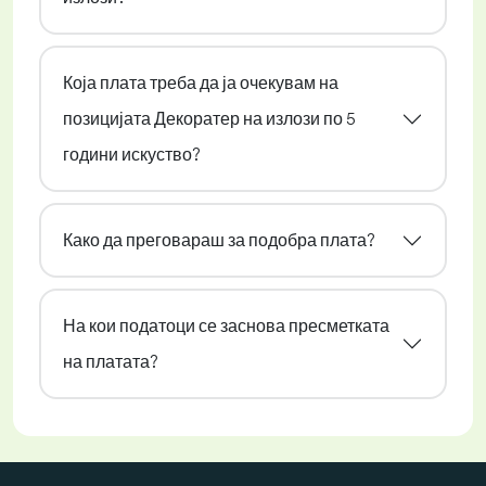
Која плата треба да ја очекувам на
позицијата Декоратер на излози по 5
години искуство?
Како да преговараш за подобра плата?
На кои податоци се заснова пресметката
на платата?