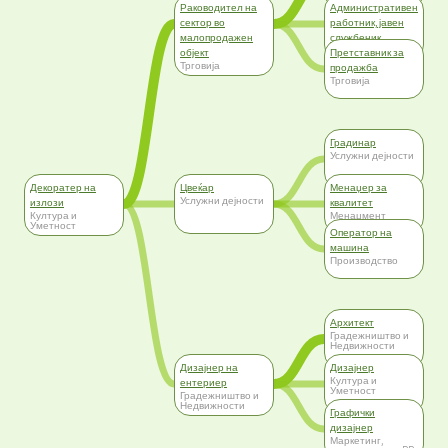
Раководител на
Административен
сектор во
работник, јавен
малопродажен
службеник
Администрација
објект
Претставник за
Трговија
продажба
Трговија
Градинар
Услужни дејности
Декоратер на
Цвеќар
Менаџер за
Услужни дејности
излози
квалитет
Култура и
Менаџмент
Уметност
Оператор на
машина
Производство
Архитект
Градежништво и
Недвижности
Дизајнер на
Дизајнер
Култура и
ентериер
Уметност
Градежништво и
Недвижности
Графички
дизајнер
Маркетинг,