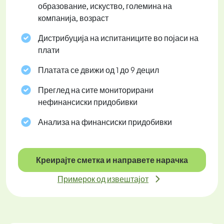
образование, искуство, големина на
компанија, возраст
Дистрибуција на испитаниците во појаси на
плати
Платата се движи од 1 до 9 децил
Преглед на сите мониторирани
нефинансиски придобивки
Анализа на финансиски придобивки
Креирајте сметка и направете нарачка
Примерок од извештајот