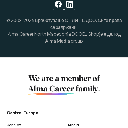
© 2003-2026 Вработување ОНЛИНЕ ДОО. Сите права
се задржани!
Alma Career North Macedonia DOOEL Skopje е дел од
Alma Media
group
We are a member of
Alma Career
family.
Central Europe
Jobs.cz
Arnold