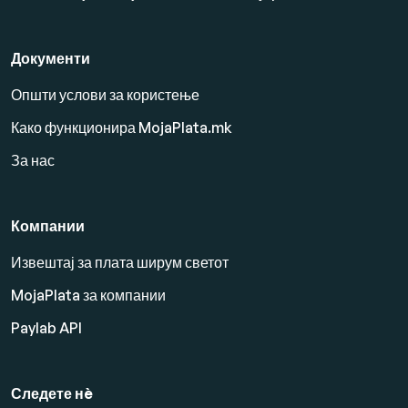
Документи
Општи услови за користење
Како функционира MojaPlata.mk
За нас
Компании
Извештај за плата ширум светот
MojaPlata за компании
Paylab API
Следете нè