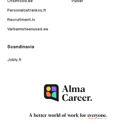
Otsintood.ee
Pulser
Personaloatrankos.lt
Recruitment.lv
Varbamisteenused.ee
Scandinavia
Jobly.fi
A better world of work for
everyone
.