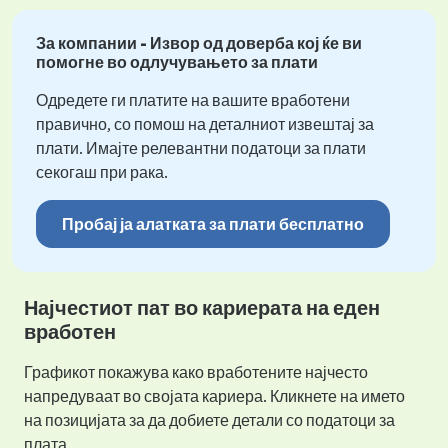
За компании - Извор од доверба кој ќе ви
помогне во одлучувањето за плати
Одредете ги платите на вашите вработени
правично, со помош на деталниот извештај за
плати. Имајте релевантни податоци за плати
секогаш при рака.
Пробај ја алатката за плати бесплатно
Најчестиот пат во кариерата на еден
вработен
Графикот покажува како вработените најчесто
напредуваат во својата кариера. Кликнете на името
на позицијата за да добиете детали со податоци за
плата.