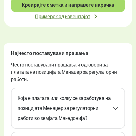
Креирајте сметка и направете нарачка
Примерок од извештајот
Најчесто поставувани прашања
Често поставувани прашања и одговори за
платата на позицијата Менаџер за регулаторни
работи.
Која е платата или колку се заработува на
позицијата Менаџер за регулаторни
работи во земјата Македонија?