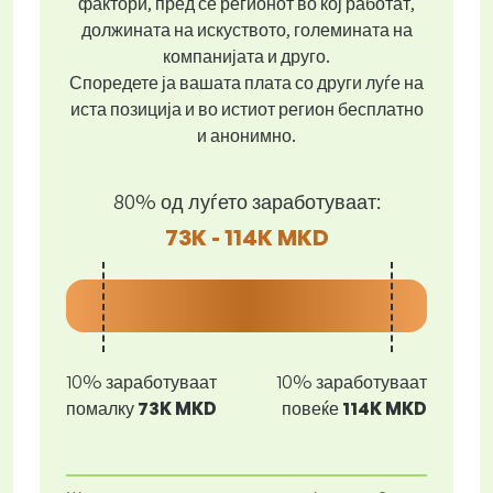
фактори, пред се регионот во кој работат,
должината на искуството, големината на
компанијата и друго.
Споредете ја вашата плата со други луѓе на
иста позиција и во истиот регион бесплатно
и анонимно.
80% од луѓето заработуваат:
73K - 114K MKD
10% заработуваат
10% заработуваат
помалку
73K MKD
повеќе
114K MKD