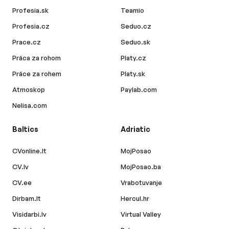
Profesia.sk
Teamio
Profesia.cz
Seduo.cz
Prace.cz
Seduo.sk
Práca za rohom
Platy.cz
Práce za rohem
Platy.sk
Atmoskop
Paylab.com
Nelisa.com
Baltics
Adriatic
CVonline.lt
MojPosao
CV.lv
MojPosao.ba
CV.ee
Vrabotuvanje
Dirbam.lt
Hercul.hr
Visidarbi.lv
Virtual Valley