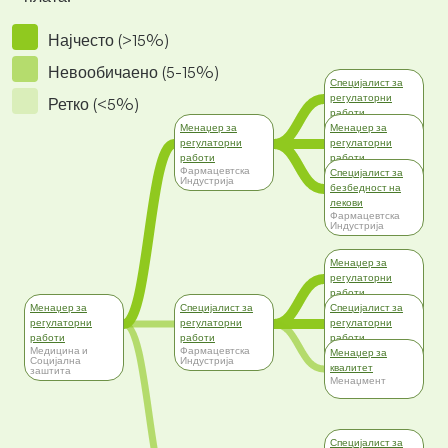
Најчесто (>15%)
Невообичаено (5-15%)
Специјалист за
регулаторни
Ретко (<5%)
работи
Фармацевтска
Менаџер за
Менаџер за
Индустрија
регулаторни
регулаторни
работи
работи
Фармацевтска
Медицина и
Специјалист за
Индустрија
Социјална
безбедност на
заштита
лекови
Фармацевтска
Индустрија
Менаџер за
регулаторни
работи
Фармацевтска
Менаџер за
Специјалист за
Специјалист за
Индустрија
регулаторни
регулаторни
регулаторни
работи
работи
работи
Медицина и
Фармацевтска
Медицина и
Менаџер за
Социјална
Индустрија
Социјална
квалитет
заштита
заштита
Менаџмент
Специјалист за