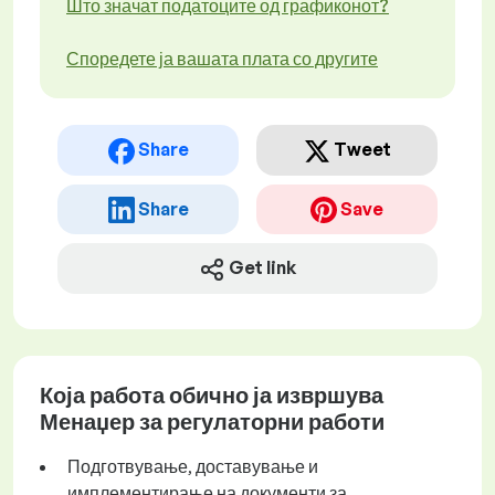
Што значат податоците од графиконот?
Споредете ја вашата плата со другите
Share
Tweet
Share
Save
Get link
Која работа обично ја извршува
Менаџер за регулаторни работи
Подготвување, доставување и
имплементирање на документи за