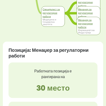
регулаторни
работи
Фармацевтска
Специјалист за
Менаџер за
Индустрија
регулаторни
регулаторни
работи
работи
Медицина и
Медицина и
Менаџер за
Социјална
Социјална
регулаторни
заштита
заштита
работи
Фармацевтска
Индустрија
Позиција: Менаџер за регулаторни
работи
Работната позиција е
рангирана на
30 место