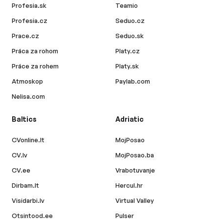
Profesia.sk
Teamio
Profesia.cz
Seduo.cz
Prace.cz
Seduo.sk
Práca za rohom
Platy.cz
Práce za rohem
Platy.sk
Atmoskop
Paylab.com
Nelisa.com
Baltics
Adriatic
CVonline.lt
MojPosao
CV.lv
MojPosao.ba
CV.ee
Vrabotuvanje
Dirbam.lt
Hercul.hr
Visidarbi.lv
Virtual Valley
Otsintood.ee
Pulser