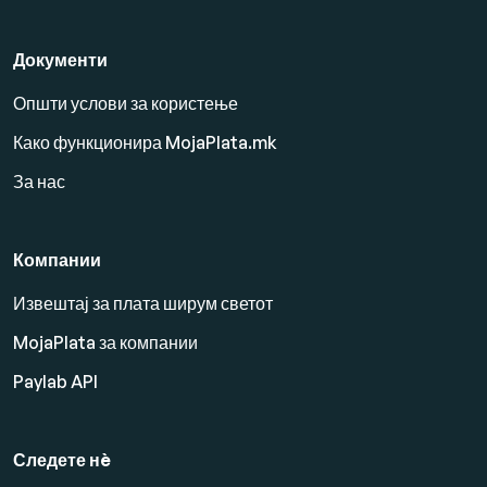
Документи
Општи услови за користење
Како функционира MojaPlata.mk
За нас
Компании
Извештај за плата ширум светот
MojaPlata за компании
Paylab API
Следете нè