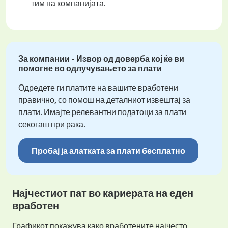
тим на компанијата.
За компании - Извор од доверба кој ќе ви
помогне во одлучувањето за плати
Одредете ги платите на вашите вработени
правично, со помош на деталниот извештај за
плати. Имајте релевантни податоци за плати
секогаш при рака.
Пробај ја алатката за плати бесплатно
Најчестиот пат во кариерата на еден
вработен
Графикот покажува како вработените најчесто