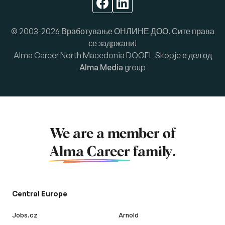
© 2003-2026 Вработување ОНЛИНЕ ДОО. Сите права
се задржани!
Alma Career North Macedonia DOOEL Skopje е дел од
Alma Media
group
We are a member of
Alma Career
family.
Central Europe
Jobs.cz
Arnold