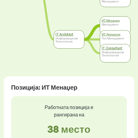
Менаџмент
ИТ Менаџер
Менаџмент
IT Architect
ИТ Директор
Информациски
Топ Менаџмент
Технологии
IT Consultant
Информациски
Технологии
Позиција: ИТ Менаџер
Работната позиција е
рангирана на
38 место