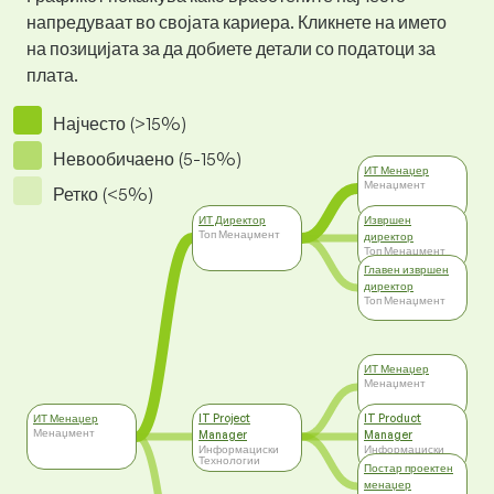
напредуваат во својата кариера. Кликнете на името
на позицијата за да добиете детали со податоци за
плата.
Најчесто (>15%)
Невообичаено (5-15%)
ИТ Менаџер
Менаџмент
Ретко (<5%)
ИТ Директор
Извршен
Топ Менаџмент
директор
Топ Менаџмент
Главен извршен
директор
Топ Менаџмент
ИТ Менаџер
Менаџмент
ИТ Менаџер
IT Project
IT Product
Менаџмент
Manager
Manager
Информациски
Информациски
Технологии
Технологии
Постар проектен
менаџер