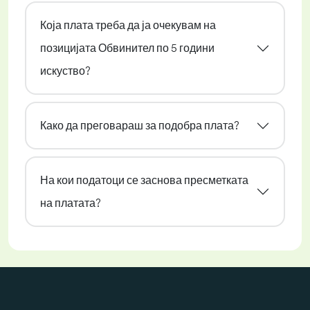
Која плата треба да ја очекувам на
позицијата Обвинител по 5 години
искуство?
Како да преговараш за подобра плата?
На кои податоци се заснова пресметката
на платата?