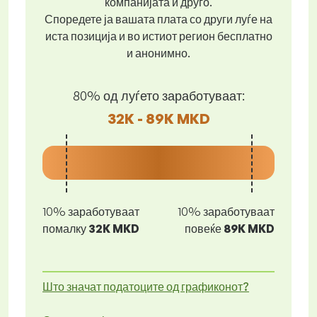
компанијата и друго.
Споредете ја вашата плата со други луѓе на
иста позиција и во истиот регион бесплатно
и анонимно.
80% од луѓето заработуваат:
32K - 89K MKD
10% заработуваат
10% заработуваат
помалку
32K MKD
повеќе
89K MKD
Што значат податоците од графиконот?