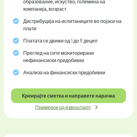
образование, искуство, големина на
компанија, возраст
Дистрибуција на испитаниците во појаси на
плати
Платата се движи од 1 до 9 децил
Преглед на сите мониторирани
нефинансиски придобивки
Анализа на финансиски придобивки
Креирајте сметка и направете нарачка
Примерок од извештајот