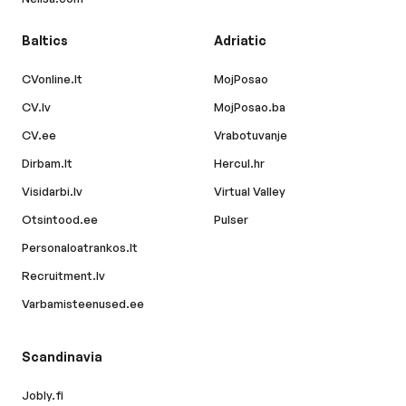
Baltics
Adriatic
CVonline.lt
MojPosao
CV.lv
MojPosao.ba
CV.ee
Vrabotuvanje
Dirbam.lt
Hercul.hr
Visidarbi.lv
Virtual Valley
Otsintood.ee
Pulser
Personaloatrankos.lt
Recruitment.lv
Varbamisteenused.ee
Scandinavia
Jobly.fi