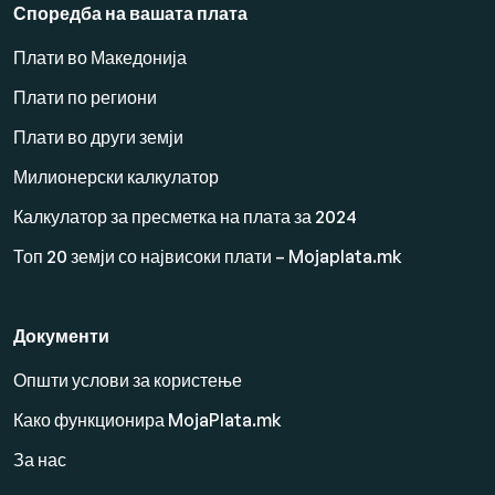
Споредба на вашата плата
Плати во Македонија
Плати по региони
Плати во други земји
Милионерски калкулатор
Калкулатор за пресметка на плата за 2024
Топ 20 земји со највисоки плати – Mojaplata.mk
Документи
Општи услови за користење
Како функционира MojaPlata.mk
За нас