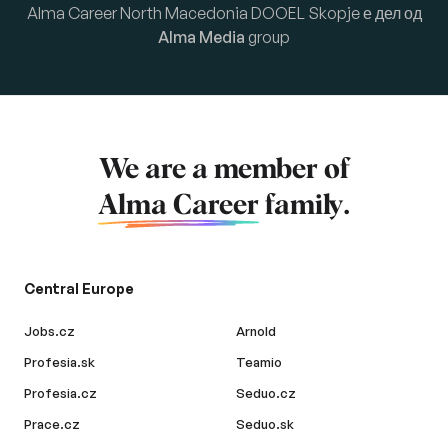
Alma Career North Macedonia DOOEL Skopje е дел од
Alma Media
group
We are a member of
Alma Career
family.
Central Europe
Jobs.cz
Arnold
Profesia.sk
Teamio
Profesia.cz
Seduo.cz
Prace.cz
Seduo.sk