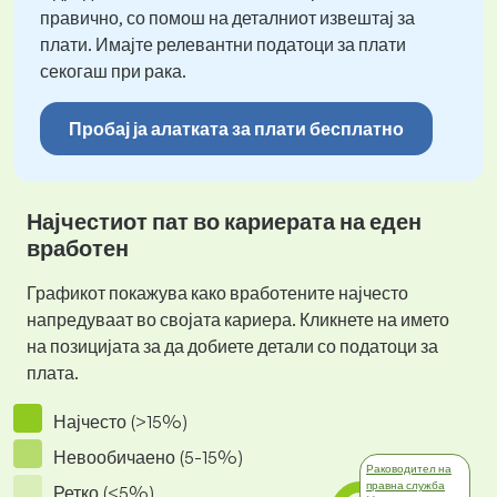
правично, со помош на деталниот извештај за
плати. Имајте релевантни податоци за плати
секогаш при рака.
Пробај ја алатката за плати бесплатно
Најчестиот пат во кариерата на еден
вработен
Графикот покажува како вработените најчесто
напредуваат во својата кариера. Кликнете на името
на позицијата за да добиете детали со податоци за
плата.
Најчесто (>15%)
Невообичаено (5-15%)
Раководител на
правна служба
Ретко (<5%)