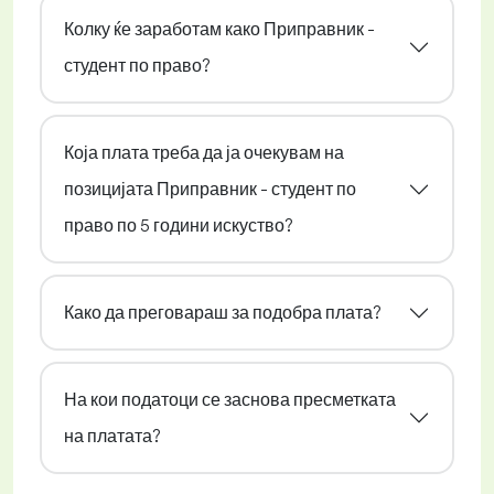
Колку ќе заработам како Приправник -
студент по право?
Која плата треба да ја очекувам на
позицијата Приправник - студент по
право по 5 години искуство?
Како да преговараш за подобра плата?
На кои податоци се заснова пресметката
на платата?