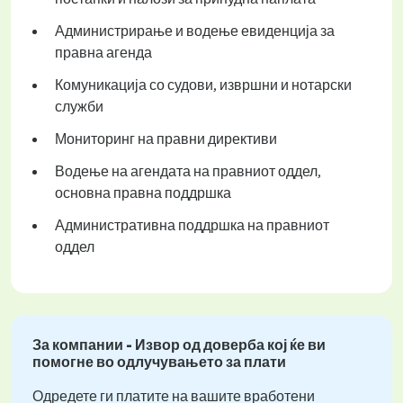
Администрирање и водење евиденција за
правна агенда
Комуникација со судови, извршни и нотарски
служби
Мониторинг на правни директиви
Водење на агендата на правниот оддел,
основна правна поддршка
Административна поддршка на правниот
оддел
За компании - Извор од доверба кој ќе ви
помогне во одлучувањето за плати
Одредете ги платите на вашите вработени