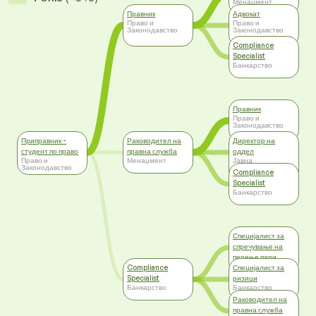
Менаџмент
Правник
Адвокат
Право и
Право и
Законодавство
Законодавство
Compliance
Specialist
Банкарство
Правник
Право и
Законодавство
Приправник -
Раководител на
Директор на
студент по право
правна служба
оддел
Право и
Менаџмент
Јавна
Законодавство
администрација,
Compliance
Самоуправа
Specialist
Банкарство
Специјалист за
спречување на
перење пари
Банкарство
Compliance
Специјалист за
Specialist
ризици
Банкарство
Банкарство
Раководител на
правна служба