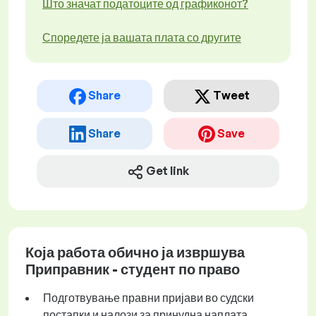
Што значат податоците од графиконот?
Споредете ја вашата плата со другите
Share
Tweet
Share
Save
Get link
Која работа обично ја извршува
Приправник - студент по право
Подготвување правни пријави во судски
постапки и налози за принудна наплата