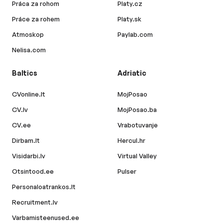
Práca za rohom
Platy.cz
Práce za rohem
Platy.sk
Atmoskop
Paylab.com
Nelisa.com
Baltics
Adriatic
CVonline.lt
MojPosao
CV.lv
MojPosao.ba
CV.ee
Vrabotuvanje
Dirbam.lt
Hercul.hr
Visidarbi.lv
Virtual Valley
Otsintood.ee
Pulser
Personaloatrankos.lt
Recruitment.lv
Varbamisteenused.ee