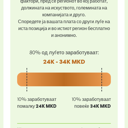
фактори, пред се регионот во кој работат,
должината на искуството, големината на
компанијата и друго.
Споредете ја вашата плата со други луѓе на
иста позиција и во истиот регион бесплатно
и анонимно.
80% од луѓето заработуваат:
24K - 34K MKD
10% заработуваат
10% заработуваат
помалку
24K MKD
повеќе
34K MKD