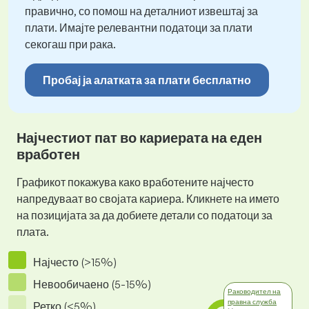
правично, со помош на деталниот извештај за
плати. Имајте релевантни податоци за плати
секогаш при рака.
Пробај ја алатката за плати бесплатно
Најчестиот пат во кариерата на еден
вработен
Графикот покажува како вработените најчесто
напредуваат во својата кариера. Кликнете на името
на позицијата за да добиете детали со податоци за
плата.
Најчесто (>15%)
Невообичаено (5-15%)
Раководител на
правна служба
Ретко (<5%)