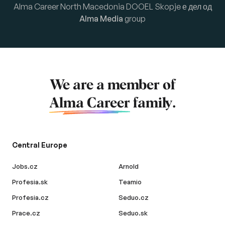
Alma Career North Macedonia DOOEL Skopje е дел од
Alma Media
group
We are a member of
Alma Career
family.
Central Europe
Jobs.cz
Arnold
Profesia.sk
Teamio
Profesia.cz
Seduo.cz
Prace.cz
Seduo.sk