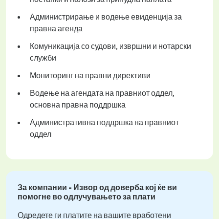
Администрирање и водење евиденција за
правна агенда
Комуникација со судови, извршни и нотарски
служби
Мониторинг на правни директиви
Водење на агендата на правниот оддел,
основна правна поддршка
Административна поддршка на правниот
оддел
За компании - Извор од доверба кој ќе ви
помогне во одлучувањето за плати
Одредете ги платите на вашите вработени