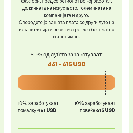
фактори, пред се регионот во кој работат,
должината на искуството, големината на
компанијата и друго.
Споредете ја вашата плата со други луѓе на
иста позиција и во истиот регион бесплатно
и анонимно.
80% од луѓето заработуваат:
461 - 615 USD
10% заработуваат
10% заработуваат
помалку
461 USD
повеќе
615 USD