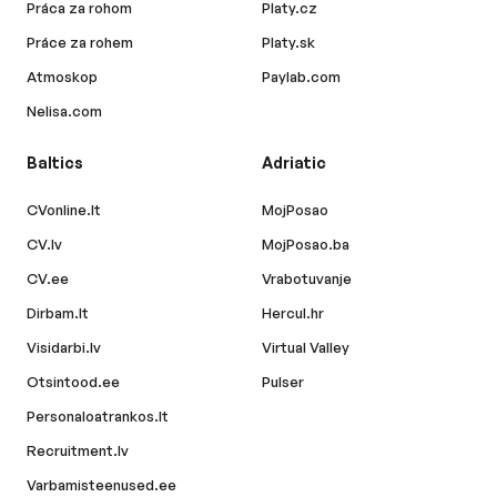
Práca za rohom
Platy.cz
Práce za rohem
Platy.sk
Atmoskop
Paylab.com
Nelisa.com
Baltics
Adriatic
CVonline.lt
MojPosao
CV.lv
MojPosao.ba
CV.ee
Vrabotuvanje
Dirbam.lt
Hercul.hr
Visidarbi.lv
Virtual Valley
Otsintood.ee
Pulser
Personaloatrankos.lt
Recruitment.lv
Varbamisteenused.ee