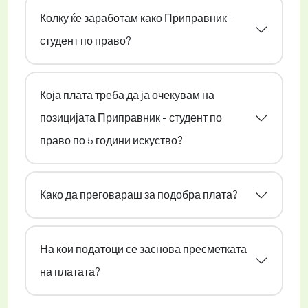
Колку ќе заработам како Приправник -
студент по право?
Која плата треба да ја очекувам на
позицијата Приправник - студент по
право по 5 години искуство?
Како да преговараш за подобра плата?
На кои податоци се заснова пресметката
на платата?