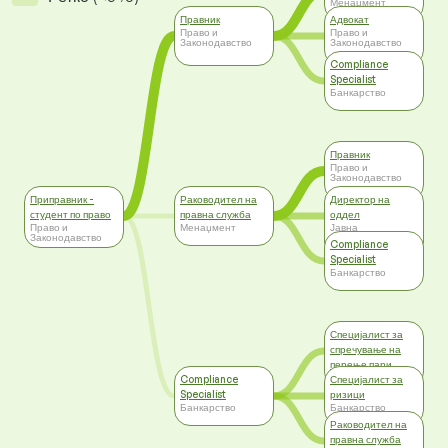
Менаџмент
Правник
Адвокат
Право и
Право и
Законодавство
Законодавство
Compliance
Specialist
Банкарство
Правник
Право и
Законодавство
Приправник -
Раководител на
Директор на
студент по право
правна служба
оддел
Право и
Менаџмент
Јавна
Законодавство
администрација,
Compliance
Самоуправа
Specialist
Банкарство
Специјалист за
спречување на
перење пари
Банкарство
Compliance
Специјалист за
Specialist
ризици
Банкарство
Банкарство
Раководител на
правна служба