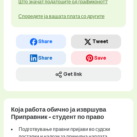
Што значат податоците од графиконот?
Споредете ја вашата плата со другите
Share
Tweet
Share
Save
Get link
Која работа обично ја извршува
Приправник - студент по право
Подготвување правни пријави во судски
постапки и налози за принудна наплата