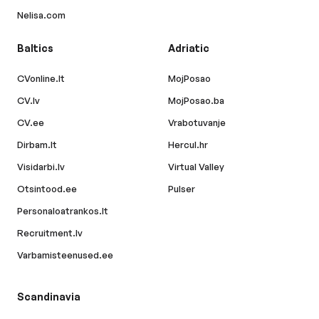
Nelisa.com
Baltics
Adriatic
CVonline.lt
MojPosao
CV.lv
MojPosao.ba
CV.ee
Vrabotuvanje
Dirbam.lt
Hercul.hr
Visidarbi.lv
Virtual Valley
Otsintood.ee
Pulser
Personaloatrankos.lt
Recruitment.lv
Varbamisteenused.ee
Scandinavia