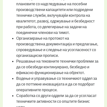
плановите со надгледување на посебни
производствени капацитети или подредени
технички служби, вклучувајќи контрола на
квалитетот, развој, одржување и безбедност
при работа, со делегирање на задачи на
поединечни членови на тимот.
Организирање на протокот на
производствена документација и предлагање,
спроведување и следење на усогласеност со
организациски прописи.
Решавање на тековните технички проблеми за
да се обезбеди континуирано, безбедно и
ефикасно функционирање на објектот.
Водење и управување со техничкиот оддел за
да се поттикне иновацијата и да се подобрат
оперативните процеси.
Соработка со други оддели за да се усогласат
техничките активности со општите бизнис