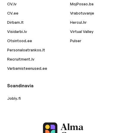
CV.lv
MojPosao.ba
CV.ee
Vrabotuvanje
Dirbam.lt
Hercul.hr
Visidarbi.lv
Virtual Valley
Otsintood.ee
Pulser
Personaloatrankos.lt
Recruitment.lv
Varbamisteenused.ee
Scandinavia
Jobly.fi