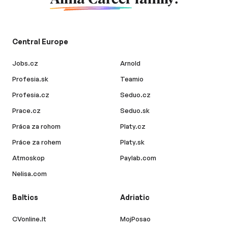
Central Europe
Jobs.cz
Arnold
Profesia.sk
Teamio
Profesia.cz
Seduo.cz
Prace.cz
Seduo.sk
Práca za rohom
Platy.cz
Práce za rohem
Platy.sk
Atmoskop
Paylab.com
Nelisa.com
Baltics
Adriatic
CVonline.lt
MojPosao