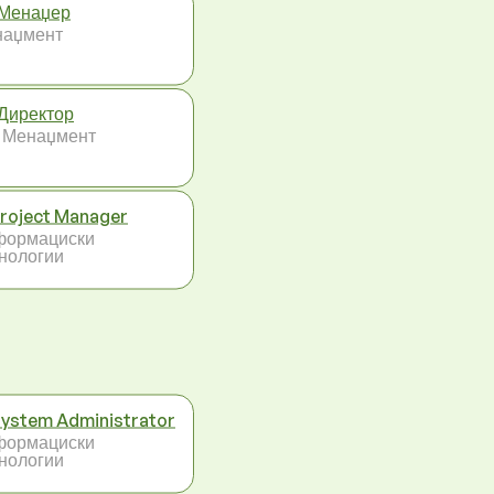
Менаџер
наџмент
Директор
 Менаџмент
Project Manager
формациски
нологии
System Administrator
формациски
нологии