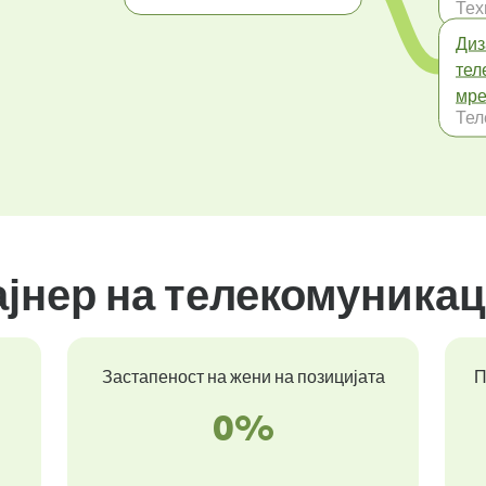
Тех
Диз
тел
мр
Тел
ајнер на телекомуника
Застапеност на жени на позицијата
П
0%