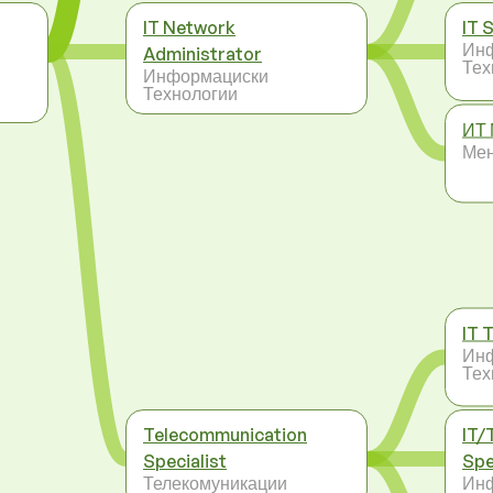
IT Network
IT 
Ин
Administrator
Тех
Информациски
Технологии
ИТ 
Ме
IT 
Ин
Тех
Telecommunication
IT/
Specialist
Spe
Телекомуникации
Ин