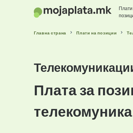
Плати
позиц
Главна страна
Плати
на позиции
Те
Телекомуникаци
Плата за пози
телекомуника