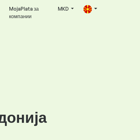
MojaPlata за
MKD
компании
донија