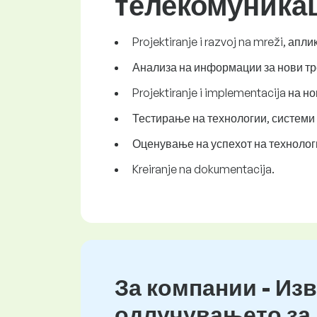
телекомуника
Projektiranje i razvoj na mreži, ап
Анализа на информации за нови тре
Projektiranje i implementacija на н
Тестирање на технологии, системи 
Оценување на успехот на технолог
Kreiranje na dokumentacija.
За компании - Изв
одлучувањето за