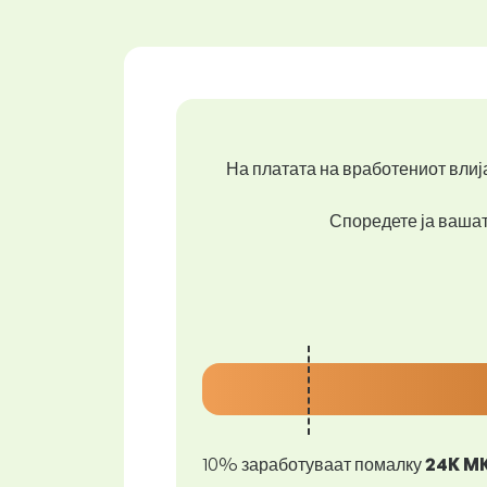
На платата на вработениот влија
Споредете ја вашата
10% заработуваат помалку
24K M