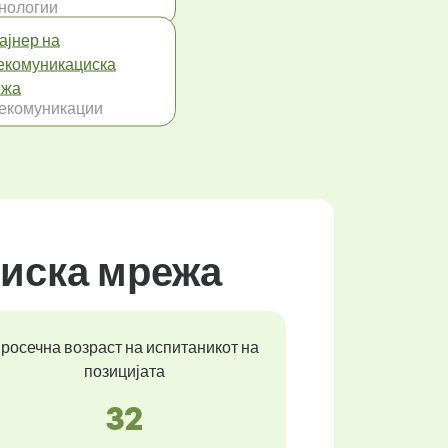
нологии
ајнер на
екомуникациска
ежа
екомуникации
циска мрежа
росечна возраст на испитаникот на
позицијата
32