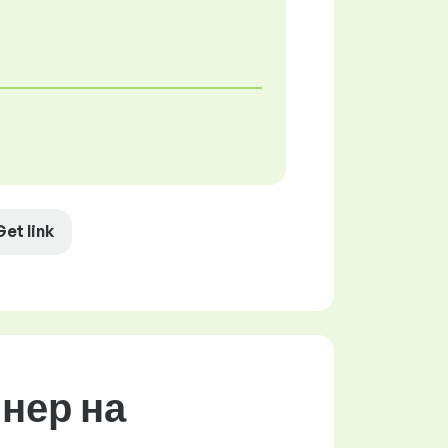
Get link
јнер на