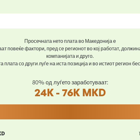
Просечната нето плата во Македонија е
ат повеќе фактори, пред се регионот во кој работат, должин
компанијата и друго.
 плата со други луѓе на иста позиција и во истиот регион б
80% од луѓето заработуваат:
24K - 76K MKD
KD