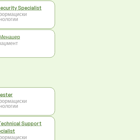
Security Specialist
формациски
нологии
Менаџер
наџмент
Tester
формациски
нологии
Technical Support
cialist
формациски