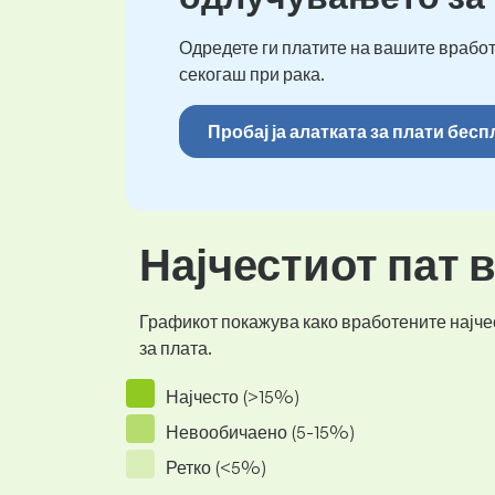
Одредете ги платите на вашите вработ
секогаш при рака.
Пробај ја алатката за плати бес
Најчестиот пат 
Графикот покажува како вработените најчес
за плата.
Најчесто (>15%)
Невообичаено (5-15%)
Ретко (<5%)