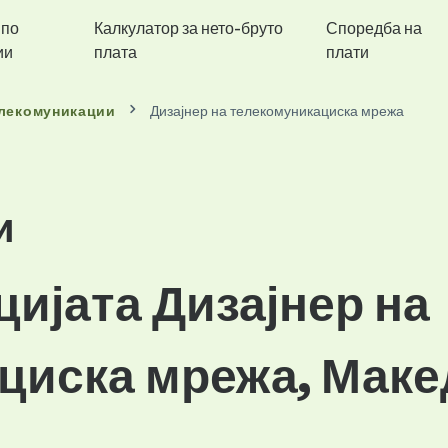
 по
Калкулатор за нето-бруто
Споредба на
ии
плата
плати
лекомуникации
Дизајнер на телекомуникациска мрежа
и
цијата Дизајнер на
циска мрежа, Маке