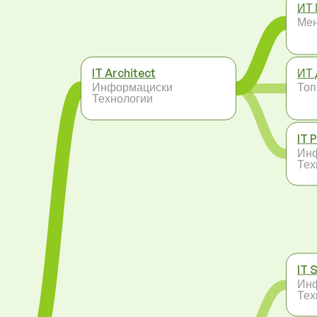
ИТ 
Ме
IT Architect
ИТ 
Информациски
Топ
Технологии
IT 
Ин
Тех
IT 
Ин
Тех