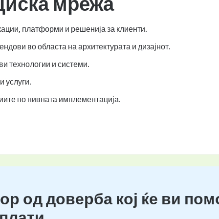
циска мрежа
ликации, платформи и решенија за клиенти.
ндови во областа на архитектурата и дизајнот.
ови технологии и системи.
и услуги.
иите по нивната имплементација.
ор од доверба кој ќе ви пом
 плати