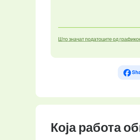
Што значат податоците од графико
Sh
Која работа о