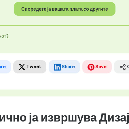
Споредете ја вашата плата со другите
нот?
are
Tweet
Share
Save
бично ја извршува Диза