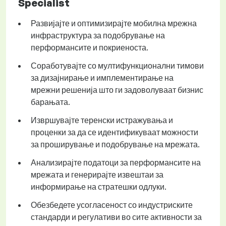
Specialist
Развијајте и оптимизирајте мобилна мрежна
инфраструктура за подобрување на
перформансите и покриеноста.
Соработувајте со мултифункционални тимови
за дизајнирање и имплементирање на
мрежни решенија што ги задоволуваат бизнис
барањата.
Извршувајте теренски истражувања и
проценки за да се идентификуваат можности
за проширување и подобрување на мрежата.
Анализирајте податоци за перформансите на
мрежата и генерирајте извештаи за
информирање на стратешки одлуки.
Обезбедете усогласеност со индустриските
стандарди и регулативи во сите активности за