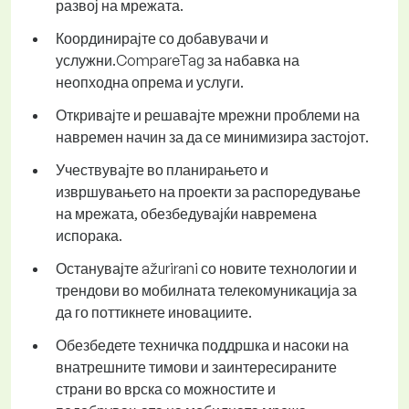
развој на мрежата.
Координирајте со добавувачи и
услужни.CompareTag за набавка на
неопходна опрема и услуги.
Откривајте и решавајте мрежни проблеми на
навремен начин за да се минимизира застојот.
Учествувајте во планирањето и
извршувањето на проекти за распоредување
на мрежата, обезбедувајќи навремена
испорака.
Останувајте ažurirani со новите технологии и
трендови во мобилната телекомуникација за
да го поттикнете иновациите.
Обезбедете техничка поддршка и насоки на
внатрешните тимови и заинтересираните
страни во врска со можностите и