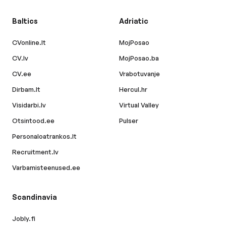
Baltics
Adriatic
CVonline.lt
MojPosao
CV.lv
MojPosao.ba
CV.ee
Vrabotuvanje
Dirbam.lt
Hercul.hr
Visidarbi.lv
Virtual Valley
Otsintood.ee
Pulser
Personaloatrankos.lt
Recruitment.lv
Varbamisteenused.ee
Scandinavia
Jobly.fi