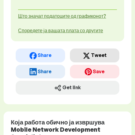
Што значат податоците од графиконот?
Споредете ја вашата плата со другите
Share
Tweet
Share
Save
Get link
Која работа обично ја извршува
Mobile Network Development