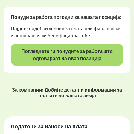
Понуди за работа
погодни за вашата позиција:
Најдете подобри услови за плата или финансиски
и нефинансиски бенефиции за себе.
Погледнете ги понудите за работа што
одговараат на оваа позиција
За компании: Добијте детални информации за
платите во вашата земја
Податоци за износи на плата