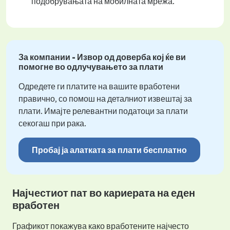
подобрувањата на мобилната мрежа.
За компании - Извор од доверба кој ќе ви
помогне во одлучувањето за плати
Одредете ги платите на вашите вработени
правично, со помош на деталниот извештај за
плати. Имајте релевантни податоци за плати
секогаш при рака.
Пробај ја алатката за плати бесплатно
Најчестиот пат во кариерата на еден
вработен
Графикот покажува како вработените најчесто