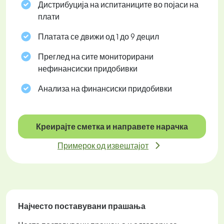
Дистрибуција на испитаниците во појаси на
плати
Платата се движи од 1 до 9 децил
Преглед на сите мониторирани
нефинансиски придобивки
Анализа на финансиски придобивки
Креирајте сметка и направете нарачка
Примерок од извештајот
Најчесто поставувани прашања