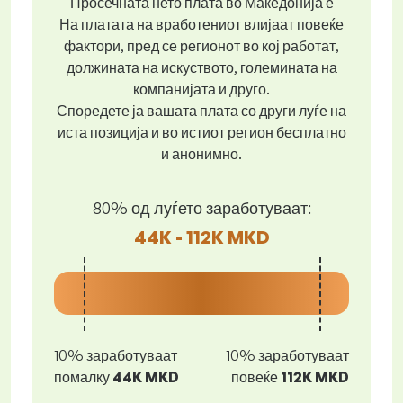
Просечната нето плата во Македонија е
На платата на вработениот влијаат повеќе
фактори, пред се регионот во кој работат,
должината на искуството, големината на
компанијата и друго.
Споредете ја вашата плата со други луѓе на
иста позиција и во истиот регион бесплатно
и анонимно.
80% од луѓето заработуваат:
44K - 112K MKD
10% заработуваат
10% заработуваат
помалку
44K MKD
повеќе
112K MKD