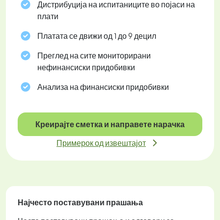
Дистрибуција на испитаниците во појаси на
плати
Платата се движи од 1 до 9 децил
Преглед на сите мониторирани
нефинансиски придобивки
Анализа на финансиски придобивки
Креирајте сметка и направете нарачка
Примерок од извештајот
Најчесто поставувани прашања