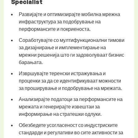
Specialist
Развијајте и оптимизирајте мобилна мрежна
инфраструктура за подобрување на
перформансите и покриеноста.
Соработувајте со мултифункционални тимови
за дизајнирање и имплементирање на
мрежни решенија што ги задоволуваат бизнис
барањата.
Извршувајте теренски истражувања и
проценки за да се идентификуваат можности
за проширување и подобрување на мрежата.
Анализирајте податоци за перформансите на
мрежата и генерирајте извештаи за
информирање на стратешки одлуки.
Обезбедете усогласеност со индустриските
стандарди и регулативи во сите активности за