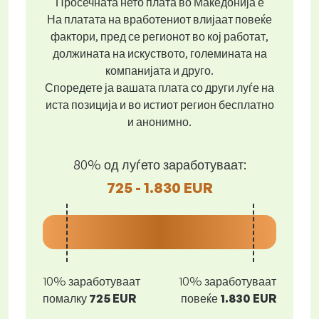
Просечната нето плата во Македонија е
На платата на вработениот влијаат повеќе
фактори, пред се регионот во кој работат,
должината на искуството, големината на
компанијата и друго.
Споредете ја вашата плата со други луѓе на
иста позиција и во истиот регион бесплатно
и анонимно.
80% од луѓето заработуваат:
725 - 1.830 EUR
10% заработуваат
10% заработуваат
помалку
725 EUR
повеќе
1.830 EUR