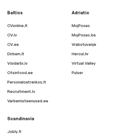
Baltics
Adriatic
CVonline.lt
MojPosao
CV.lv
MojPosao.ba
CV.ee
Vrabotuvanje
Dirbam.lt
Hercul.hr
Visidarbi.lv
Virtual Valley
Otsintood.ee
Pulser
Personaloatrankos.lt
Recruitment.lv
Varbamisteenused.ee
Scandinavia
Jobly.fi