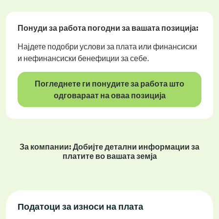
Понуди за работа
погодни за вашата позиција:
Најдете подобри услови за плата или финансиски
и нефинансиски бенефиции за себе.
Погледнете ги понудите за работа што
одговараат на оваа позиција
За компании: Добијте детални информации за
платите во вашата земја
Податоци за износи на плата