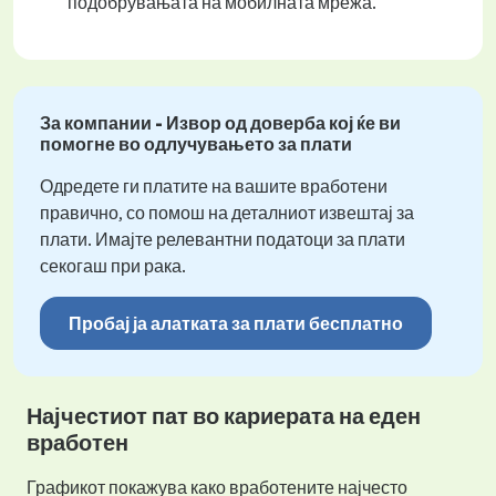
подобрувањата на мобилната мрежа.
За компании - Извор од доверба кој ќе ви
помогне во одлучувањето за плати
Одредете ги платите на вашите вработени
правично, со помош на деталниот извештај за
плати. Имајте релевантни податоци за плати
секогаш при рака.
Пробај ја алатката за плати бесплатно
Најчестиот пат во кариерата на еден
вработен
Графикот покажува како вработените најчесто