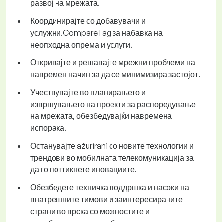
развој на мрежата.
Координирајте со добавувачи и
услужни.CompareTag за набавка на
неопходна опрема и услуги.
Откривајте и решавајте мрежни проблеми на
навремен начин за да се минимизира застојот.
Учествувајте во планирањето и
извршувањето на проекти за распоредување
на мрежата, обезбедувајќи навремена
испорака.
Останувајте ažurirani со новите технологии и
трендови во мобилната телекомуникација за
да го поттикнете иновациите.
Обезбедете техничка поддршка и насоки на
внатрешните тимови и заинтересираните
страни во врска со можностите и