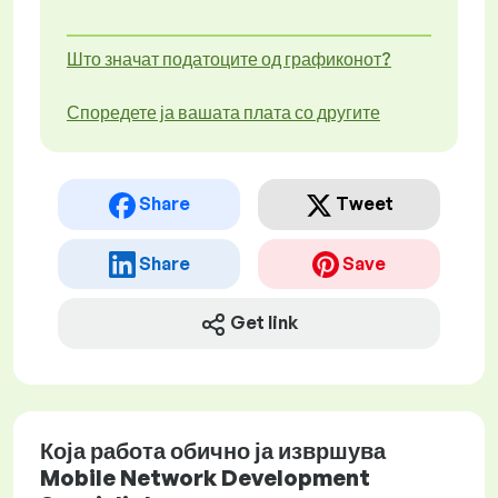
Што значат податоците од графиконот?
Споредете ја вашата плата со другите
Share
Tweet
Share
Save
Get link
Која работа обично ја извршува
Mobile Network Development