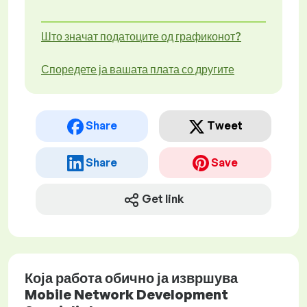
Што значат податоците од графиконот?
Споредете ја вашата плата со другите
Share
Tweet
Share
Save
Get link
Која работа обично ја извршува
Mobile Network Development