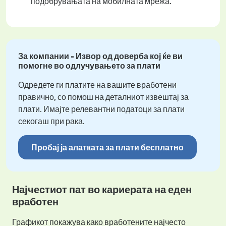
подобрувањата на мобилната мрежа.
За компании - Извор од доверба кој ќе ви
помогне во одлучувањето за плати
Одредете ги платите на вашите вработени
правично, со помош на деталниот извештај за
плати. Имајте релевантни податоци за плати
секогаш при рака.
Пробај ја алатката за плати бесплатно
Најчестиот пат во кариерата на еден
вработен
Графикот покажува како вработените најчесто