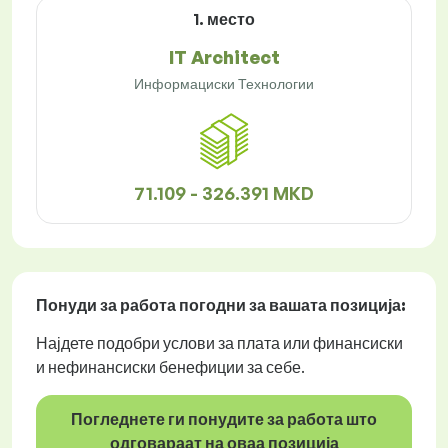
1. место
IT Architect
Информациски Технологии
71.109 - 326.391 MKD
Понуди за работа
погодни за вашата позиција:
Најдете подобри услови за плата или финансиски
и нефинансиски бенефиции за себе.
Погледнете ги понудите за работа што
одговараат на оваа позиција