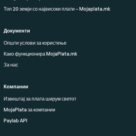
Топ 20 земји со највисоки плати – Mojaplata.mk
Документи
Општи услови за користење
Како функционира MojaPlata.mk
За нас
Компании
Извештај за плата ширум светот
MojaPlata за компании
Paylab API