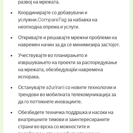
развој на мрежата.
Координирајте со добавувачи и
услужни.CompareTag за набавка на
неопходна опрема и услуги.
Откривајте и решавајте мрежни проблеми на
навремен начин за да се минимизира застојот.
Учествувајте во планирањето и
извршувањето на проекти за распоредување
на мрежата, обезбедувајќи навремена
испорака.
Останувајте ažurirani со новите технологии и
трендови во мобилната телекомуникација за
да го поттикнете иновациите.
Обезбедете техничка поддршка и насоки на
внатрешните тимови и заинтересираните
страни во врска со можностите и