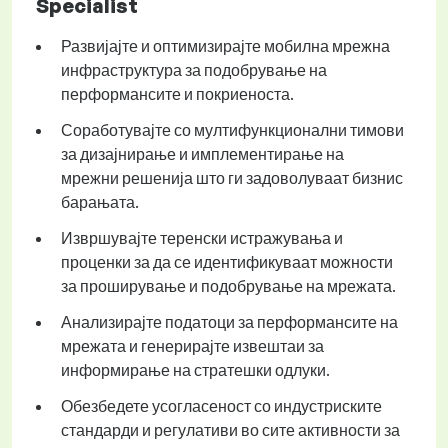
Specialist
Развијајте и оптимизирајте мобилна мрежна
инфраструктура за подобрување на
перформансите и покриеноста.
Соработувајте со мултифункционални тимови
за дизајнирање и имплементирање на
мрежни решенија што ги задоволуваат бизнис
барањата.
Извршувајте теренски истражувања и
проценки за да се идентификуваат можности
за проширување и подобрување на мрежата.
Анализирајте податоци за перформансите на
мрежата и генерирајте извештаи за
информирање на стратешки одлуки.
Обезбедете усогласеност со индустриските
стандарди и регулативи во сите активности за