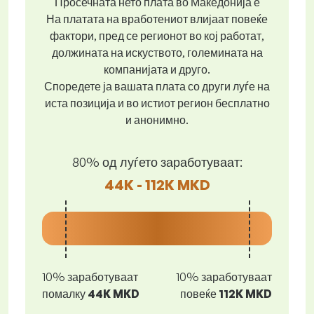
Просечната нето плата во Македонија е
На платата на вработениот влијаат повеќе
фактори, пред се регионот во кој работат,
должината на искуството, големината на
компанијата и друго.
Споредете ја вашата плата со други луѓе на
иста позиција и во истиот регион бесплатно
и анонимно.
80% од луѓето заработуваат:
44K - 112K MKD
10% заработуваат
10% заработуваат
помалку
44K MKD
повеќе
112K MKD