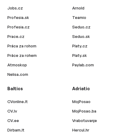
Jobs.cz
Arnold
Profesia.sk
Teamio
Profesia.cz
Seduo.cz
Prace.cz
Seduo.sk
Práca za rohom
Platy.cz
Práce za rohem
Platy.sk
Atmoskop
Paylab.com
Nelisa.com
Baltics
Adriatic
CVonline.lt
MojPosao
CV.lv
MojPosao.ba
CV.ee
Vrabotuvanje
Dirbam.lt
Hercul.hr