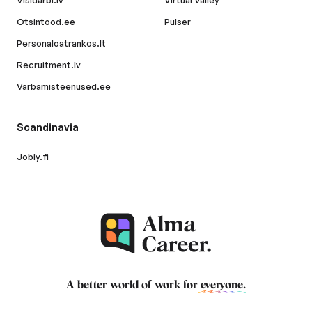
Visidarbi.lv
Virtual Valley
Otsintood.ee
Pulser
Personaloatrankos.lt
Recruitment.lv
Varbamisteenused.ee
Scandinavia
Jobly.fi
A better world of work for
everyone
.