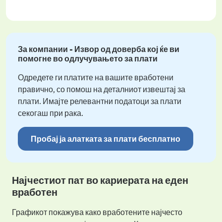
За компании - Извор од доверба кој ќе ви
помогне во одлучувањето за плати
Одредете ги платите на вашите вработени
правично, со помош на деталниот извештај за
плати. Имајте релевантни податоци за плати
секогаш при рака.
Пробај ја алатката за плати бесплатно
Најчестиот пат во кариерата на еден
вработен
Графикот покажува како вработените најчесто