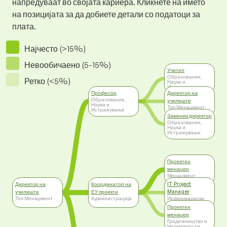
напредуваат во својата кариера. Кликнете на името
на позицијата за да добиете детали со податоци за
плата.
Најчесто (>15%)
Невообичаено (5-15%)
Учител
Образование,
Ретко (<5%)
Наука и
Истражување
Професор
Директор на
Образование,
училиште
Наука и
Топ Менаџмент
Истражување
Заменик директор
Образование,
Наука и
Истражување
Проектен
менаџер
Менаџмент
Директор на
Координатор на
IT Project
училиште
ЕУ проекти
Manager
Топ Менаџмент
Администрација
Информациски
Технологии
Проектен
менаџер
Градежништво и
Недвижности