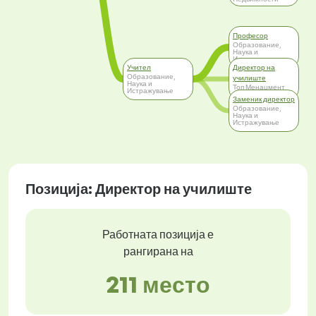
Професор
Образование,
Наука и
Истражување
Учител
Директор на
Образование,
училиште
Наука и
Топ Менаџмент
Истражување
Заменик директор
Образование,
Наука и
Истражување
Позиција: Директор на училиште
Работната позиција е
рангирана на
211 место