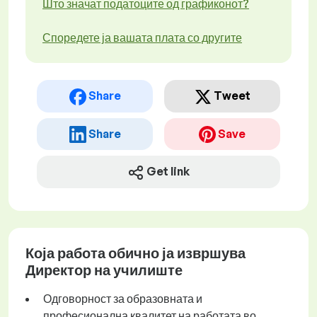
Што значат податоците од графиконот?
Споредете ја вашата плата со другите
Share
Tweet
Share
Save
Get link
Која работа обично ја извршува
Директор на училиште
Одговорност за образовната и
професионална квалитет на работата во