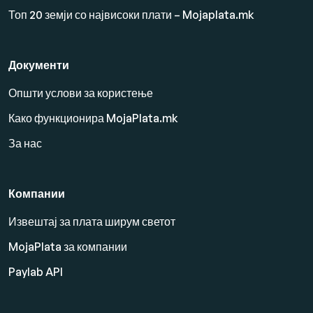
Топ 20 земји со највисоки плати – Mojaplata.mk
Документи
Општи услови за користење
Како функционира MojaPlata.mk
За нас
Компании
Извештај за плата ширум светот
MojaPlata за компании
Paylab API