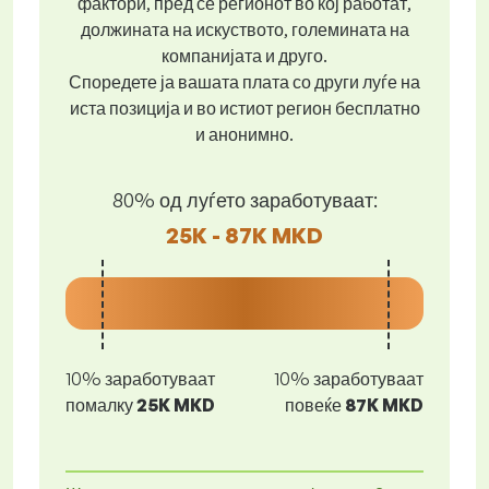
фактори, пред се регионот во кој работат,
должината на искуството, големината на
компанијата и друго.
Споредете ја вашата плата со други луѓе на
иста позиција и во истиот регион бесплатно
и анонимно.
80% од луѓето заработуваат:
25K - 87K MKD
10% заработуваат
10% заработуваат
помалку
25K MKD
повеќе
87K MKD