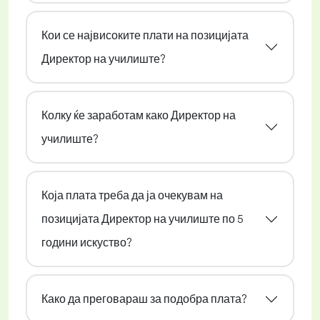
Кои се највисоките плати на позицијата
Директор на училиште?
Колку ќе заработам како Директор на
училиште?
Која плата треба да ја очекувам на
позицијата Директор на училиште по 5
години искуство?
Како да преговараш за подобра плата?