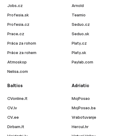
Jobs.cz
Arnold
Profesia.sk
Teamio
Profesia.cz
Seduo.cz
Prace.cz
Seduo.sk
Práca za rohom
Platy.cz
Práce za rohem
Platy.sk
Atmoskop
Paylab.com
Nelisa.com
Baltics
Adriatic
CVonline.lt
MojPosao
CV.lv
MojPosao.ba
CV.ee
Vrabotuvanje
Dirbam.lt
Hercul.hr