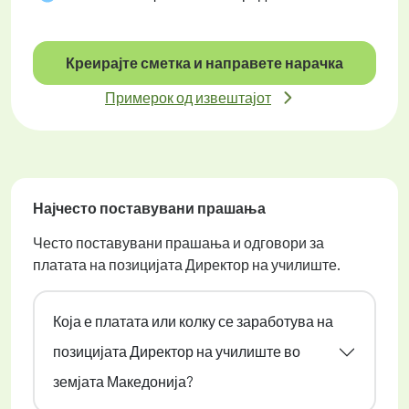
Креирајте сметка и направете нарачка
Примерок од извештајот
Најчесто поставувани прашања
Често поставувани прашања и одговори за
платата на позицијата Директор на училиште.
Која е платата или колку се заработува на
позицијата Директор на училиште во
земјата Македонија?