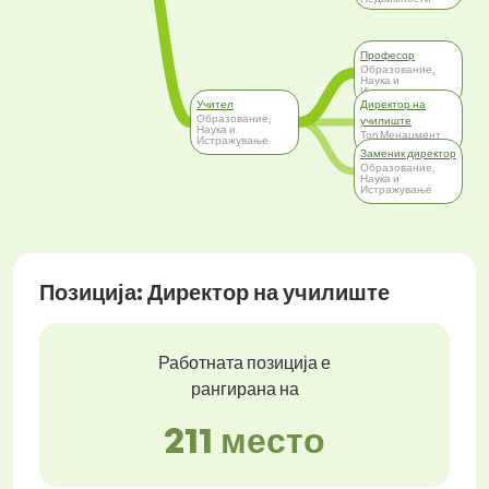
Професор
Образование,
Наука и
Истражување
Учител
Директор на
Образование,
училиште
Наука и
Топ Менаџмент
Истражување
Заменик директор
Образование,
Наука и
Истражување
Позиција: Директор на училиште
Работната позиција е
рангирана на
211 место