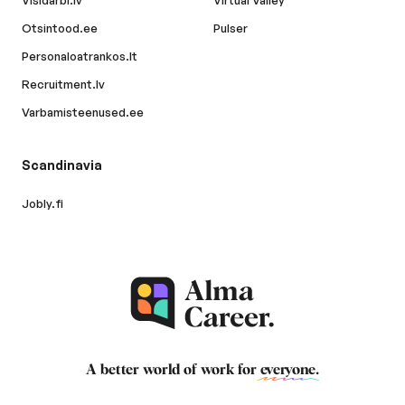
Visidarbi.lv
Virtual Valley
Otsintood.ee
Pulser
Personaloatrankos.lt
Recruitment.lv
Varbamisteenused.ee
Scandinavia
Jobly.fi
A better world of work for
everyone
.