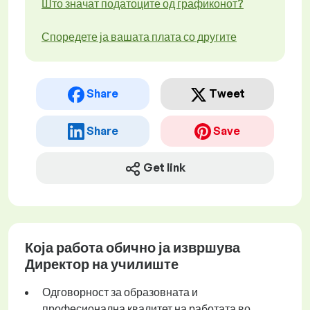
Што значат податоците од графиконот?
Споредете ја вашата плата со другите
Share
Tweet
Share
Save
Get link
Која работа обично ја извршува
Директор на училиште
Одговорност за образовната и
професионална квалитет на работата во