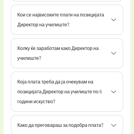
Кои се највисоките плати на позицијата
Директор на училиште?
Колку ќе заработам како Директор на
училиште?
Која плата треба да ја очекувам на
позицијата Директор на училиште по 5
години искуство?
Како да преговараш за подобра плата?