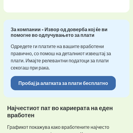
За компании - Извор од доверба кој ќе ви
помогне во одлучувањето за плати
Одредете ги платите на вашите вработени
правично, со помош на деталниот извештај за
плати. Имајте релевантни податоци за плати
секогаш при рака.
Пробај ја алатката за плати бесплатно
Најчестиот пат во кариерата на еден
вработен
Графикот покажува како вработените најчесто