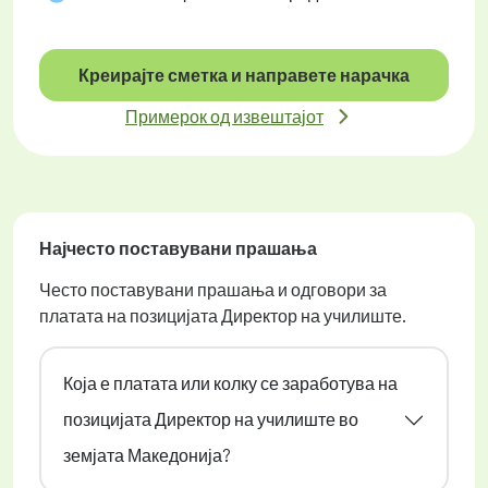
Креирајте сметка и направете нарачка
Примерок од извештајот
Најчесто поставувани прашања
Често поставувани прашања и одговори за
платата на позицијата Директор на училиште.
Која е платата или колку се заработува на
позицијата Директор на училиште во
земјата Македонија?