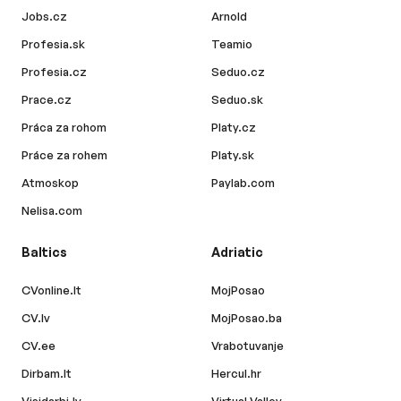
Jobs.cz
Arnold
Profesia.sk
Teamio
Profesia.cz
Seduo.cz
Prace.cz
Seduo.sk
Práca za rohom
Platy.cz
Práce za rohem
Platy.sk
Atmoskop
Paylab.com
Nelisa.com
Baltics
Adriatic
CVonline.lt
MojPosao
CV.lv
MojPosao.ba
CV.ee
Vrabotuvanje
Dirbam.lt
Hercul.hr