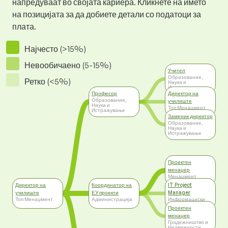
напредуваат во својата кариера. Кликнете на името
на позицијата за да добиете детали со податоци за
плата.
Најчесто (>15%)
Невообичаено (5-15%)
Учител
Образование,
Ретко (<5%)
Наука и
Истражување
Професор
Директор на
Образование,
училиште
Наука и
Топ Менаџмент
Истражување
Заменик директор
Образование,
Наука и
Истражување
Проектен
менаџер
Менаџмент
Директор на
Координатор на
IT Project
училиште
ЕУ проекти
Manager
Топ Менаџмент
Администрација
Информациски
Технологии
Проектен
менаџер
Градежништво и
Недвижности