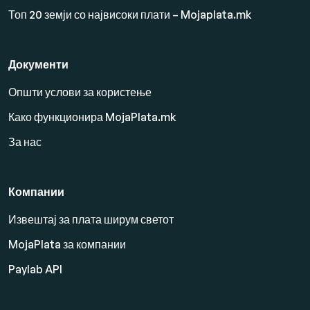
Топ 20 земји со највисоки плати – Mojaplata.mk
Документи
Општи услови за користење
Како функционира MojaPlata.mk
За нас
Компании
Извештај за плата ширум светот
MojaPlata за компании
Paylab API