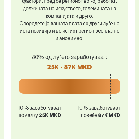
фактори, пред се регионот во кој работат,
должината на искуството, големината на
компанијата и друго.
Споредете ја вашата плата со други луѓе на
иста позиција и во истиот регион бесплатно
и анонимно.
80% од луѓето заработуваат:
25K - 87K MKD
10% заработуваат
10% заработуваат
помалку
25K MKD
повеќе
87K MKD