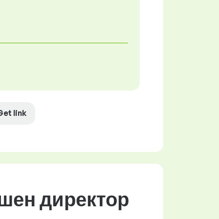
Get link
ршен директор