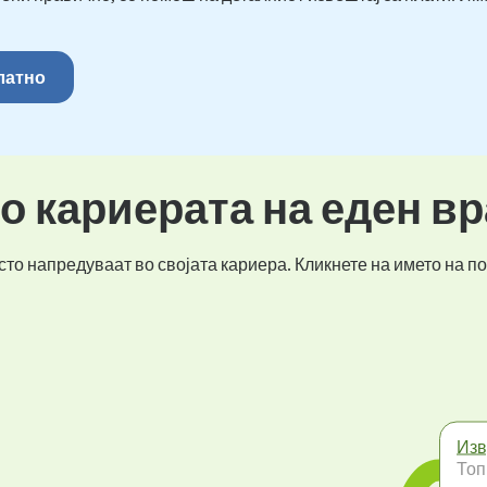
платно
во кариерата на еден в
то напредуваат во својата кариера. Кликнете на името на по
Изв
Топ