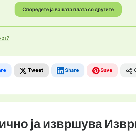
Споредете ја вашата плата со другите
нот?
are
Tweet
Share
Save
бично ја извршува Изв