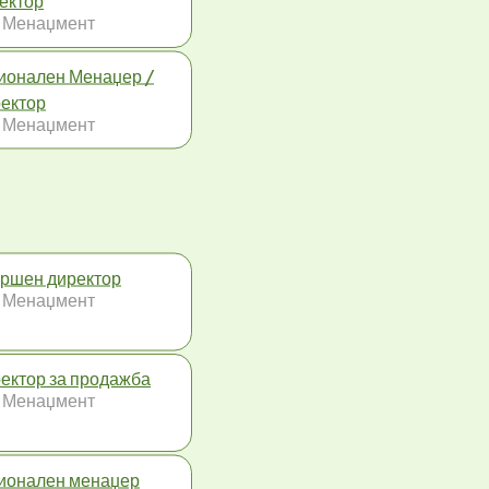
ектор
 Менаџмент
ионален Менаџер /
ектор
 Менаџмент
ршен директор
 Менаџмент
ектор за продажба
 Менаџмент
ионален менаџер