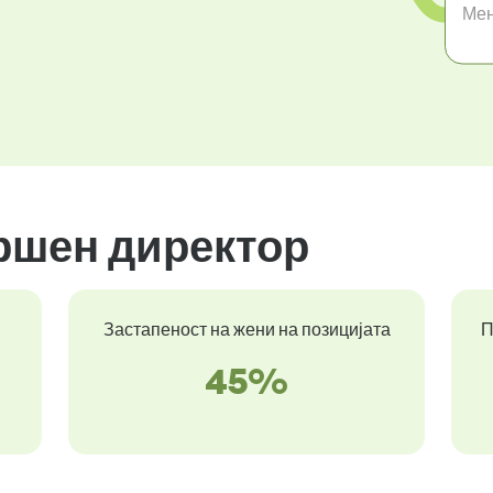
Ме
ршен директор
Застапеност на жени на позицијата
П
45%