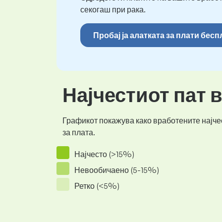
секогаш при рака.
Пробај ја алатката за плати бес
Најчестиот пат 
Графикот покажува како вработените најчес
за плата.
Најчесто (>15%)
Невообичаено (5-15%)
Ретко (<5%)