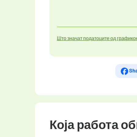
Што значат податоците од графико
Sh
Која работа о