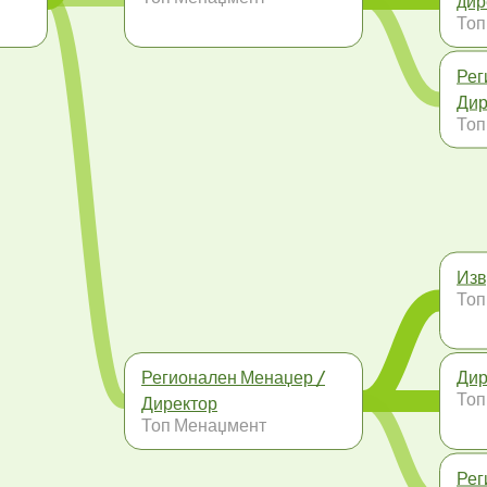
дир
Топ
Рег
Дир
Топ
Изв
Топ
Регионален Менаџер /
Дир
Топ
Директор
Топ Менаџмент
Рег