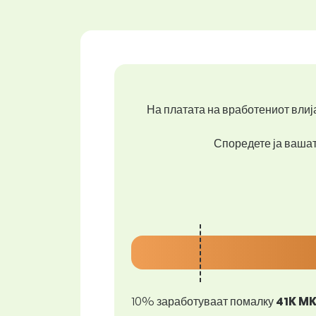
На платата на вработениот влија
Споредете ја вашата
10% заработуваат помалку
41K M