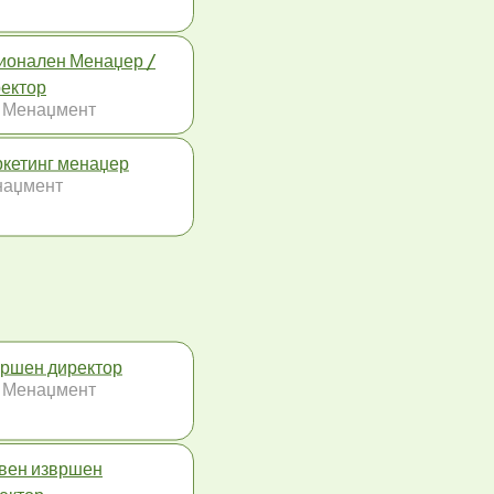
ионален Менаџер /
ектор
 Менаџмент
кетинг менаџер
наџмент
ршен директор
 Менаџмент
вен извршен