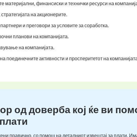
е материјални, финансиски и технички ресурси на компаниј
стратегијата на акционерите.
партнери и преговори за условите за соработка.
рочни планови на компанијата.
вување на компанијата.
а поединечните активности и просперитетот на компанијата
ор од доверба кој ќе ви пом
 плати
ени правично, со помош на деталниот извештај за плати. Им