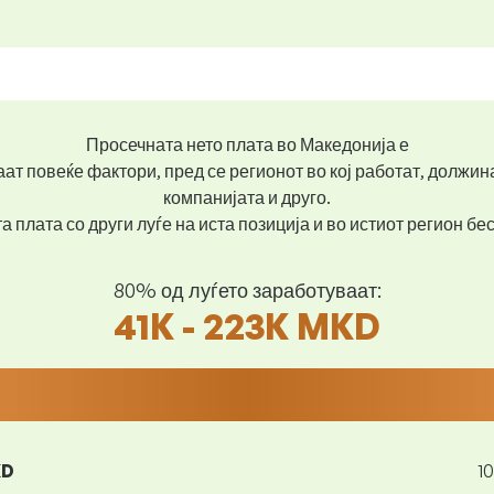
Просечната нето плата во Македонија е
ат повеќе фактори, пред се регионот во кој работат, должин
компанијата и друго.
 плата со други луѓе на иста позиција и во истиот регион б
80% од луѓето заработуваат:
41K - 223K MKD
KD
1