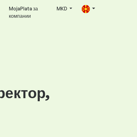
MojaPlata за
MKD
компании
ректор,