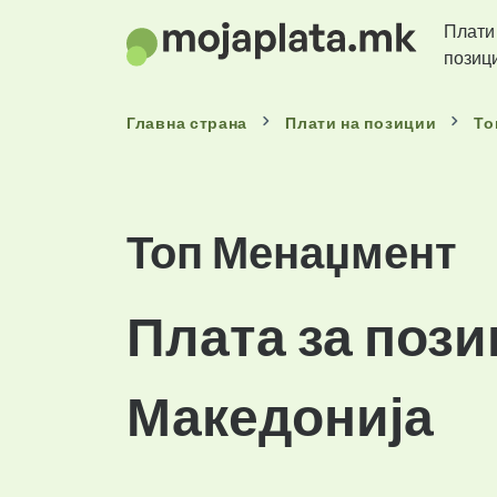
Плати
позиц
Главна страна
Плати
на позиции
То
Топ Менаџмент
Плата за пози
Македонија