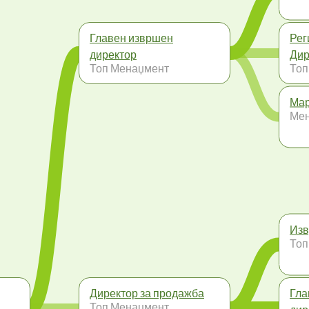
Главен извршен
Рег
директор
Дир
Топ Менаџмент
Топ
Мар
Ме
Изв
Топ
Директор за продажба
Гла
Топ Менаџмент