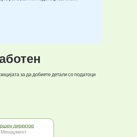
работен
зицијата за да добиете детали со податоци
ршен директор
 Менаџмент