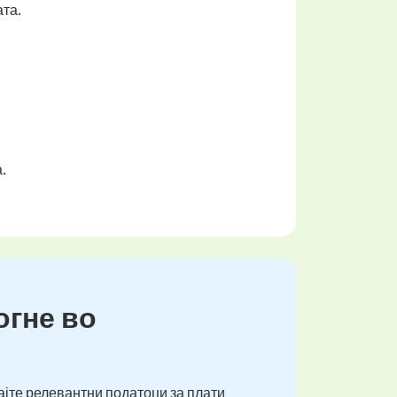
ата.
.
огне во
ајте релевантни податоци за плати