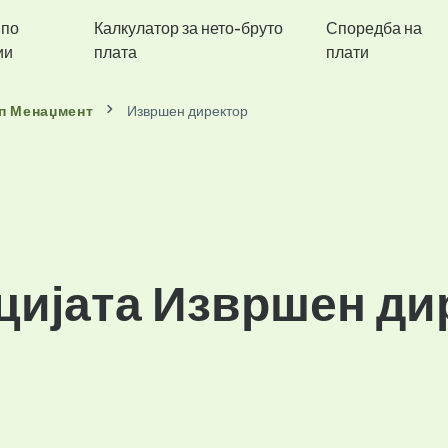
 по
Калкулатор за нето-бруто
Споредба на
ии
плата
плати
п Менаџмент
Извршен директор
цијата Извршен ди