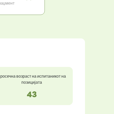
наџмент
росечна возраст на испитаникот на
позицијата
43