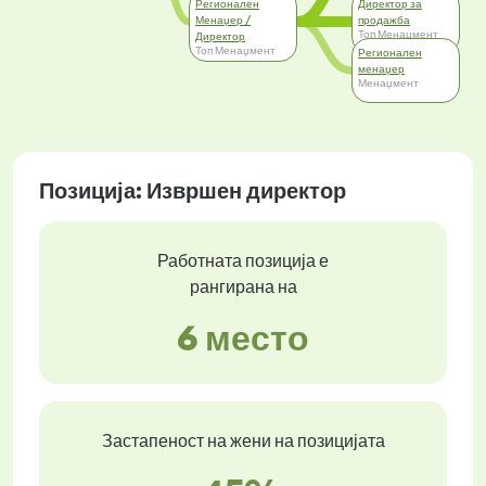
Регионален
Директор за
Менаџер /
продажба
Топ Менаџмент
Директор
Топ Менаџмент
Регионален
менаџер
Менаџмент
Позиција: Извршен директор
Работната позиција е
рангирана на
6 место
Застапеност на жени на позицијата