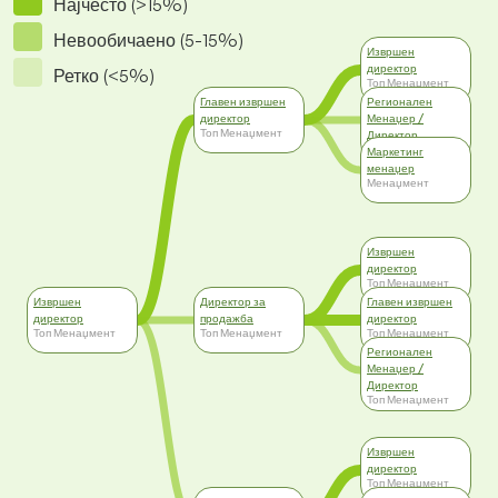
Најчесто (>15%)
Невообичаено (5-15%)
Извршен
директор
Ретко (<5%)
Топ Менаџмент
Главен извршен
Регионален
директор
Менаџер /
Топ Менаџмент
Директор
Топ Менаџмент
Маркетинг
менаџер
Менаџмент
Извршен
директор
Топ Менаџмент
Извршен
Директор за
Главен извршен
директор
продажба
директор
Топ Менаџмент
Топ Менаџмент
Топ Менаџмент
Регионален
Менаџер /
Директор
Топ Менаџмент
Извршен
директор
Топ Менаџмент