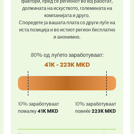
фактори, пред се регионот во кој работат,
должината на искуството, големината на
компанијата и друго.
Споредете ја вашата плата со други луѓе на
иста позиција и во истиот регион бесплатно
и анонимно.
80% од луѓето заработуваат:
41K - 223K MKD
10% заработуваат
10% заработуваат
помалку
41K MKD
повеќе
223K MKD