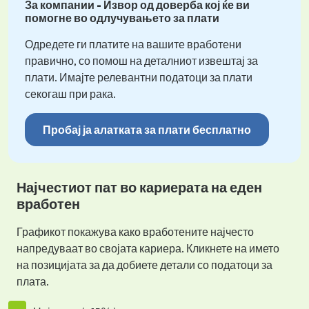
За компании - Извор од доверба кој ќе ви
помогне во одлучувањето за плати
Одредете ги платите на вашите вработени
правично, со помош на деталниот извештај за
плати. Имајте релевантни податоци за плати
секогаш при рака.
Пробај ја алатката за плати бесплатно
Најчестиот пат во кариерата на еден
вработен
Графикот покажува како вработените најчесто
напредуваат во својата кариера. Кликнете на името
на позицијата за да добиете детали со податоци за
плата.