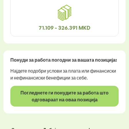
71.109 - 326.391 MKD
Понуди за работа
погодни за вашата позиција:
Најдете подобри услови за плата или финансиски
и нефинансиски бенефиции за себе.
Погледнете ги понудите за работа што
одговараат на оваа позиција