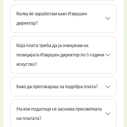
Колку ќе заработам како Извршен
директор?
Која плата треба да ја очекувам на
позицијата Извршен директор по 5 години
искуство?
Како да преговараш за подобра плата?
На кои податоци се заснова пресметката
на платата?