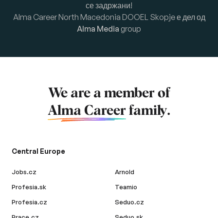
се задржани!
Alma Career North Macedonia DOOEL Skopje е дел од
Alma Media
group
We are a member of
Alma Career
family.
Central Europe
Jobs.cz
Arnold
Profesia.sk
Teamio
Profesia.cz
Seduo.cz
Prace.cz
Seduo.sk