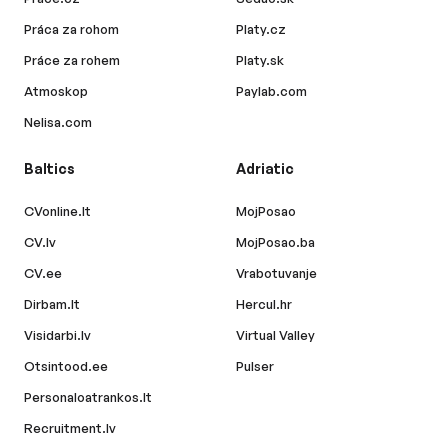
Práca za rohom
Platy.cz
Práce za rohem
Platy.sk
Atmoskop
Paylab.com
Nelisa.com
Baltics
Adriatic
CVonline.lt
MojPosao
CV.lv
MojPosao.ba
CV.ee
Vrabotuvanje
Dirbam.lt
Hercul.hr
Visidarbi.lv
Virtual Valley
Otsintood.ee
Pulser
Personaloatrankos.lt
Recruitment.lv