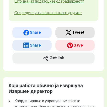
Што значат податоците од графиконот?
Споредете ја вашата плата со другите
Share
Tweet
Share
Save
Get link
Која работа обично ја извршува
Извршен директор
Координирање и управување со сите
материјални, финансиски и технички ресурси