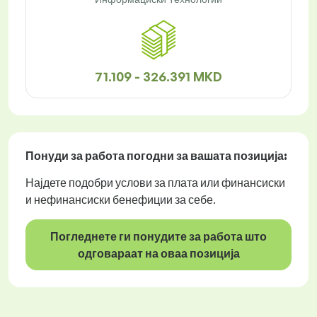
71.109 - 326.391 MKD
Понуди за работа
погодни за вашата позиција:
Најдете подобри услови за плата или финансиски
и нефинансиски бенефиции за себе.
Погледнете ги понудите за работа што
одговараат на оваа позиција