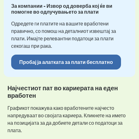
За компании - Извор од доверба кој ќе ви
помогне во одлучувањето за плати
Одредете ги платите на вашите вработени
правично, со помош на деталниот извештај за
плати. Имајте релевантни податоци за плати
секогаш при рака.
Пробај ја алатката за плати бесплатно
Најчестиот пат во кариерата на еден
вработен
Графикот покажува како вработените најчесто
напредуваат во својата кариера. Кликнете на името
на позицијата за да добиете детали со податоци за
плата.