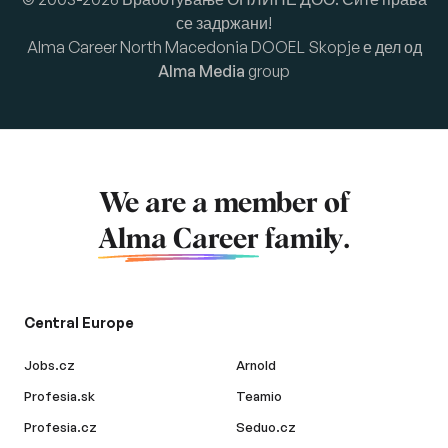
се задржани!
Alma Career North Macedonia DOOEL Skopje е дел од
Alma Media
group
We are a member of
Alma Career
family.
Central Europe
Jobs.cz
Arnold
Profesia.sk
Teamio
Profesia.cz
Seduo.cz