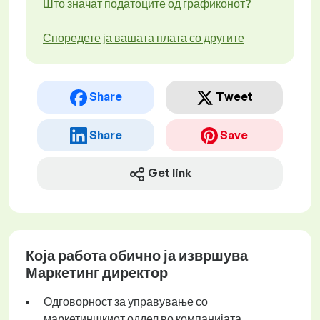
Што значат податоците од графиконот?
Споредете ја вашата плата со другите
Share
Tweet
Share
Save
Get link
Која работа обично ја извршува
Маркетинг директор
Одговорност за управување со
маркетиншкиот оддел во компанијата.