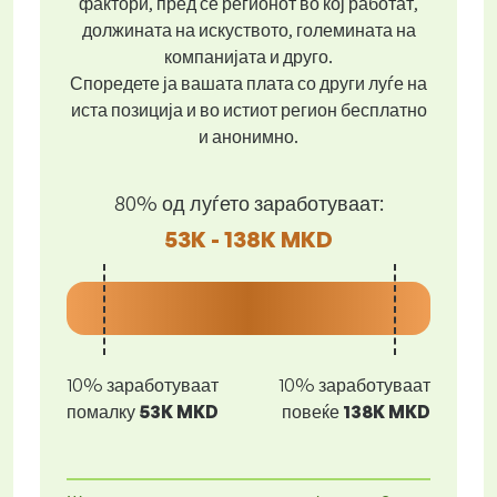
фактори, пред се регионот во кој работат,
должината на искуството, големината на
компанијата и друго.
Споредете ја вашата плата со други луѓе на
иста позиција и во истиот регион бесплатно
и анонимно.
80% од луѓето заработуваат:
53K - 138K MKD
10% заработуваат
10% заработуваат
помалку
53K MKD
повеќе
138K MKD