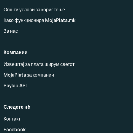
Општи услови за користење
Како функционира MojaPlata.mk
За нас
Компании
Извештај за плата ширум светот
MojaPlata за компании
Paylab API
Следете нè
Контакт
Facebook