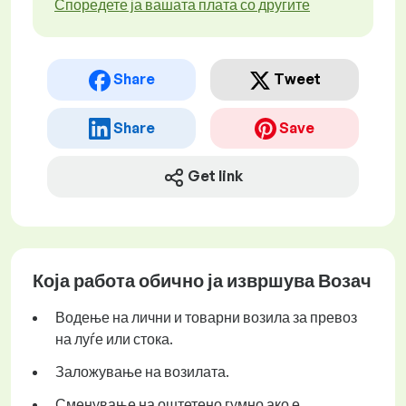
Споредете ја вашата плата со другите
Share
Tweet
Share
Save
Get link
Која работа обично ја извршува Возач
Водење на лични и товарни возила за превоз
на луѓе или стока.
Заложување на возилата.
Сменување на оштетено гумно ако е