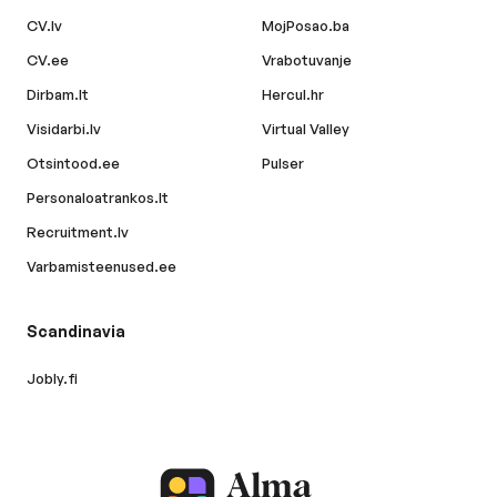
CV.lv
MojPosao.ba
CV.ee
Vrabotuvanje
Dirbam.lt
Hercul.hr
Visidarbi.lv
Virtual Valley
Otsintood.ee
Pulser
Personaloatrankos.lt
Recruitment.lv
Varbamisteenused.ee
Scandinavia
Jobly.fi