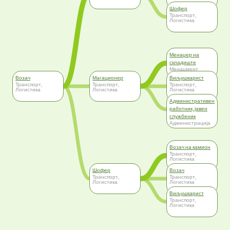
Шофер
Транспорт,
Логистика
Менаџер на
складиште
Менаџмент
Возач
Магационер
Виљушкарист
Транспорт,
Транспорт,
Транспорт,
Логистика
Логистика
Логистика
Административен
работник, јавен
службеник
Администрација
Возач на камион
Транспорт,
Логистика
Шофер
Возач
Транспорт,
Транспорт,
Логистика
Логистика
Виљушкарист
Транспорт,
Логистика