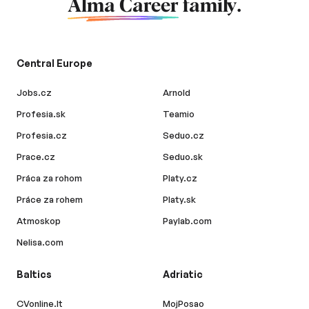
Alma Career
family.
Central Europe
Jobs.cz
Arnold
Profesia.sk
Teamio
Profesia.cz
Seduo.cz
Prace.cz
Seduo.sk
Práca za rohom
Platy.cz
Práce za rohem
Platy.sk
Atmoskop
Paylab.com
Nelisa.com
Baltics
Adriatic
CVonline.lt
MojPosao