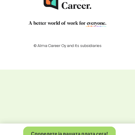
A better world of work for
everyone
.
© Alma Career Oy and its subsidiaries
Споредете ја вашата плата сега!