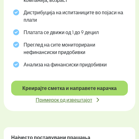
компанија, возраст
Дистрибуција на испитаниците во појаси на
плати
Платата се движи од 1 до 9 децил
Преглед на сите мониторирани
нефинансиски придобивки
Анализа на финансиски придобивки
Креирајте сметка и направете нарачка
Примерок од извештајот
Најчесто поставувани прашања