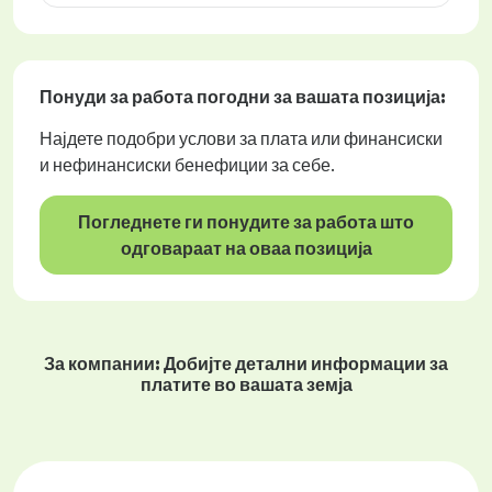
Понуди за работа
погодни за вашата позиција:
Најдете подобри услови за плата или финансиски
и нефинансиски бенефиции за себе.
Погледнете ги понудите за работа што
одговараат на оваа позиција
За компании: Добијте детални информации за
платите во вашата земја