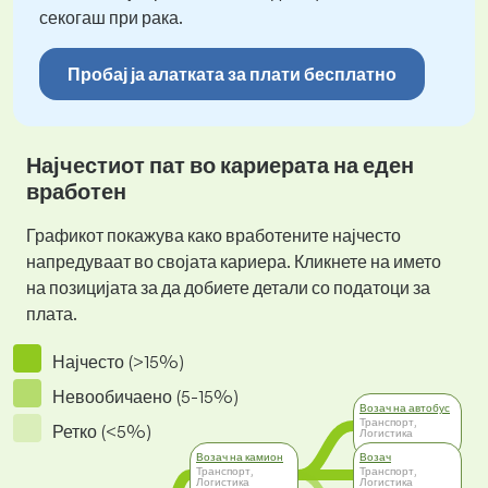
секогаш при рака.
Пробај ја алатката за плати бесплатно
Најчестиот пат во кариерата на еден
вработен
Графикот покажува како вработените најчесто
напредуваат во својата кариера. Кликнете на името
на позицијата за да добиете детали со податоци за
плата.
Најчесто (>15%)
Невообичаено (5-15%)
Возач на автобус
Транспорт,
Ретко (<5%)
Логистика
Возач на камион
Возач
Транспорт,
Транспорт,
Логистика
Логистика