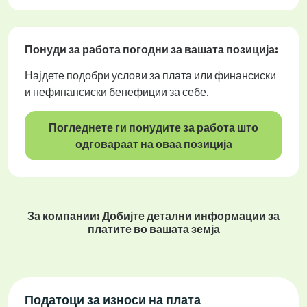
Понуди за работа
погодни за вашата позиција:
Најдете подобри услови за плата или финансиски
и нефинансиски бенефиции за себе.
Погледнете ги понудите за работа што
одговараат на оваа позиција
За компании: Добијте детални информации за
платите во вашата земја
Податоци за износи на плата