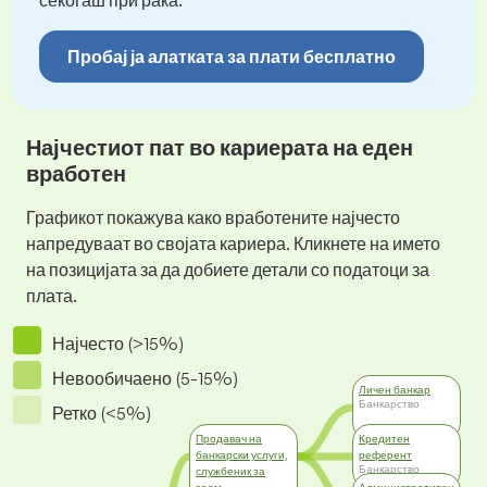
секогаш при рака.
Пробај ја алатката за плати бесплатно
Најчестиот пат во кариерата на еден
вработен
Графикот покажува како вработените најчесто
напредуваат во својата кариера. Кликнете на името
на позицијата за да добиете детали со податоци за
плата.
Најчесто (>15%)
Невообичаено (5-15%)
Личен банкар
Банкарство
Ретко (<5%)
Продавач на
Кредитен
банкарски услуги,
референт
Банкарство
службеник за