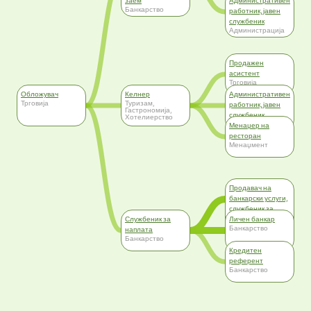
заем
Административен
Банкарство
работник, јавен
службеник
Администрација
Продажен
асистент
Трговија
Обложувач
Келнер
Административен
Трговија
Туризам,
работник, јавен
Гастрономија,
службеник
Хотелиерство
Администрација
Менаџер на
ресторан
Менаџмент
Продавач на
банкарски услуги,
службеник за
Службеник за
заем
Личен банкар
Банкарство
Банкарство
наплата
Банкарство
Кредитен
референт
Банкарство