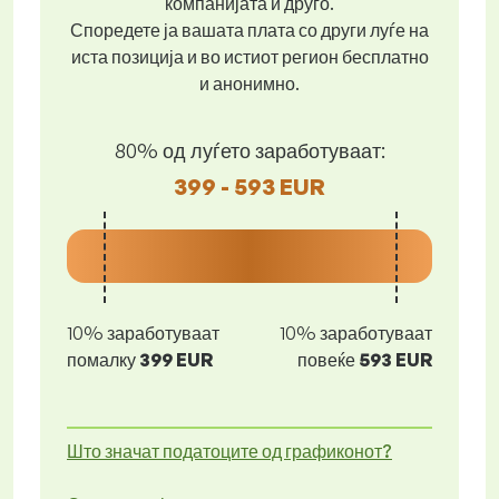
компанијата и друго.
Споредете ја вашата плата со други луѓе на
иста позиција и во истиот регион бесплатно
и анонимно.
80% од луѓето заработуваат:
399 - 593 EUR
10% заработуваат
10% заработуваат
помалку
399 EUR
повеќе
593 EUR
Што значат податоците од графиконот?