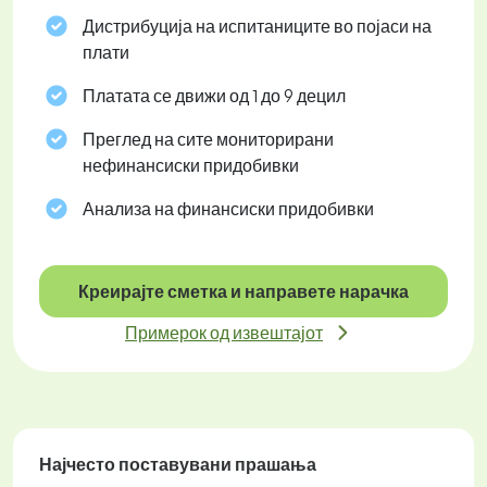
Дистрибуција на испитаниците во појаси на
плати
Платата се движи од 1 до 9 децил
Преглед на сите мониторирани
нефинансиски придобивки
Анализа на финансиски придобивки
Креирајте сметка и направете нарачка
Примерок од извештајот
Најчесто поставувани прашања