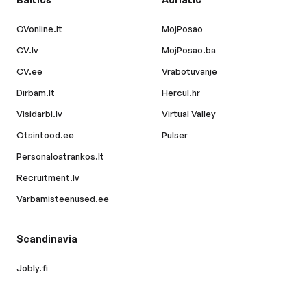
CVonline.lt
MojPosao
CV.lv
MojPosao.ba
CV.ee
Vrabotuvanje
Dirbam.lt
Hercul.hr
Visidarbi.lv
Virtual Valley
Otsintood.ee
Pulser
Personaloatrankos.lt
Recruitment.lv
Varbamisteenused.ee
Scandinavia
Jobly.fi