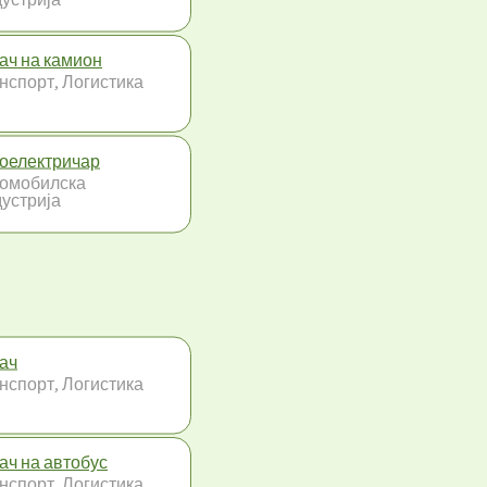
ач на камион
нспорт, Логистика
оелектричар
омобилска
устрија
ач
нспорт, Логистика
ач на автобус
нспорт, Логистика