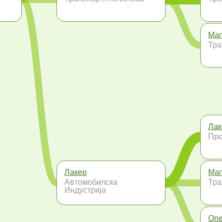
Маг
Тра
Лак
Про
Лакер
Маг
Автомобилска
Тра
Индустрија
Опе