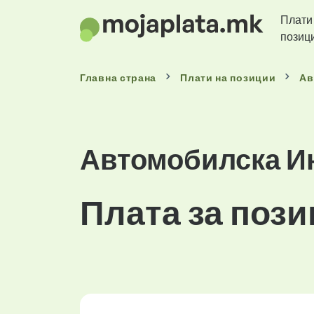
Плати
позиц
Главна страна
Плати
на позиции
Ав
Автомобилска И
Плата за пози