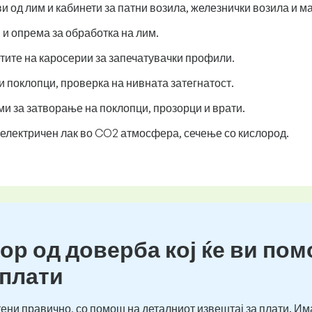
 од лим и кабинети за патни возила, железнички возила и м
и опрема за обработка на лим.
тите на каросерии за запечатувачки профили.
 поклопци, проверка на нивната затегнатост.
и за затворање на поклопци, прозорци и врати.
 електричен лак во CO2 атмосфера, сечење со кислород.
ор од доверба кој ќе ви пом
 плати
ени правично, со помош на деталниот извештај за плати. Им