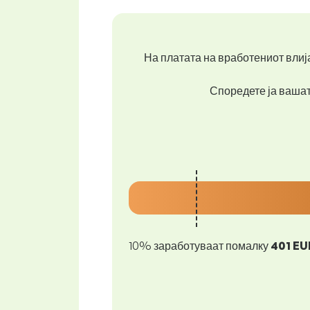
На платата на вработениот влија
Споредете ја вашата
10% заработуваат помалку
401 EU