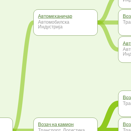
Автомеханичар
Воз
Автомобилска
Тра
Индустрија
Авт
Авт
Инд
Воз
Тра
Возач на камион
Воз
Транспорт, Логистика
Тра