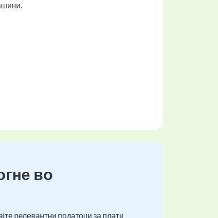
ашини.
огне во
ајте релевантни податоци за плати