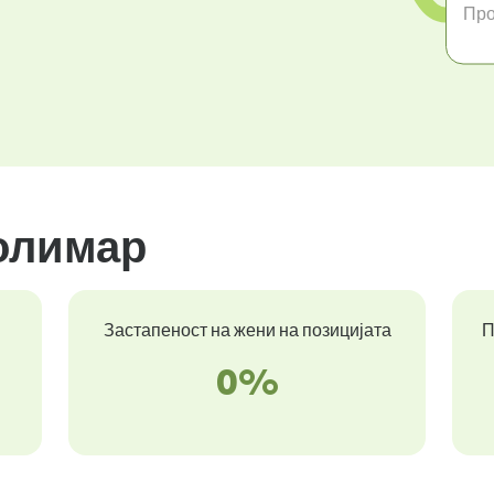
Про
толимар
Застапеност на жени на позицијата
П
0%