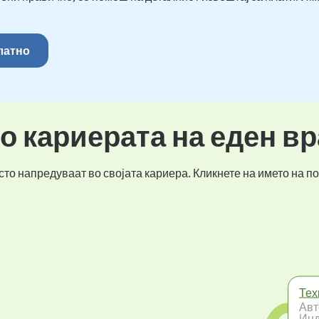
платно
во кариерата на еден в
то напредуваат во својата кариера. Кликнете на името на по
Тех
Авт
Инд