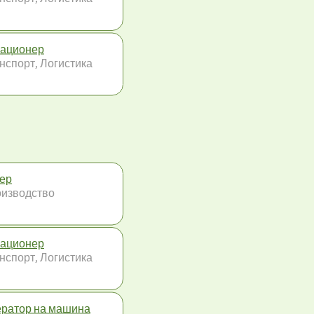
ационер
нспорт, Логистика
ер
изводство
ационер
нспорт, Логистика
ратор на машина