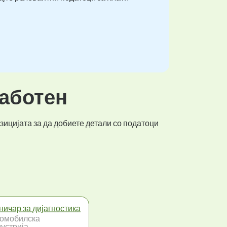
работен
зицијата за да добиете детали со податоци
ничар за дијагностика
омобилска
устрија