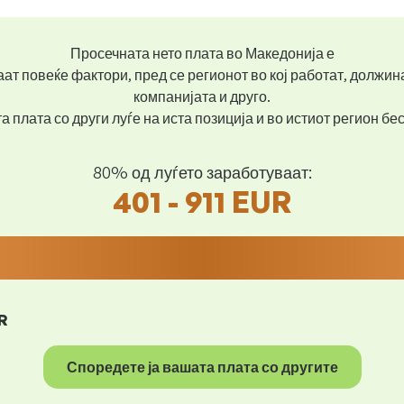
Просечната нето плата во Македонија е
ат повеќе фактори, пред се регионот во кој работат, должин
компанијата и друго.
 плата со други луѓе на иста позиција и во истиот регион б
80% од луѓето заработуваат:
401 - 911 EUR
R
Споредете ја вашата плата со другите