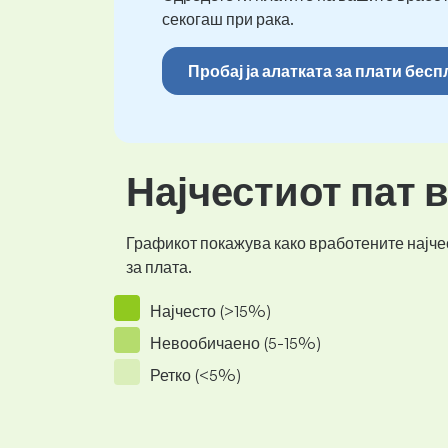
секогаш при рака.
Пробај ја алатката за плати бес
Најчестиот пат 
Графикот покажува како вработените најчес
за плата.
Најчесто (>15%)
Невообичаено (5-15%)
Ретко (<5%)