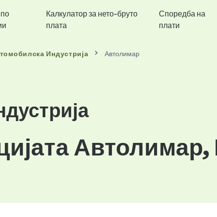
 по
Калкулатор за нето-бруто
Споредба на
ии
плата
плати
томобилска Индустрија
Автолимар
ндустрија
цијата Автолимар,