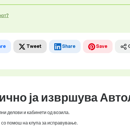
нот?
are
Tweet
Share
Save
бично ја извршува Авт
и делови и кабинети од возила.
со помош на клупа за исправување.