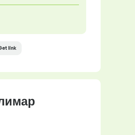
Get link
олимар