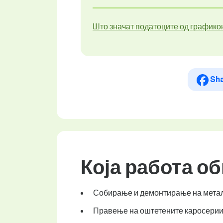
Што значат податоците од графико
Sh
Која работа о
Собирање и демонтирање на металн
Правење на оштетените каросерии 