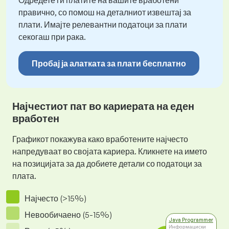
Одредете ги платите на вашите вработени
правично, со помош на деталниот извештај за
плати. Имајте релевантни податоци за плати
секогаш при рака.
Пробај ја алатката за плати бесплатно
Најчестиот пат во кариерата на еден
вработен
Графикот покажува како вработените најчесто
напредуваат во својата кариера. Кликнете на името
на позицијата за да добиете детали со податоци за
плата.
Најчесто (>15%)
Невообичаено (5-15%)
Java Programmer
Информациски