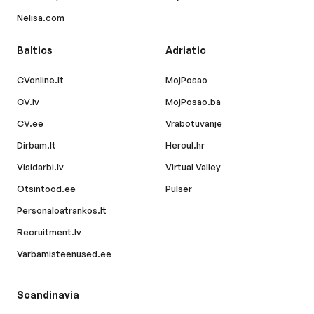
Nelisa.com
Baltics
Adriatic
CVonline.lt
MojPosao
CV.lv
MojPosao.ba
CV.ee
Vrabotuvanje
Dirbam.lt
Hercul.hr
Visidarbi.lv
Virtual Valley
Otsintood.ee
Pulser
Personaloatrankos.lt
Recruitment.lv
Varbamisteenused.ee
Scandinavia