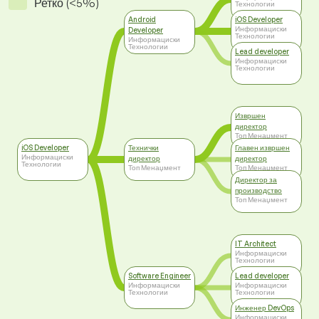
Ретко (<5%)
Технологии
Android
iOS Developer
Информациски
Developer
Технологии
Информациски
Технологии
Lead developer
Информациски
Технологии
Извршен
директор
Топ Менаџмент
iOS Developer
Технички
Главен извршен
Информациски
директор
директор
Технологии
Топ Менаџмент
Топ Менаџмент
Директор за
производство
Топ Менаџмент
IT Architect
Информациски
Технологии
Software Engineer
Lead developer
Информациски
Информациски
Технологии
Технологии
Инженер DevOps
Информациски