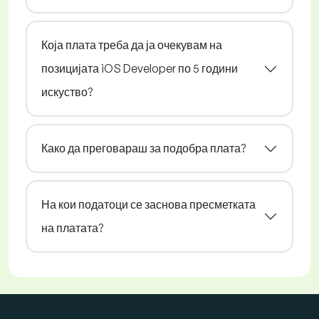
Која плата треба да ја очекувам на
позицијата iOS Developer по 5 години
искуство?
Како да преговараш за подобра плата?
На кои податоци се заснова пресметката
на платата?