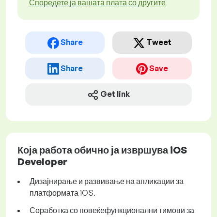
Споредете ја вашата плата со другите
Share
Tweet
Share
Save
Get link
Која работа обично ја извршува iOS
Developer
Дизајнирање и развивање на апликации за
платформата iOS.
Соработка со повеќефункционални тимови за