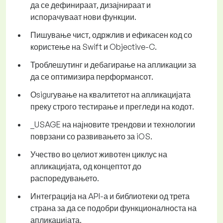
да се дефинираат, дизајнираат и
испорачуваат нови функции.
Пишување чист, одржлив и ефикасен код со
користење на Swift и Objective-C.
Троблешутинг и дебагирање на апликации за
да се оптимизира перформансот.
Оsigurување на квалитетот на апликацијата
преку строго тестирање и прегледи на кодот.
_USAGE на најновите трендови и технологии
поврзани со развивањето за iOS.
Учество во целиот животен циклус на
апликацијата, од концептот до
распоредувањето.
Интеграција на API-а и библиотеки од трета
страна за да се подобри функционалноста на
апликацијата.