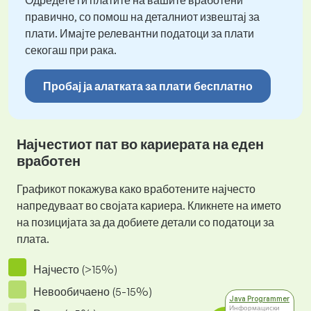
Одредете ги платите на вашите вработени
правично, со помош на деталниот извештај за
плати. Имајте релевантни податоци за плати
секогаш при рака.
Пробај ја алатката за плати бесплатно
Најчестиот пат во кариерата на еден
вработен
Графикот покажува како вработените најчесто
напредуваат во својата кариера. Кликнете на името
на позицијата за да добиете детали со податоци за
плата.
Најчесто (>15%)
Невообичаено (5-15%)
Java Programmer
Информациски