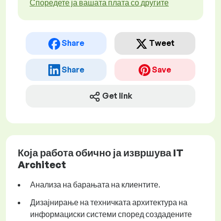
Споредете ја вашата плата со другите
Share
Tweet
Share
Save
Get link
Која работа обично ја извршува IT
Architect
Анализа на барањата на клиентите.
Дизајнирање на техничката архитектура на
информациски системи според создадените