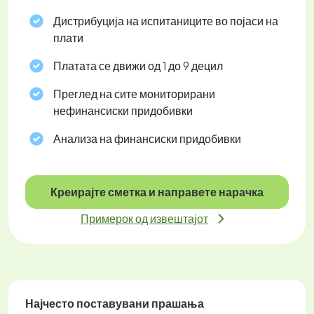
Дистрибуција на испитаниците во појаси на
плати
Платата се движи од 1 до 9 децил
Преглед на сите мониторирани
нефинансиски придобивки
Анализа на финансиски придобивки
Креирајте сметка и направете нарачка
Примерок од извештајот
Најчесто поставувани прашања