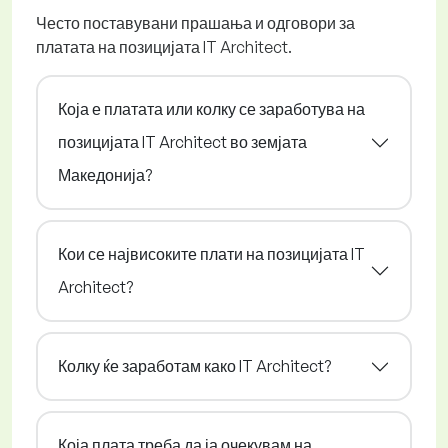
Често поставувани прашања и одговори за
платата на позицијата IT Architect.
Која е платата или колку се заработува на
позицијата IT Architect во земјата
Македонија?
Кои се највисоките плати на позицијата IT
Architect?
Колку ќе заработам како IT Architect?
Која плата треба да ја очекувам на