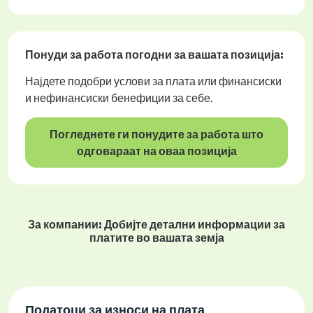
Понуди за работа
погодни за вашата позиција:
Најдете подобри услови за плата или финансиски
и нефинансиски бенефиции за себе.
Погледнете ги понудите за работа што
одговараат на оваа позиција
За компании: Добијте детални информации за
платите во вашата земја
Податоци за износи на плата