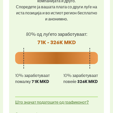
компанијата и друго.
Споредете ја вашата плата со други луѓе на
иста позиција и во истиот регион бесплатно
и анонимно.
80% од луѓето заработуваат:
71K - 326K MKD
10% заработуваат
10% заработуваат
помалку
71K MKD
повеќе
326K MKD
Што значат податоците од графиконот?