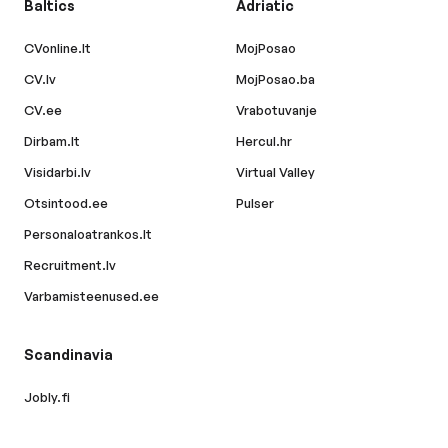
Baltics
Adriatic
CVonline.lt
MojPosao
CV.lv
MojPosao.ba
CV.ee
Vrabotuvanje
Dirbam.lt
Hercul.hr
Visidarbi.lv
Virtual Valley
Otsintood.ee
Pulser
Personaloatrankos.lt
Recruitment.lv
Varbamisteenused.ee
Scandinavia
Jobly.fi