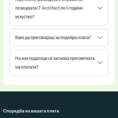
позицијата IT Architect по 5 години
искуство?
Како да преговараш за подобра плата?
На кои податоци се заснова пресметката
на платата?
Споредба на вашата плата