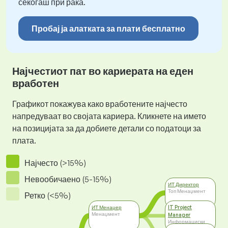
секогаш при рака.
Пробај ја алатката за плати бесплатно
Најчестиот пат во кариерата на еден
вработен
Графикот покажува како вработените најчесто
напредуваат во својата кариера. Кликнете на името
на позицијата за да добиете детали со податоци за
плата.
Најчесто (>15%)
Невообичаено (5-15%)
ИТ Директор
Топ Менаџмент
Ретко (<5%)
ИТ Менаџер
IT Project
Менаџмент
Manager
Информациски
Технологии