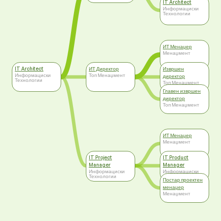
IT Architect
Информациски
Технологии
ИТ Менаџер
Менаџмент
IT Architect
ИТ Директор
Извршен
Информациски
Топ Менаџмент
директор
Технологии
Топ Менаџмент
Главен извршен
директор
Топ Менаџмент
ИТ Менаџер
Менаџмент
IT Project
IT Product
Manager
Manager
Информациски
Информациски
Технологии
Технологии
Постар проектен
менаџер
Менаџмент