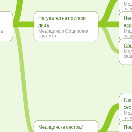
Мед
заш
Негувател на постари
Нег
лица
аси
на
Медицина и Социјална
Мед
заштита
заш
Соц
Мед
заш
Гла
сес
Мед
заш
Медицинска сестра/
Пом