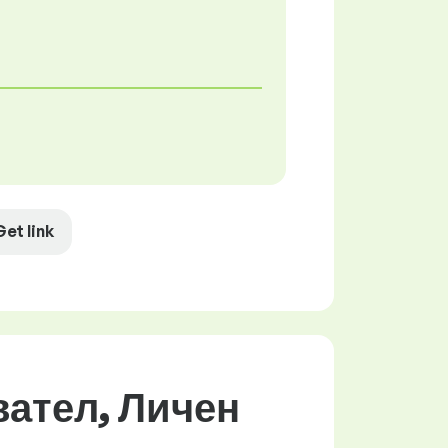
Get link
вател, Личен