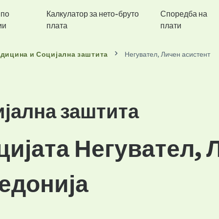
 по
Калкулатор за нето-бруто
Споредба на
ии
плата
плати
дицина и Социјална заштита
Негувател, Личен асистент
јална заштита
цијата Негувател, 
кедонија