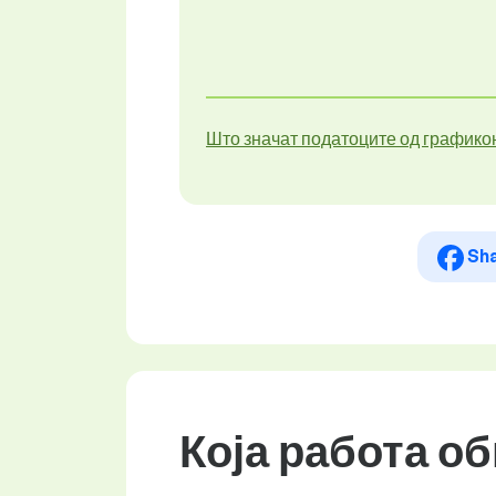
Што значат податоците од графико
Sh
Која работа о