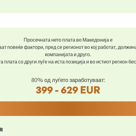
Просечната нето плата во Македонија е
ат повеќе фактори, пред се регионот во кој работат, должин
компанијата и друго.
 плата со други луѓе на иста позиција и во истиот регион б
80% од луѓето заработуваат:
399 - 629 EUR
R