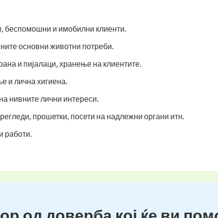
ни, беспомошни и имобилни клиенти.
ните основни животни потреби.
ана и пијалаци, хранење на клиентите.
 и лична хигиена.
на нивните лични интереси.
регледи, прошетки, посети на надлежни органи итн.
 работи.
ор од доверба кој ќе ви пом