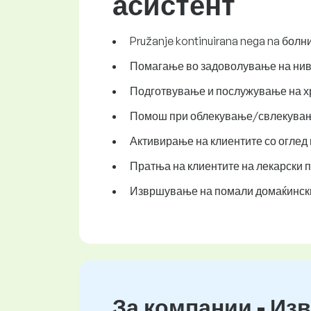
асистент
Pružanje kontinuirana nega na бол
Помагање во задоволување на нив
Подготвување и послужување на хр
Помош при облекување/свлекување
Активирање на клиентите со оглед 
Пратња на клиентите на лекарски п
Извршување на помали домаќински
За компании - Изв