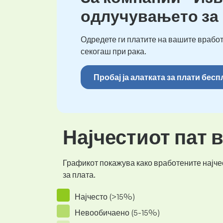
одлучувањето за
Одредете ги платите на вашите вработ
секогаш при рака.
Пробај ја алатката за плати бес
Најчестиот пат 
Графикот покажува како вработените најчес
за плата.
Најчесто (>15%)
Невообичаено (5-15%)