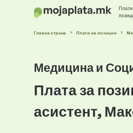
Плати
позиц
Главна страна
Плати
на позиции
Ме
Медицина и Соци
Плата за пози
асистент, Ма