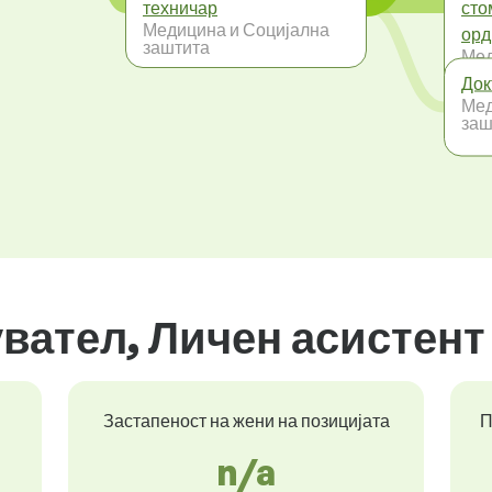
техничар
сто
Медицина и Социјална
орд
заштита
Мед
заш
Док
Мед
заш
увател, Личен асистент
Застапеност на жени на позицијата
П
n/a