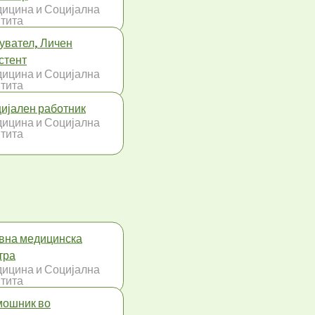
ицина и Социјална
тита
увател, Личен
стент
ицина и Социјална
тита
ијален работник
ицина и Социјална
тита
вна медицинска
тра
ицина и Социјална
тита
ошник во