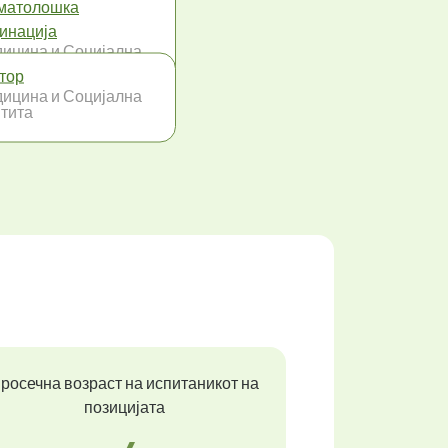
матолошка
инација
ицина и Социјална
тита
тор
ицина и Социјална
тита
росечна возраст на испитаникот на
позицијата