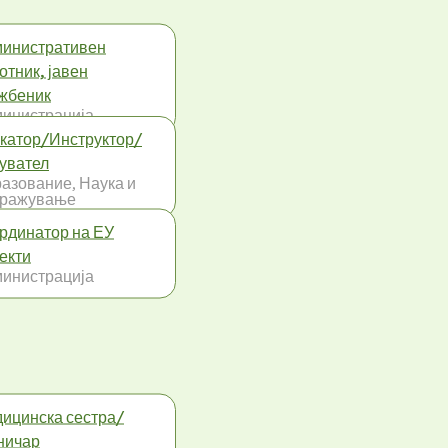
инистративен
отник, јавен
жбеник
инистрација
катор/Инструктор/
увател
азование, Наука и
тражување
рдинатор на ЕУ
екти
инистрација
ицинска сестра/
ничар