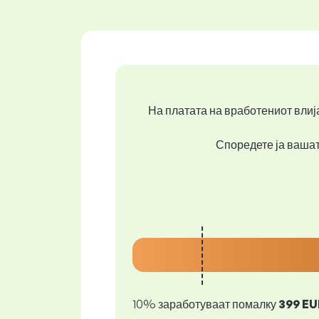
На платата на вработениот влија
Споредете ја вашата
10% заработуваат помалку
399 EU