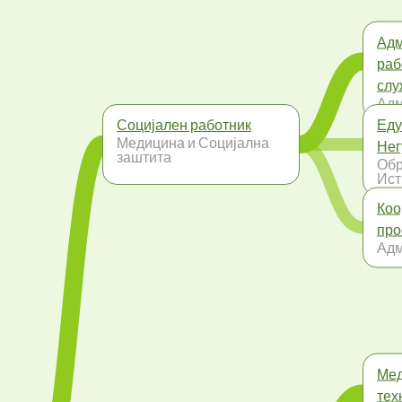
Адм
раб
слу
Адм
Социјален работник
Еду
Медицина и Социјална
Нег
заштита
Обр
Ис
Коо
про
Адм
Мед
тех