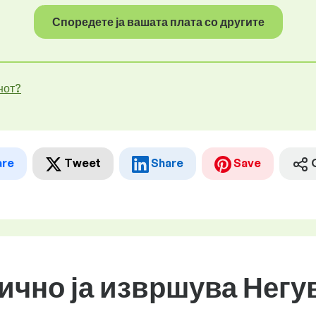
Споредете ја вашата плата со другите
нот?
are
Tweet
Share
Save
бично ја извршува Негу