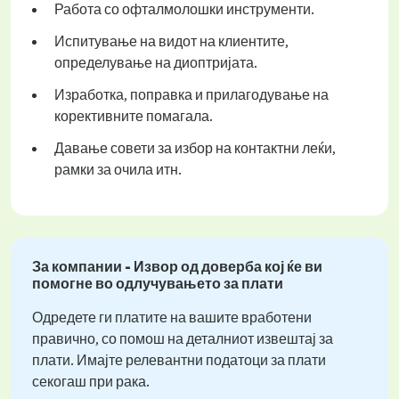
Работа со офталмолошки инструменти.
Испитување на видот на клиентите,
определување на диоптријата.
Изработка, поправка и прилагодување на
корективните помагала.
Давање совети за избор на контактни леќи,
рамки за очила итн.
За компании - Извор од доверба кој ќе ви
помогне во одлучувањето за плати
Одредете ги платите на вашите вработени
правично, со помош на деталниот извештај за
плати. Имајте релевантни податоци за плати
секогаш при рака.