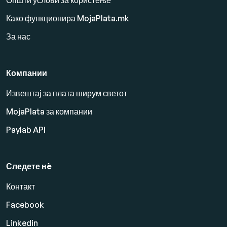
Општи услови за користење
Како функционира MojaPlata.mk
За нас
Компании
Извештај за плата ширум светот
MojaPlata за компании
Paylab API
Следете нè
Контакт
Facebook
Linkedin