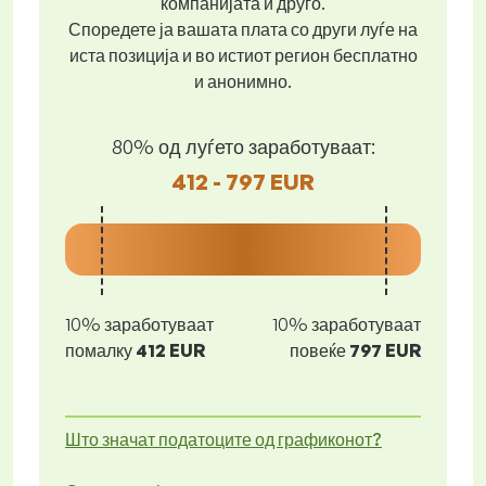
компанијата и друго.
Споредете ја вашата плата со други луѓе на
иста позиција и во истиот регион бесплатно
и анонимно.
80% од луѓето заработуваат:
412 - 797 EUR
10% заработуваат
10% заработуваат
помалку
412 EUR
повеќе
797 EUR
Што значат податоците од графиконот?