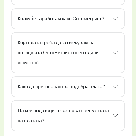
Колку ќе заработам како Оптометрист?
Која плата треба да ја очекувам на
позицијата Оптометрист по 5 години
искуство?
Како да преговараш за подобра плата?
На кои податоци се заснова пресметката
на платата?