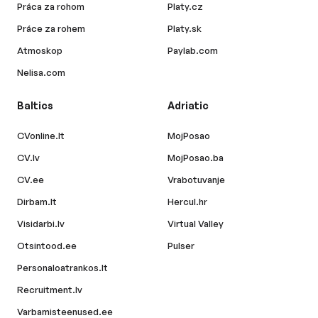
Práca za rohom
Platy.cz
Práce za rohem
Platy.sk
Atmoskop
Paylab.com
Nelisa.com
Baltics
Adriatic
CVonline.lt
MojPosao
CV.lv
MojPosao.ba
CV.ee
Vrabotuvanje
Dirbam.lt
Hercul.hr
Visidarbi.lv
Virtual Valley
Otsintood.ee
Pulser
Personaloatrankos.lt
Recruitment.lv
Varbamisteenused.ee