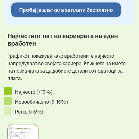
Пробај ја алатката за плати бесплатно
Најчестиот пат во кариерата на еден
вработен
Графикот покажува како вработените најчесто
напредуваат во својата кариера. Кликнете на името
на позицијата за да добиете детали со податоци за
плата.
Најчесто (>15%)
Невообичаено (5-15%)
Ретко (<5%)
Оптометрист
Медицина и
Социјална
заштита