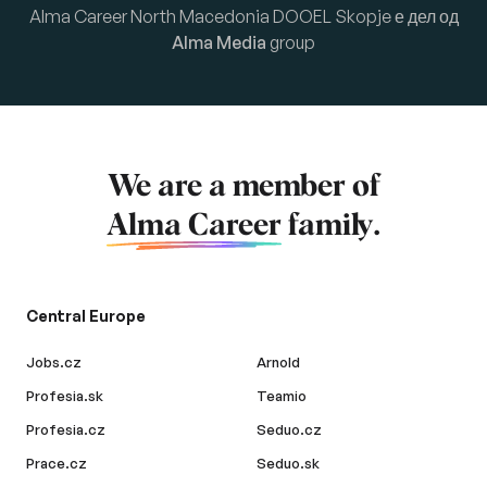
Alma Career North Macedonia DOOEL Skopje е дел од
Alma Media
group
We are a member of
Alma Career
family.
Central Europe
Jobs.cz
Arnold
Profesia.sk
Teamio
Profesia.cz
Seduo.cz
Prace.cz
Seduo.sk