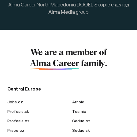
Alma Career North Macedonia DOOEL Skopje е дел од
Alma Media
group
We are a member of
Alma Career
family.
Central Europe
Jobs.cz
Arnold
Profesia.sk
Teamio
Profesia.cz
Seduo.cz
Prace.cz
Seduo.sk