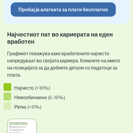
Пробај ја алатката за плати бесплатно
Најчестиот пат во кариерата на еден
вработен
Графикот покажува како вработените најчесто
напредуваат во својата кариера. Кликнете на името
на позицијата за да добиете детали со податоци за
плата.
Најчесто (>15%)
Невообичаено (5-15%)
Ретко (<5%)
Оптометрист
Медицина и
Социјална
заштита