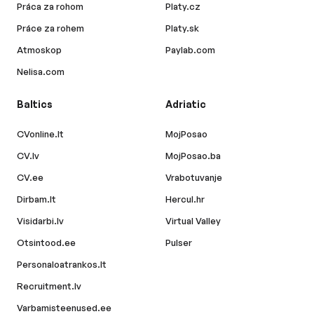
Práca za rohom
Platy.cz
Práce za rohem
Platy.sk
Atmoskop
Paylab.com
Nelisa.com
Baltics
Adriatic
CVonline.lt
MojPosao
CV.lv
MojPosao.ba
CV.ee
Vrabotuvanje
Dirbam.lt
Hercul.hr
Visidarbi.lv
Virtual Valley
Otsintood.ee
Pulser
Personaloatrankos.lt
Recruitment.lv
Varbamisteenused.ee