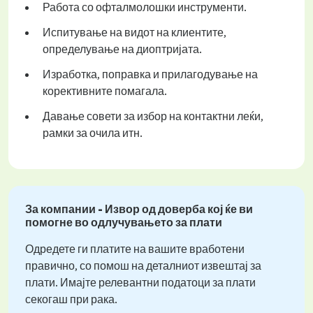
Работа со офталмолошки инструменти.
Испитување на видот на клиентите,
определување на диоптријата.
Изработка, поправка и прилагодување на
корективните помагала.
Давање совети за избор на контактни леќи,
рамки за очила итн.
За компании - Извор од доверба кој ќе ви
помогне во одлучувањето за плати
Одредете ги платите на вашите вработени
правично, со помош на деталниот извештај за
плати. Имајте релевантни податоци за плати
секогаш при рака.