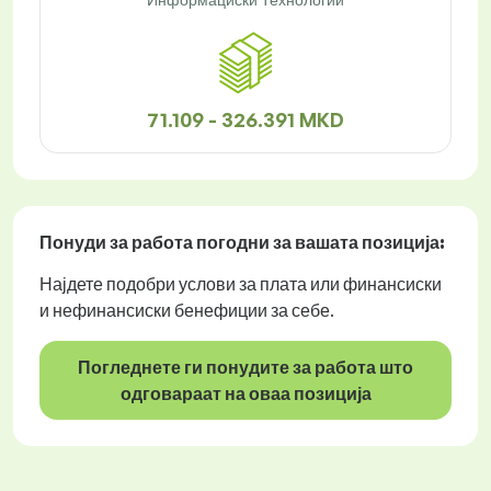
71.109 - 326.391 MKD
Понуди за работа
погодни за вашата позиција:
Најдете подобри услови за плата или финансиски
и нефинансиски бенефиции за себе.
Погледнете ги понудите за работа што
одговараат на оваа позиција