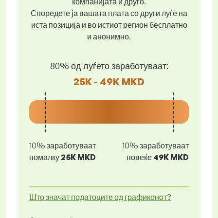
компанијата и друго.
Споредете ја вашата плата со други луѓе на
иста позиција и во истиот регион бесплатно
и анонимно.
80% од луѓето заработуваат:
25K - 49K MKD
10% заработуваат
10% заработуваат
помалку
25K MKD
повеќе
49K MKD
Што значат податоците од графиконот?