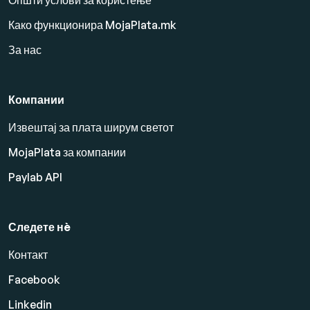
Општи услови за користење
Како функционира MojaPlata.mk
За нас
Компании
Извештај за плата ширум светот
MojaPlata за компании
Paylab API
Следете нè
Контакт
Facebook
Linkedin