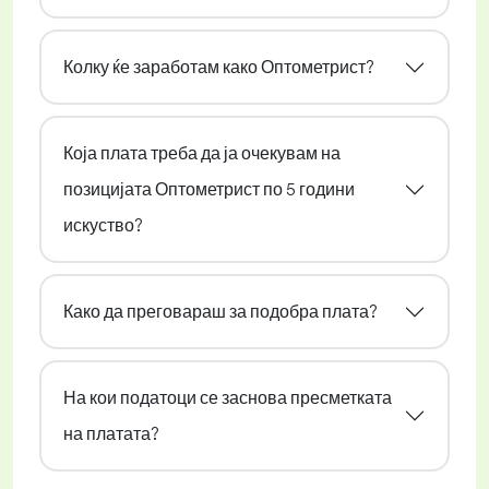
Колку ќе заработам како Оптометрист?
Која плата треба да ја очекувам на
позицијата Оптометрист по 5 години
искуство?
Како да преговараш за подобра плата?
На кои податоци се заснова пресметката
на платата?