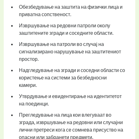
Обезбедување на заштита на физички лица и
приватна сопственост.
Извршување на редовни патроли околу
заштитените згради и соседните области.
Извршување на патроли во случај на
сигнализирано нарушување на заштитениот
простор.
Надгледување на згради и соседни области со
користење на системи за безбедносни
камери.
Утврдување и евидентирање на идентитетот
на поединци.
Прегледување на лица кои влегуваат во
зграда, извршување на редовни или случајни
лични претреси кога се сомнева присуство на
опасни или забранети предмети.