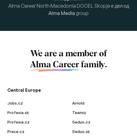
Alma Career North Macedonia DOOEL Skopje е дел од
Alma Media
group
We are a member of
Alma Career
family.
Central Europe
Jobs.cz
Arnold
Profesia.sk
Teamio
Profesia.cz
Seduo.cz
Prace.cz
Seduo.sk