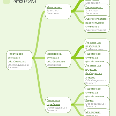
Ретко (<5%)
Менаџмент
Магационер
Виљушкарист
Транспорт,
Транспорт,
Логистика
Логистика
Административен
работник, јавен
службеник
Администрација
Директор за
безбедност
Топ Менаџмент
Работник во
Менаџер на
Работник во
служба за
служба за
служба за
обезбедување
обезбедување
обезбедување
Обезбедување и
Менаџмент
Обезбедување и
Директор на
Заштита
Заштита
оддел за
безбедност и
здравје
Обезбедување и
Заштита
Работник во
служба за
обезбедување
Обезбедување и
Полициски
Војник
Заштита
Обезбедување и
службеник
Заштита
Обезбедување и
Заштита
Менаџер на
служба за