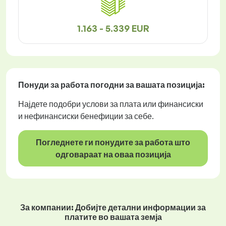
1.163 - 5.339 EUR
Понуди за работа
погодни за вашата позиција:
Најдете подобри услови за плата или финансиски
и нефинансиски бенефиции за себе.
Погледнете ги понудите за работа што
одговараат на оваа позиција
За компании: Добијте детални информации за
платите во вашата земја