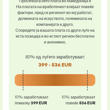
Просечната нето плата во Македонија е
На платата на вработениот влијаат повеќе
фактори, пред се регионот во кој работат,
должината на искуството, големината на
компанијата и друго.
Споредете ја вашата плата со други луѓе на
иста позиција и во истиот регион бесплатно
и анонимно.
80% од луѓето заработуваат:
399 - 536 EUR
10% заработуваат
10% заработуваат
помалку
399 EUR
повеќе
536 EUR