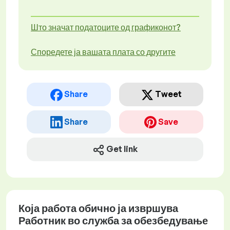
Што значат податоците од графиконот?
Споредете ја вашата плата со другите
Share
Tweet
Share
Save
Get link
Која работа обично ја извршува
Работник во служба за обезбедување