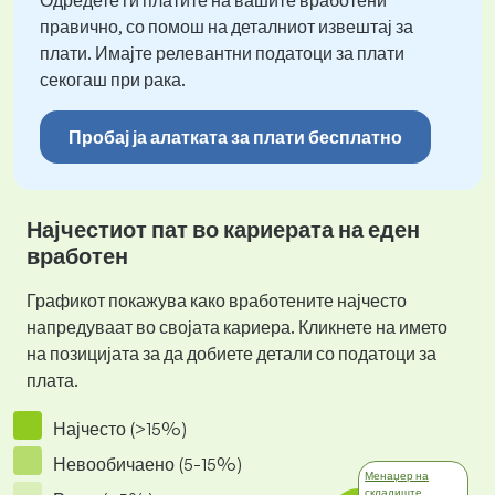
Одредете ги платите на вашите вработени
правично, со помош на деталниот извештај за
плати. Имајте релевантни податоци за плати
секогаш при рака.
Пробај ја алатката за плати бесплатно
Најчестиот пат во кариерата на еден
вработен
Графикот покажува како вработените најчесто
напредуваат во својата кариера. Кликнете на името
на позицијата за да добиете детали со податоци за
плата.
Најчесто (>15%)
Невообичаено (5-15%)
Менаџер на
складиште