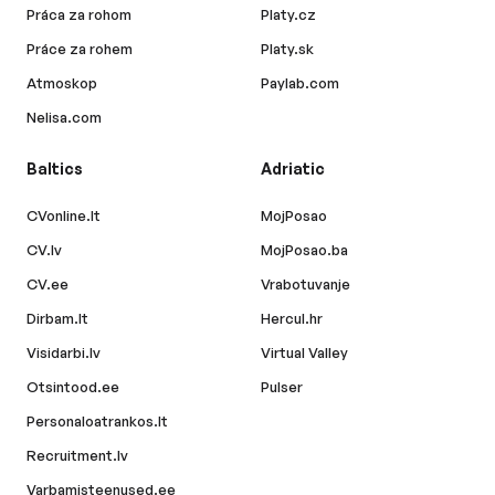
Práca za rohom
Platy.cz
Práce za rohem
Platy.sk
Atmoskop
Paylab.com
Nelisa.com
Baltics
Adriatic
CVonline.lt
MojPosao
CV.lv
MojPosao.ba
CV.ee
Vrabotuvanje
Dirbam.lt
Hercul.hr
Visidarbi.lv
Virtual Valley
Otsintood.ee
Pulser
Personaloatrankos.lt
Recruitment.lv
Varbamisteenused.ee