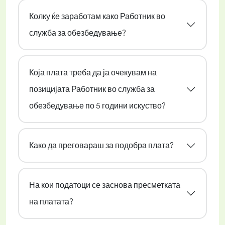
Колку ќе заработам како Работник во
служба за обезбедување?
Која плата треба да ја очекувам на
позицијата Работник во служба за
обезбедување по 5 години искуство?
Како да преговараш за подобра плата?
На кои податоци се заснова пресметката
на платата?