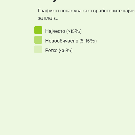
Графикот покажува како вработените најчес
за плата.
Најчесто (>15%)
Невообичаено (5-15%)
Ретко (<5%)