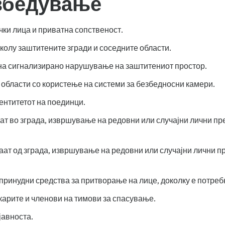
езбедување
ки лица и приватна сопственост.
олу заштитените згради и соседните области.
на сигнализирано нарушување на заштитениот простор.
 области со користење на системи за безбедносни камери.
нтитетот на поединци.
т во зграда, извршување на редовни или случајни лични пре
ат од зграда, извршување на редовни или случајни лични п
 принудни средства за притворање на лице, доколку е потреб
карите и членови на тимови за спасување.
јавноста.