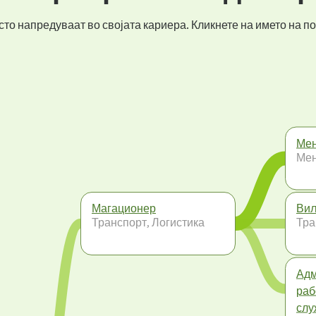
то напредуваат во својата кариера. Кликнете на името на по
Мен
Ме
Магационер
Ви
Транспорт, Логистика
Тра
Адм
раб
слу