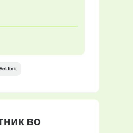
Get link
тник во