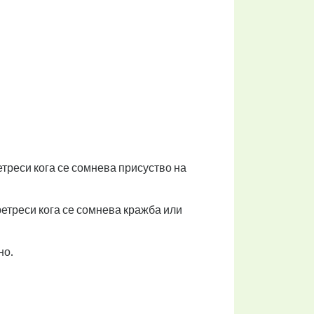
треси кога се сомнева присуство на
ретреси кога се сомнева кражба или
но.