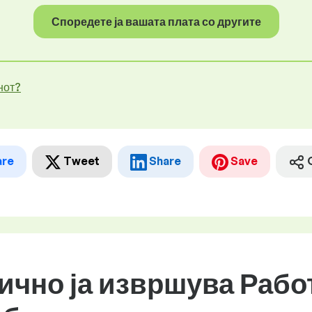
Споредете ја вашата плата со другите
нот?
are
Tweet
Share
Save
бично ја извршува Рабо