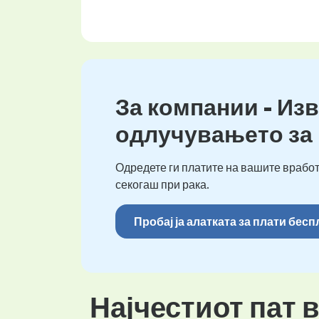
За компании - Изв
одлучувањето за
Одредете ги платите на вашите вработ
секогаш при рака.
Пробај ја алатката за плати бес
Најчестиот пат 