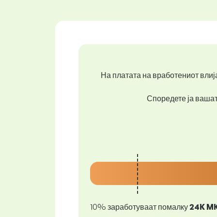
На платата на вработениот влија
Споредете ја вашата
10% заработуваат помалку
24K M