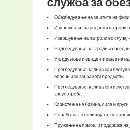
служба за об
Обезбедување на заштита на физич
Извршување на редовни патроли ок
Извршување на патроли во случај 
Надгледување на згради и соседни
Утврдување и евидентирање на иде
Прегледување на лица кои влегуваа
опасни или забранети предмети.
Прегледување на лица кои излегува
злоупотреба.
Користење на брзина, сила и други
Соработка со полицијата, пожарни
Пружање на помош и поддршка на 