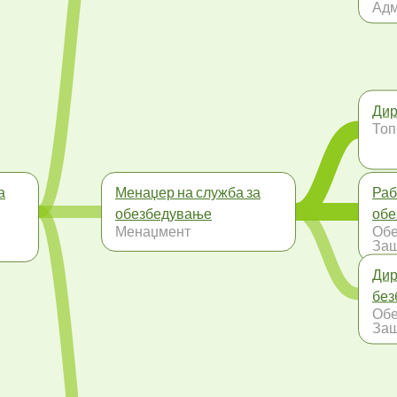
Адм
Дир
Топ
а
Менаџер на служба за
Раб
обезбедување
обе
Менаџмент
Обе
Заш
Дир
без
Обе
Заш