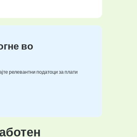
огне во
ајте релевантни податоци за плати
работен