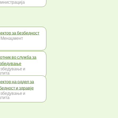
инистрација
ектор за безбедност
 Менаџмент
отник во служба за
збедување
збедување и
тита
ектор на оддел за
бедност и здравје
збедување и
тита