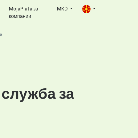
MojaPlata за
MKD
компании
е
 служба за