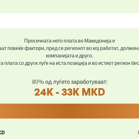
Просечната нето плата во Македонија е
ат повеќе фактори, пред се регионот во кој работат, должин
компанијата и друго.
 плата со други луѓе на иста позиција и во истиот регион б
80% од луѓето заработуваат:
24K - 33K MKD
KD