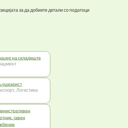
зицијата за да добиете детали со податоци
аџер на складиште
наџмент
љушкарист
нспорт, Логистика
инистративен
отник, јавен
жбеник