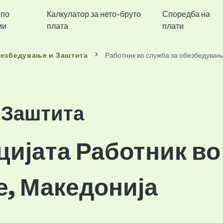
 по
Калкулатор за нето-бруто
Споредба на
ии
плата
плати
езбедување и Заштита
Работник во служба за обезбедувањ
 Заштита
цијата Работник во
, Македонија