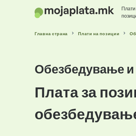
Плати
позиц
Главна страна
Плати
на позиции
Об
Обезбедување и
Плата за пози
обезбедување