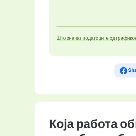
Што значат податоците од графико
Sh
Која работа о