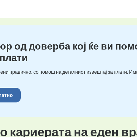
ор од доверба кој ќе ви пом
 плати
ени правично, со помош на деталниот извештај за плати. Им
платно
во кариерата на еден в