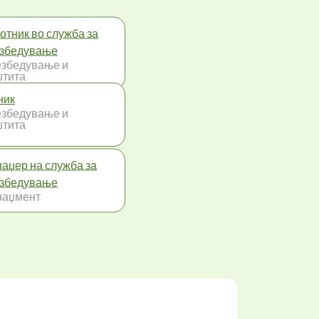
отник во служба за
збедување
збедување и
тита
ник
збедување и
тита
аџер на служба за
збедување
наџмент