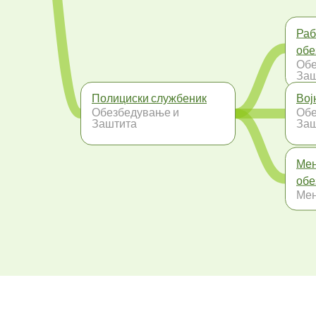
Раб
обе
Обе
Заш
Полициски службеник
Вој
Обезбедување и
Обе
Заштита
Заш
Мен
обе
Ме