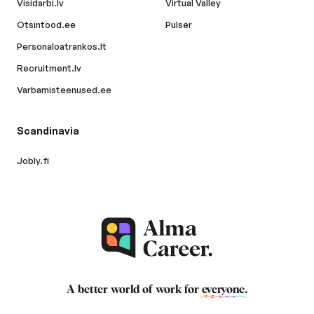
Visidarbi.lv
Virtual Valley
Otsintood.ee
Pulser
Personaloatrankos.lt
Recruitment.lv
Varbamisteenused.ee
Scandinavia
Jobly.fi
A better world of work for
everyone
.