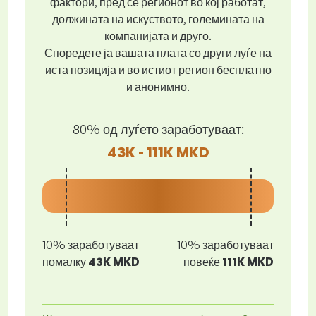
фактори, пред се регионот во кој работат,
должината на искуството, големината на
компанијата и друго.
Споредете ја вашата плата со други луѓе на
иста позиција и во истиот регион бесплатно
и анонимно.
80% од луѓето заработуваат:
43K - 111K MKD
10% заработуваат
10% заработуваат
помалку
43K MKD
повеќе
111K MKD