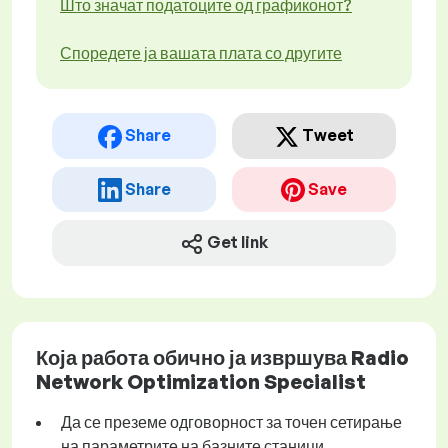
Што значат податоците од графиконот?
Споредете ја вашата плата со другите
Share
Tweet
Share
Save
Get link
Која работа обично ја извршува Radio
Network Optimization Specialist
Да се преземе одговорност за точен сетирање
на параметрите на базните станици.