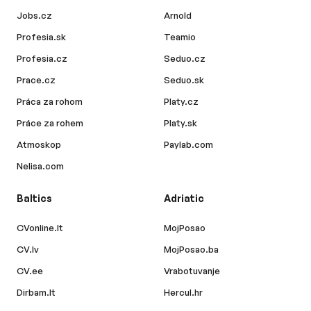
Jobs.cz
Arnold
Profesia.sk
Teamio
Profesia.cz
Seduo.cz
Prace.cz
Seduo.sk
Práca za rohom
Platy.cz
Práce za rohem
Platy.sk
Atmoskop
Paylab.com
Nelisa.com
Baltics
Adriatic
CVonline.lt
MojPosao
CV.lv
MojPosao.ba
CV.ee
Vrabotuvanje
Dirbam.lt
Hercul.hr