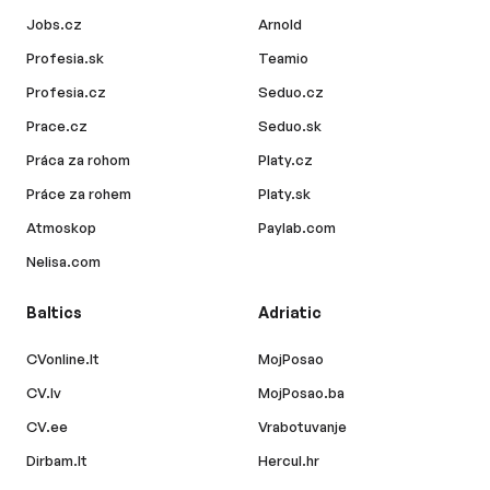
Jobs.cz
Arnold
Profesia.sk
Teamio
Profesia.cz
Seduo.cz
Prace.cz
Seduo.sk
Práca za rohom
Platy.cz
Práce za rohem
Platy.sk
Atmoskop
Paylab.com
Nelisa.com
Baltics
Adriatic
CVonline.lt
MojPosao
CV.lv
MojPosao.ba
CV.ee
Vrabotuvanje
Dirbam.lt
Hercul.hr