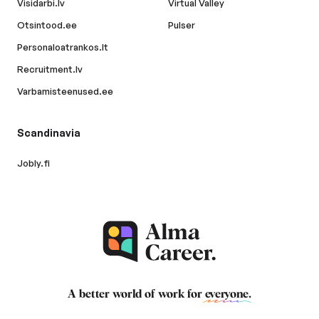
Visidarbi.lv
Virtual Valley
Otsintood.ee
Pulser
Personaloatrankos.lt
Recruitment.lv
Varbamisteenused.ee
Scandinavia
Jobly.fi
A better world of work for
everyone
.