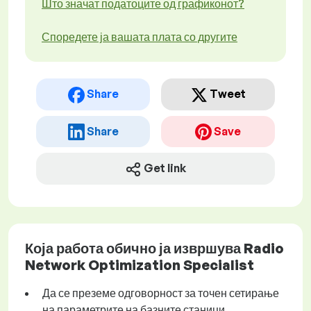
Што значат податоците од графиконот?
Споредете ја вашата плата со другите
Share
Tweet
Share
Save
Get link
Која работа обично ја извршува Radio
Network Optimization Specialist
Да се преземе одговорност за точен сетирање
на параметрите на базните станици.