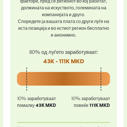
фактори, пред се регионот во кој работат,
должината на искуството, големината на
компанијата и друго.
Споредете ја вашата плата со други луѓе на
иста позиција и во истиот регион бесплатно
и анонимно.
80% од луѓето заработуваат:
43K - 111K MKD
10% заработуваат
10% заработуваат
помалку
43K MKD
повеќе
111K MKD