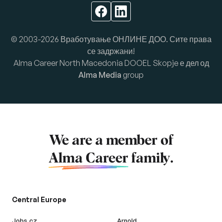
© 2003-2026 Вработување ОНЛИНЕ ДОО. Сите права
се задржани!
Alma Career North Macedonia DOOEL Skopje е дел од
Alma Media
group
We are a member of
Alma Career
family.
Central Europe
Jobs.cz
Arnold