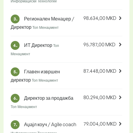
Информациски Технологии
98.634,00 MKD
Регионален Менаџер /
3.
Директор
Топ Менаџмент
95.787,00 MKD
ИТ Директор
4.
Топ
Менаџмент
87.448,00 MKD
Главен извршен
5.
директор
Топ Менаџмент
80.294,00 MKD
Директор за продажба
6.
Топ Менаџмент
79.004,00 MKD
Аџајл коуч / Agile coach
7.