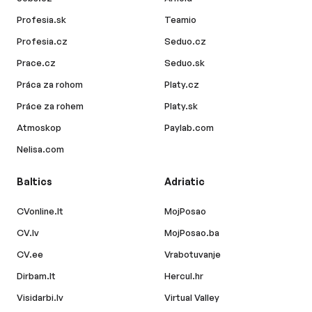
Profesia.sk
Teamio
Profesia.cz
Seduo.cz
Prace.cz
Seduo.sk
Práca za rohom
Platy.cz
Práce za rohem
Platy.sk
Atmoskop
Paylab.com
Nelisa.com
Baltics
Adriatic
CVonline.lt
MojPosao
CV.lv
MojPosao.ba
CV.ee
Vrabotuvanje
Dirbam.lt
Hercul.hr
Visidarbi.lv
Virtual Valley