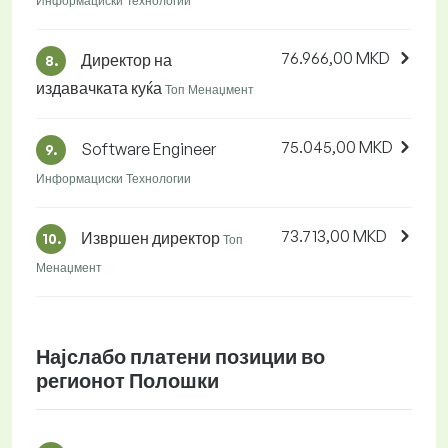
Информациски Технологии
76.966,00 MKD
Директор на
8.
издавачката куќа
Топ Менаџмент
75.045,00 MKD
Software Engineer
9.
Информациски Технологии
73.713,00 MKD
Извршен директор
10.
Топ
Менаџмент
Најслабо платени позиции во
регионот Полошки