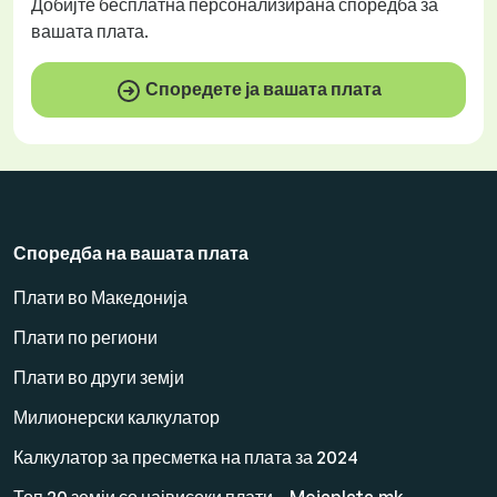
Добијте
бесплатна
персонализирана споредба за
вашата плата.
Споредете ја вашата плата
Споредба на вашата плата
Плати во Македонија
Плати по региони
Плати во други земји
Милионерски калкулатор
Калкулатор за пресметка на плата за 2024
Топ 20 земји со највисоки плати – Mojaplata.mk