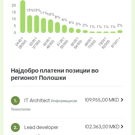
Најдобро платени позиции во
регионот Полошки
109.955,00 MKD
IT Architect
1.
Информациски
Технологии
102.363,00 MKD
Lead developer
2.