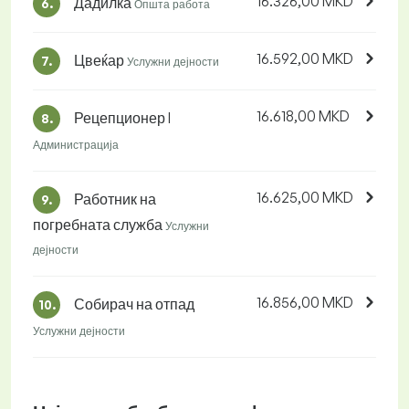
16.326,00 MKD
Дадилка
6.
Општа работа
16.592,00 MKD
Цвеќар
7.
Услужни дејности
16.618,00 MKD
Рецепционер I
8.
Администрација
16.625,00 MKD
Работник на
9.
погребната служба
Услужни
дејности
16.856,00 MKD
Собирач на отпад
10.
Услужни дејности