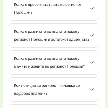
Колка е просечната плата во регионот
Полошки?
Колка е разликата во платата помеѓу
регионот Полошки и остатокот од земјата?
Колка е разликата во платата помеѓу
мажите и жените во регионот Полошки?
Кои позиции во регионот Полошки се
најдобро платени?