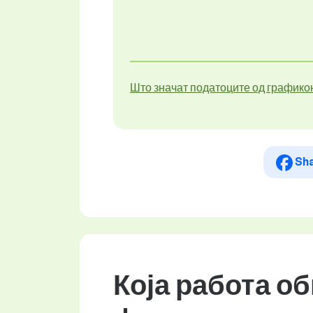
Што значат податоците од графико
Sh
Која работа о