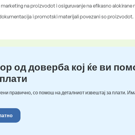
arketing na proizvodot i osiguruvanje na efikasno alokirane n
dokumentacija i promotski materijali povezani so proizvodot.
ор од доверба кој ќе ви пом
 плати
ени правично, со помош на деталниот извештај за плати. Им
платно