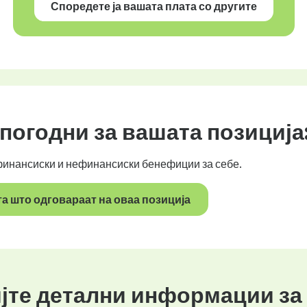
Споредете ја вашата плата со другите
погодни за вашата позиција
 финансиски и нефинансиски бенефиции за себе.
та што одговараат на оваа позиција
јте детални информации за