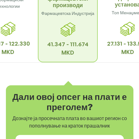
установ
производи
ехнологии
Топ Менаџме
Фармацевтска Индустрија
7 - 122.330
27.131 - 133
41.347 - 111.674
MKD
MKD
MKD
Дали овој опсег на плати е
преголем?
Дознајте ја просечната плата во вашиот регион со
пополнување на краток прашалник