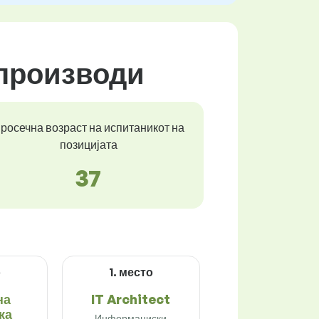
 производи
росечна возраст на испитаникот на
позицијата
37
о
1. место
на
IT Architect
ка
Информациски