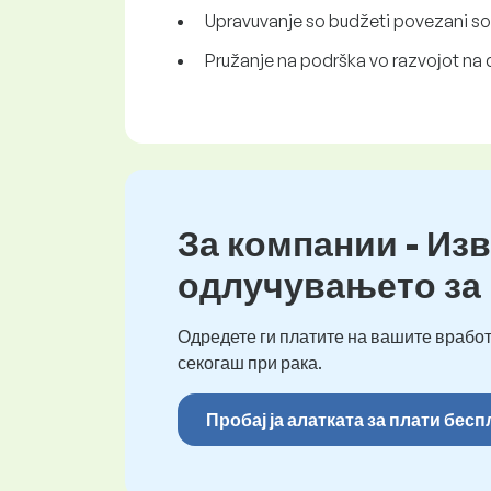
Upravuvanje so budžeti povezani so m
Pružanje na podrška vo razvoјot na 
За компании - Изв
одлучувањето за
Одредете ги платите на вашите вработ
секогаш при рака.
Пробај ја алатката за плати бес