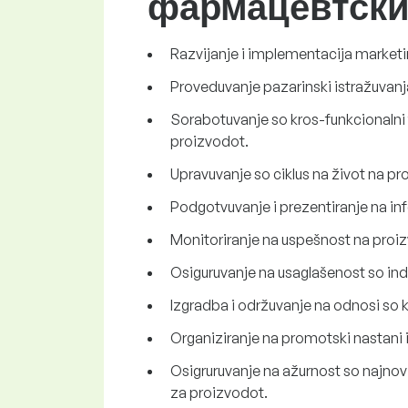
фармацевтски
Razvijanje i implementacija marketi
Proveduvanje pazarinski istražuvanja 
Sorabotuvanje so kros-funkcionalni t
proizvodot.
Upravuvanje so ciklus na život na proi
Podgotvuvanje i prezentiranje na inf
Monitoriranje na uspešnost na proizv
Osiguruvanje na usaglašenost so indus
Izgradba i održuvanje na odnosi so klj
Organiziranje na promotski nastani i 
Osigruruvanje na ažurnost so najnovit
za proizvodot.