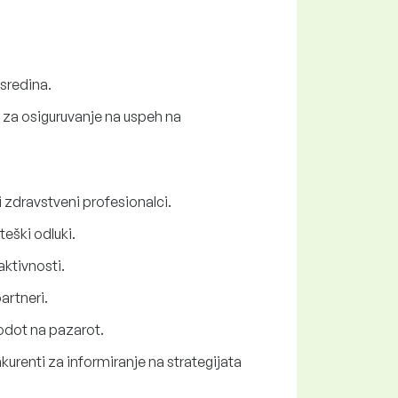
 sredina.
e za osiguruvanje na uspeh na
i zdravstveni profesionalci.
eški odluki.
aktivnosti.
artneri.
vodot na pazarot.
nkurenti za informiranje na strategijata