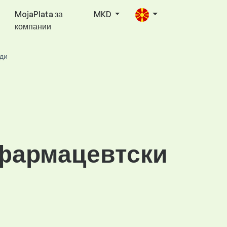
MojaPlata за
MKD
компании
оди
 фармацевтски