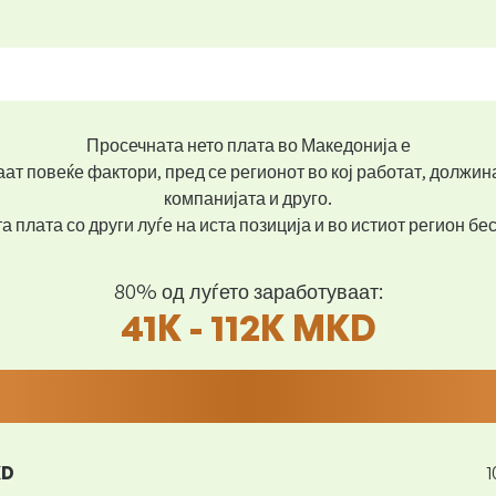
Просечната нето плата во Македонија е
ат повеќе фактори, пред се регионот во кој работат, должин
компанијата и друго.
 плата со други луѓе на иста позиција и во истиот регион б
80% од луѓето заработуваат:
41K - 112K MKD
KD
1