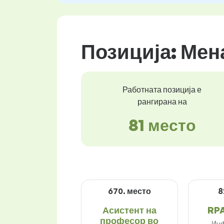
Позиција: Мен
Работната позиција е
рангирана на
81 место
670. место
8
Асистент на
RPA
професор во
Ин