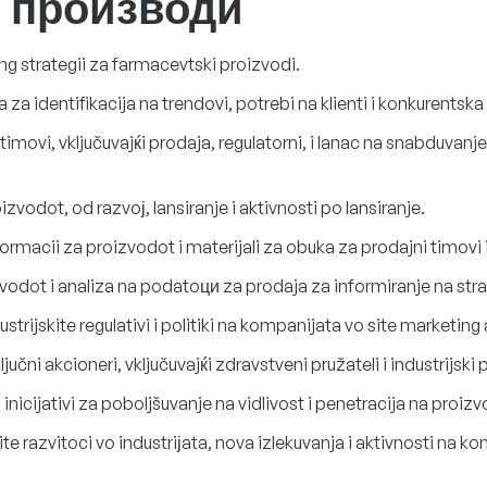
 производи
ng strategii za farmacevtski proizvodi.
za identifikacija na trendovi, potrebi na klienti i konkurentska
imovi, vključuvajќi prodaja, regulatorni, i lanac na snabduvanj
zvodot, od razvoј, lansiranje i aktivnosti po lansiranje.
ormacii za proizvodot i materijali za obuka za prodajni timovi 
odot i analiza na podatoци za prodaja za informiranje na strat
trijskite regulativi i politiki na kompanijata vo site marketing 
učni akcioneri, vključuvajќi zdravstveni pružateli i industrijski p
inicijativi za poboljšuvanje na vidlivost i penetracija na proiz
e razvitoci vo industriјata, nova izlekuvanja i aktivnosti na ko