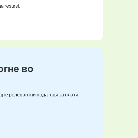
a resursi.
огне во
ајте релевантни податоци за плати