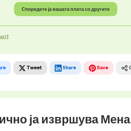
Споредете ја вашата плата со другите
нот?
are
Tweet
Share
Save
бично ја извршува Мена