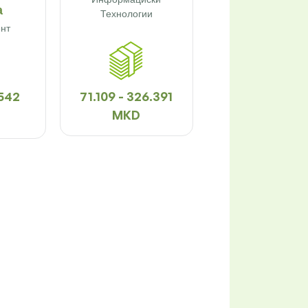
а
Технологии
нт
.542
71.109 - 326.391
MKD