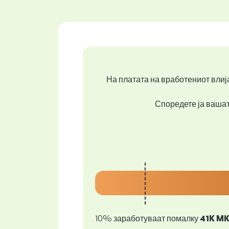
На платата на вработениот влија
Споредете ја вашата
10% заработуваат помалку
41K M