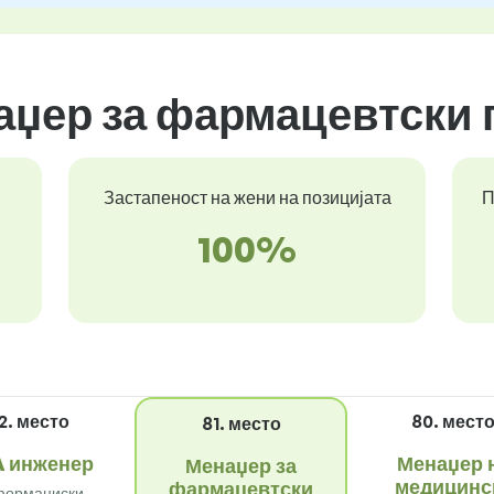
аџер за фармацевтски
Застапеност на жени на позицијата
П
100%
2. место
80. мест
81. место
 инженер
Менаџер 
Менаџер за
медицинс
фармацевтски
формациски