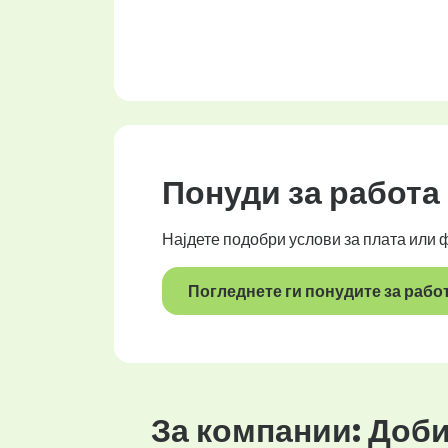
Понуди за работа
Најдете подобри услови за плата или
Погледнете ги понудите за рабо
За компании: Доби