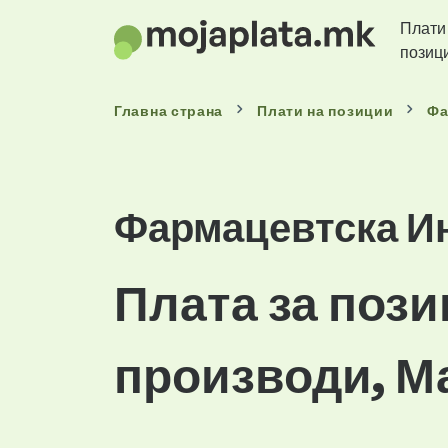
Плати
позиц
Главна страна
Плати
на позиции
Фа
Фармацевтска И
Плата за поз
производи, М