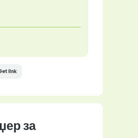
Get link
џер за