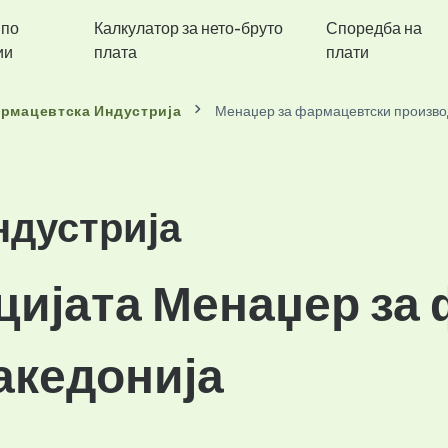
 по
Калкулатор за нето-бруто
Споредба на
ии
плата
плати
рмацевтска Индустрија
Менаџер за фармацевтски произв
ндустрија
ицијата Менаџер за
акедонија