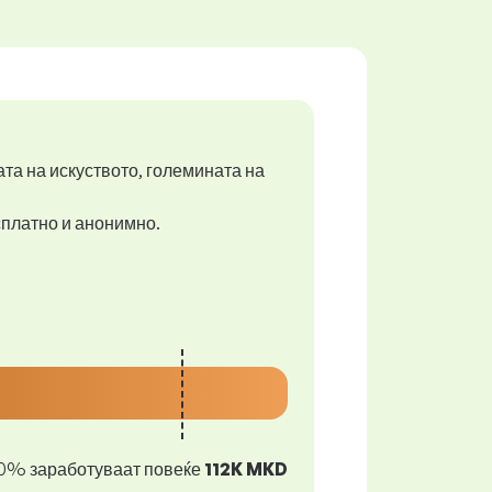
ата на искуството, големината на
есплатно и анонимно.
0% заработуваат повеќе
112K MKD