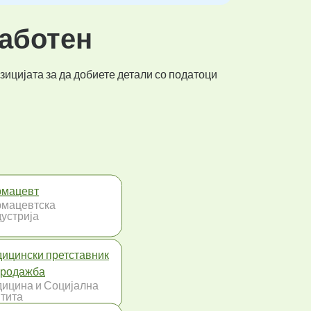
работен
зицијата за да добиете детали со податоци
мацевт
мацевтска
устрија
ицински претставник
продажба
ицина и Социјална
тита