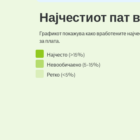
Најчестиот пат 
Графикот покажува како вработените најчес
за плата.
Најчесто (>15%)
Невообичаено (5-15%)
Ретко (<5%)