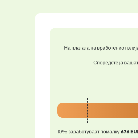
На платата на вработениот влија
Споредете ја вашата
10% заработуваат помалку
676 EU