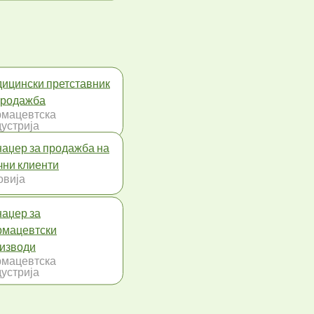
ицински претставник
продажба
мацевтска
устрија
аџер за продажба на
чни клиенти
овија
аџер за
мацевтски
изводи
мацевтска
устрија