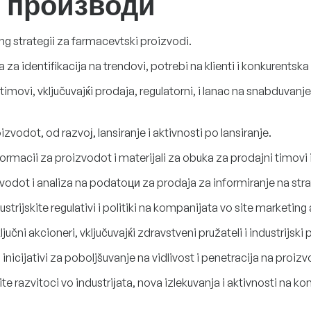
 производи
ng strategii za farmacevtski proizvodi.
za identifikacija na trendovi, potrebi na klienti i konkurentska
imovi, vključuvajќi prodaja, regulatorni, i lanac na snabduvanj
zvodot, od razvoј, lansiranje i aktivnosti po lansiranje.
ormacii za proizvodot i materijali za obuka za prodajni timovi 
odot i analiza na podatoци za prodaja za informiranje na strat
trijskite regulativi i politiki na kompanijata vo site marketing 
učni akcioneri, vključuvajќi zdravstveni pružateli i industrijski p
inicijativi za poboljšuvanje na vidlivost i penetracija na proiz
e razvitoci vo industriјata, nova izlekuvanja i aktivnosti na ko