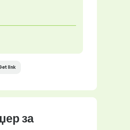
Get link
џер за