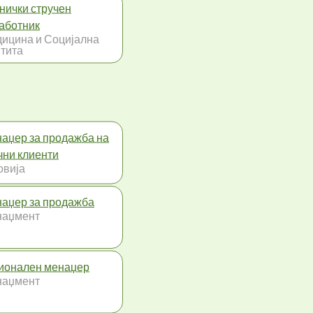
нички стручен
аботник
ицина и Социјална
тита
аџер за продажба на
чни клиенти
овија
аџер за продажба
наџмент
ионален менаџер
наџмент