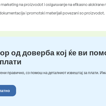
arketing na proizvodot i osiguruvanje na efikasno alokirane n
dokumentacija i promotski materijali povezani so proizvodot.
ор од доверба кој ќе ви пом
 плати
ени правично, со помош на деталниот извештај за плати. Им
платно