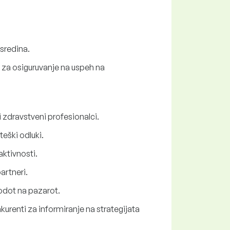
 sredina.
e za osiguruvanje na uspeh na
i zdravstveni profesionalci.
eški odluki.
aktivnosti.
artneri.
vodot na pazarot.
nkurenti za informiranje na strategijata