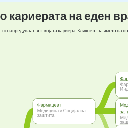
во кариерата на еден в
то напредуваат во својата кариера. Кликнете на името на по
Фар
Фар
Инд
Фармацевт
Мед
Медицина и Социјална
за 
заштита
Мед
заш