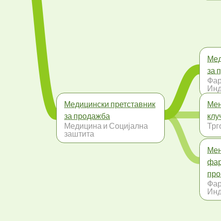
Мед
за 
Фар
Инд
Медицински претставник
Мен
за продажба
клу
Медицина и Социјална
Трг
заштита
Мен
фар
про
Фар
Инд