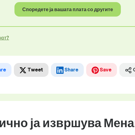
Споредете ја вашата плата со другите
нот?
are
Tweet
Share
Save
бично ја извршува Мена