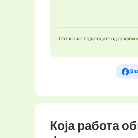
Што значат податоците од графико
Sh
Која работа о