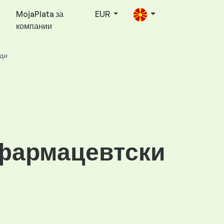
MojaPlata за
EUR
компании
оди
 фармацевтски