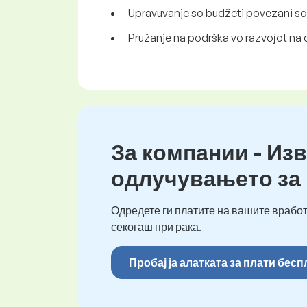
Upravuvanje so budžeti povezani so m
Pružanje na podrška vo razvoјot na 
За компании - Изв
одлучувањето за
Одредете ги платите на вашите вработ
секогаш при рака.
Пробај ја алатката за плати бес