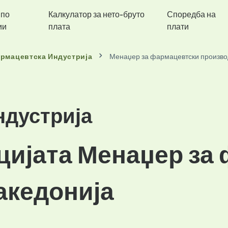
 по
Калкулатор за нето-бруто
Споредба на
ии
плата
плати
рмацевтска Индустрија
Менаџер за фармацевтски произв
ндустрија
ицијата Менаџер за
акедонија