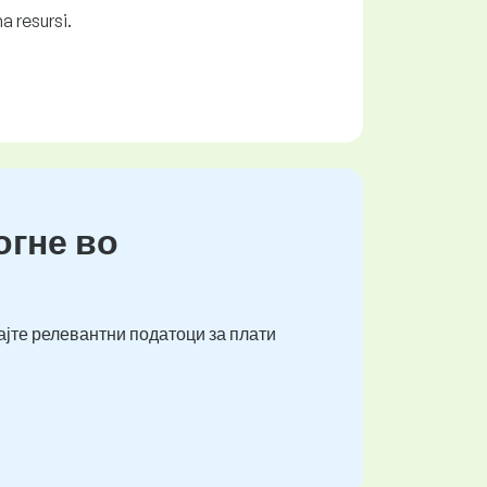
a resursi.
огне во
ајте релевантни податоци за плати