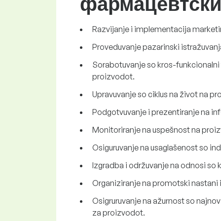
фармацевтски
Razvijanje i implementacija marketi
Proveduvanje pazarinski istražuvanja 
Sorabotuvanje so kros-funkcionalni t
proizvodot.
Upravuvanje so ciklus na život na proi
Podgotvuvanje i prezentiranje na inf
Monitoriranje na uspešnost na proizv
Osiguruvanje na usaglašenost so indus
Izgradba i održuvanje na odnosi so klj
Organiziranje na promotski nastani i 
Osigruruvanje na ažurnost so najnovit
za proizvodot.