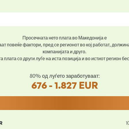
Просечната нето плата во Македонија е
ат повеќе фактори, пред се регионот во кој работат, должин
компанијата и друго.
 плата со други луѓе на иста позиција и во истиот регион б
80% од луѓето заработуваат:
676 - 1.827 EUR
R
1