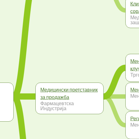
Кли
сор
Мед
заш
Мен
клу
Трг
Медицински претставник
Мен
Ме
за продажба
Фармацевтска
Индустрија
Рег
Ме