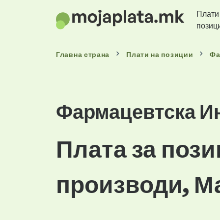
Плати
позиц
Главна страна
Плати
на позиции
Фа
Фармацевтска И
Плата за поз
производи, М