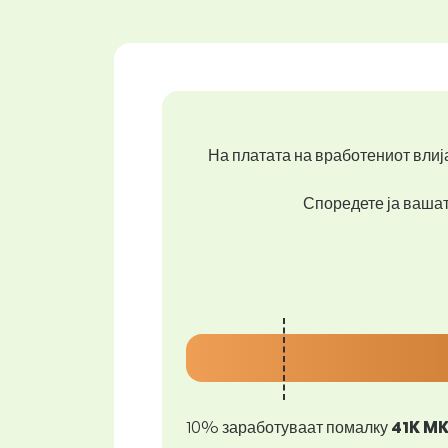
На платата на вработениот влија
Споредете ја вашата
10% заработуваат помалку
41K M