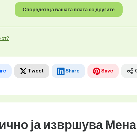
Споредете ја вашата плата со другите
нот?
are
Tweet
Share
Save
бично ја извршува Мена