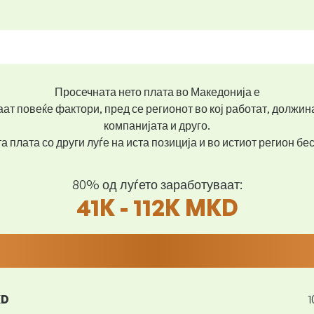
Просечната нето плата во Македонија е
ат повеќе фактори, пред се регионот во кој работат, должин
компанијата и друго.
 плата со други луѓе на иста позиција и во истиот регион б
80% од луѓето заработуваат:
41K - 112K MKD
KD
1