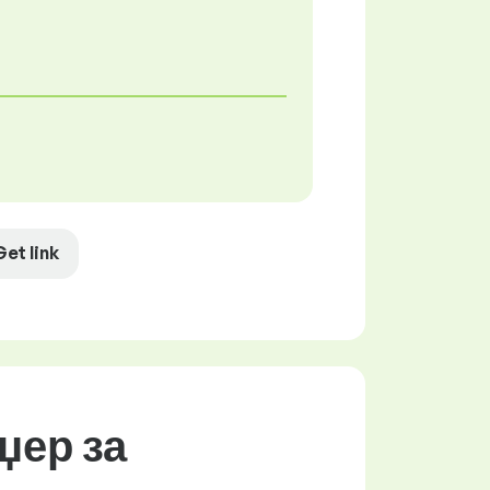
Get link
џер за