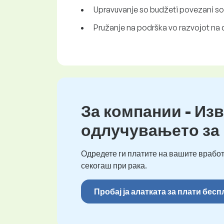
Upravuvanje so budžeti povezani so m
Pružanje na podrška vo razvoјot na 
За компании - Изв
одлучувањето за
Одредете ги платите на вашите вработ
секогаш при рака.
Пробај ја алатката за плати бес