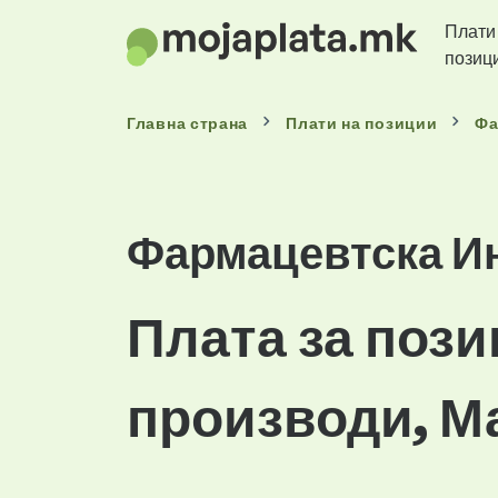
Плати
позиц
Главна страна
Плати
на позиции
Фа
Фармацевтска И
Плата за поз
производи, М