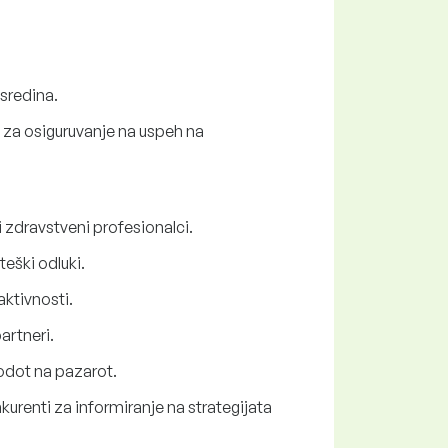
 sredina.
e za osiguruvanje na uspeh na
i zdravstveni profesionalci.
eški odluki.
aktivnosti.
artneri.
vodot na pazarot.
nkurenti za informiranje na strategijata