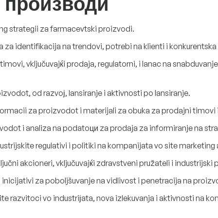
 производи
ng strategii za farmacevtski proizvodi.
za identifikacija na trendovi, potrebi na klienti i konkurentska
imovi, vključuvajќi prodaja, regulatorni, i lanac na snabduvanj
zvodot, od razvoј, lansiranje i aktivnosti po lansiranje.
ormacii za proizvodot i materijali za obuka za prodajni timovi 
odot i analiza na podatoци za prodaja za informiranje na strat
trijskite regulativi i politiki na kompanijata vo site marketing 
učni akcioneri, vključuvajќi zdravstveni pružateli i industrijski p
inicijativi za poboljšuvanje na vidlivost i penetracija na proiz
e razvitoci vo industriјata, nova izlekuvanja i aktivnosti na ko