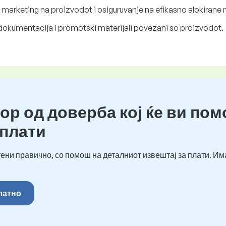
arketing na proizvodot i osiguruvanje na efikasno alokirane n
dokumentacija i promotski materijali povezani so proizvodot.
ор од доверба кој ќе ви пом
 плати
ени правично, со помош на деталниот извештај за плати. Им
платно