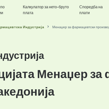
 по
Калкулатор за нето-бруто
Споредба на
ии
плата
плати
рмацевтска Индустрија
Менаџер за фармацевтски произв
ндустрија
ицијата Менаџер за
акедонија