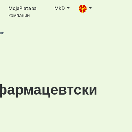
MojaPlata за
MKD
компании
оди
 фармацевтски