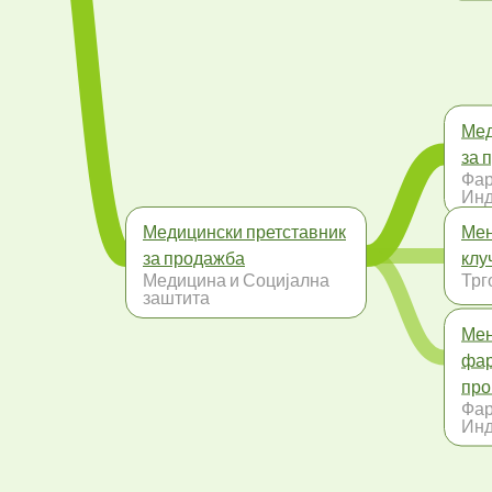
Мед
за 
Фар
Инд
Медицински претставник
Мен
за продажба
клу
Медицина и Социјална
Трг
заштита
Мен
фар
про
Фар
Инд