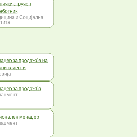
нички стручен
аботник
ицина и Социјална
тита
аџер за продажба на
чни клиенти
овија
аџер за продажба
наџмент
ионален менаџер
наџмент