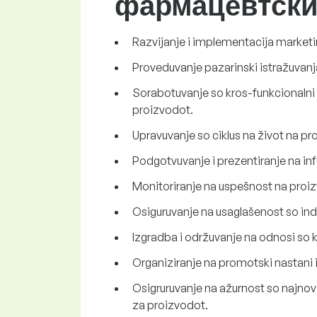
фармацевтски
Razvijanje i implementacija marketi
Proveduvanje pazarinski istražuvanja 
Sorabotuvanje so kros-funkcionalni t
proizvodot.
Upravuvanje so ciklus na život na proi
Podgotvuvanje i prezentiranje na inf
Monitoriranje na uspešnost na proizv
Osiguruvanje na usaglašenost so indus
Izgradba i održuvanje na odnosi so klj
Organiziranje na promotski nastani i 
Osigruruvanje na ažurnost so najnovit
za proizvodot.