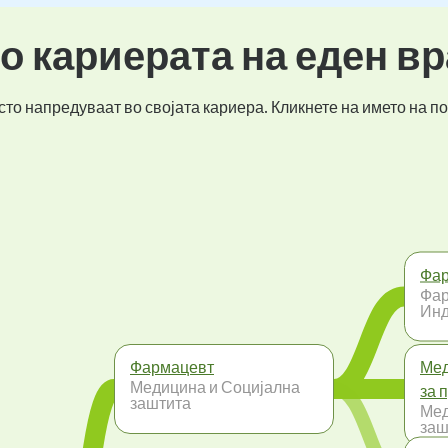
во кариерата на еден в
то напредуваат во својата кариера. Кликнете на името на по
Фар
Фар
Инд
Фармацевт
Мед
Медицина и Социјална
за 
заштита
Мед
заш