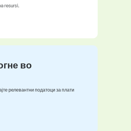
a resursi.
огне во
ајте релевантни податоци за плати