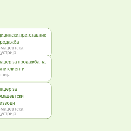
ицински претставник
продажба
мацевтска
устрија
аџер за продажба на
чни клиенти
овија
аџер за
мацевтски
изводи
мацевтска
устрија