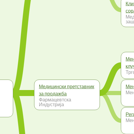
Кли
сор
Мед
заш
Мен
клу
Трг
Медицински претставник
Мен
Ме
за продажба
Фармацевтска
Индустрија
Рег
Ме