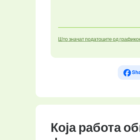
Што значат податоците од графико
Sh
Која работа о