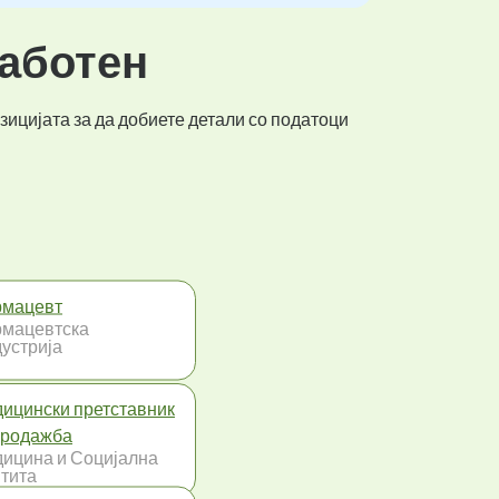
работен
зицијата за да добиете детали со податоци
мацевт
мацевтска
устрија
ицински претставник
продажба
ицина и Социјална
тита