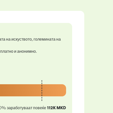
ата на искуството, големината на
есплатно и анонимно.
0% заработуваат повеќе
112K MKD