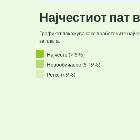
Најчестиот пат 
Графикот покажува како вработените најчес
за плата.
Најчесто (>15%)
Невообичаено (5-15%)
Ретко (<5%)