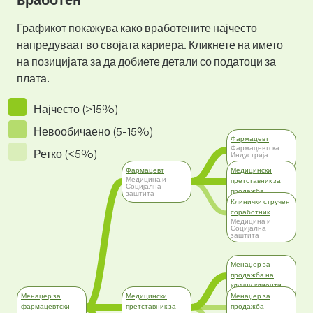
Графикот покажува како вработените најчесто
напредуваат во својата кариера. Кликнете на името
на позицијата за да добиете детали со податоци за
плата.
Најчесто (>15%)
Невообичаено (5-15%)
Фармацевт
Фармацевтска
Ретко (<5%)
Индустрија
Фармацевт
Медицински
Медицина и
претставник за
Социјална
продажба
заштита
Медицина и
Клинички стручен
Социјална
соработник
заштита
Медицина и
Социјална
заштита
Менаџер за
продажба на
клучни клиенти
Трговија
Менаџер за
Медицински
Менаџер за
фармацевтски
претставник за
продажба