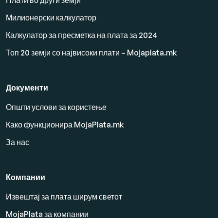
Плати во други земји
Милионерски калкулатор
Калкулатор за пресметка на плата за 2024
Топ 20 земји со највисоки плати – Mojaplata.mk
Документи
Општи услови за користење
Како функционира MojaPlata.mk
За нас
Компании
Извештај за плата ширум светот
MojaPlata за компании