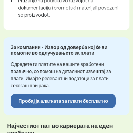
Pružanje na podrška vo razvoјot na
dokumentacija i promotski materijali povezani
so proizvodot.
За компании - Извор од доверба кој ќе ви
помогне во одлучувањето за плати
Одредете ги платите на вашите вработени
правично, со помош на деталниот извештај за
плати. Имајте релевантни податоци за плати
секогаш при рака.
Пробај ја алатката за плати бесплатно
Најчестиот пат во кариерата на еден
вработен