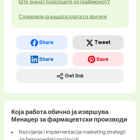
Што значат податоците од графиконот?
Споредете ја вашата плата со другите
Share
Tweet
Share
Save
Get link
Која работа обично ја извршува
Менаџер за фармацевтски производи
Razvijanje i implementacija marketing strategii
za farmacevtski proizvodi.