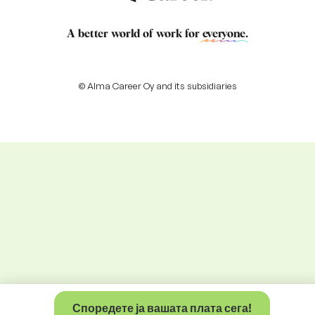
A better world of work for
everyone
.
© Alma Career Oy and its subsidiaries
Споредете ја вашата плата сега!