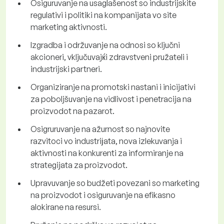
Osiguruvanje na usaglašenost so industrijskite
regulativi i politiki na kompanijata vo site
marketing aktivnosti.
Izgradba i održuvanje na odnosi so ključni
akcioneri, vključuvajќi zdravstveni pružateli i
industrijski partneri.
Organiziranje na promotski nastani i inicijativi
za poboljšuvanje na vidlivost i penetracija na
proizvodot na pazarot.
Osigruruvanje na ažurnost so najnovite
razvitoci vo industriјata, nova izlekuvanja i
aktivnosti na konkurenti za informiranje na
strategijata za proizvodot.
Upravuvanje so budžeti povezani so marketing
na proizvodot i osiguruvanje na efikasno
alokirane na resursi.