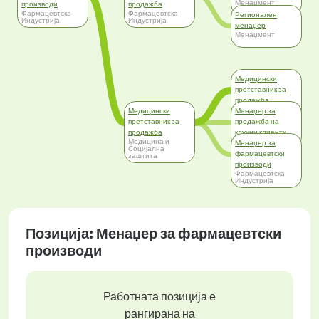
Менаџмент
производи
продажба
Фармацевтска
Фармацевтска
Регионален
Индустрија
Индустрија
менаџер
Менаџмент
Медицински
претставник за
продажба
Фармацевтска
Медицински
Менаџер за
Индустрија
претставник за
продажба на
продажба
клучни клиенти
Медицина и
Трговија
Менаџер за
Социјална
фармацевтски
заштита
производи
Фармацевтска
Индустрија
Позиција: Менаџер за фармацевтски
производи
Работната позиција е
рангирана на