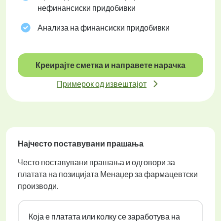
нефинансиски придобивки
Анализа на финансиски придобивки
Креирајте сметка и направете нарачка
Примерок од извештајот
Најчесто поставувани прашања
Често поставувани прашања и одговори за
платата на позицијата Менаџер за фармацевтски
производи.
Која е платата или колку се заработува на