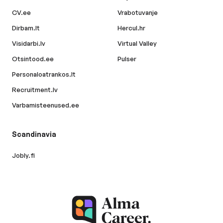
CV.ee
Vrabotuvanje
Dirbam.lt
Hercul.hr
Visidarbi.lv
Virtual Valley
Otsintood.ee
Pulser
Personaloatrankos.lt
Recruitment.lv
Varbamisteenused.ee
Scandinavia
Jobly.fi