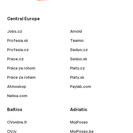
Central Europe
Jobs.cz
Arnold
Profesia.sk
Teamio
Profesia.cz
Seduo.cz
Prace.cz
Seduo.sk
Práca za rohom
Platy.cz
Práce za rohem
Platy.sk
Atmoskop
Paylab.com
Nelisa.com
Baltics
Adriatic
CVonline.lt
MojPosao
CV.lv
MojPosao.ba