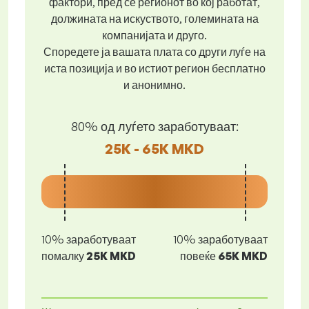
фактори, пред се регионот во кој работат,
должината на искуството, големината на
компанијата и друго.
Споредете ја вашата плата со други луѓе на
иста позиција и во истиот регион бесплатно
и анонимно.
80% од луѓето заработуваат:
25K - 65K MKD
10% заработуваат
10% заработуваат
помалку
25K MKD
повеќе
65K MKD