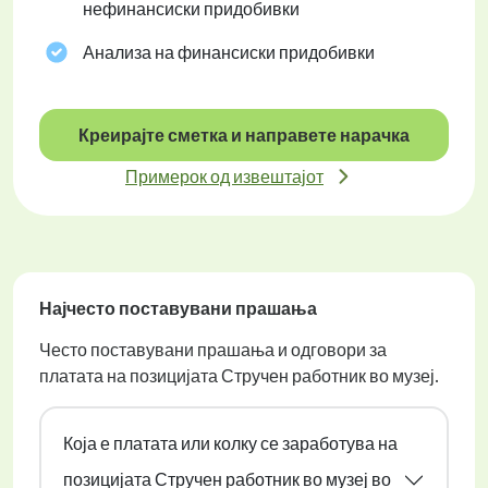
нефинансиски придобивки
Анализа на финансиски придобивки
Креирајте сметка и направете нарачка
Примерок од извештајот
Најчесто поставувани прашања
Често поставувани прашања и одговори за
платата на позицијата Стручен работник во музеј.
Која е платата или колку се заработува на
позицијата Стручен работник во музеј во