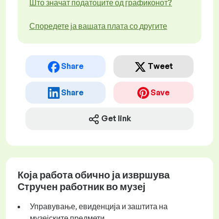
Што значат податоците од графиконот?
Споредете ја вашата плата со другите
Share
Tweet
Share
Save
Get link
Која работа обично ја извршува
Стручен работник во музеј
Управување, евиденција и заштита на
музејските предмети.