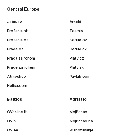
Central Europe
Jobs.cz
Arnold
Profesia.sk
Teamio
Profesia.cz
Seduo.cz
Prace.cz
Seduo.sk
Práca za rohom
Platy.cz
Práce za rohem
Platy.sk
Atmoskop
Paylab.com
Nelisa.com
Baltics
Adriatic
CVonline.lt
MojPosao
CV.lv
MojPosao.ba
CV.ee
Vrabotuvanje