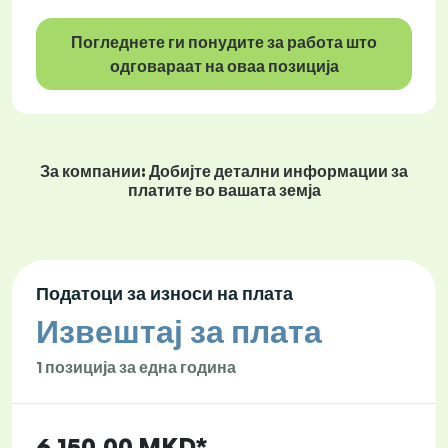
Погледнете ги понудите за работа што
одговараат на оваа позиција
За компании: Добијте детални информации за
платите во вашата земја
Податоци за износи на плата
Извештај за плата
1 позиција за една година
6.150,00 MKD*