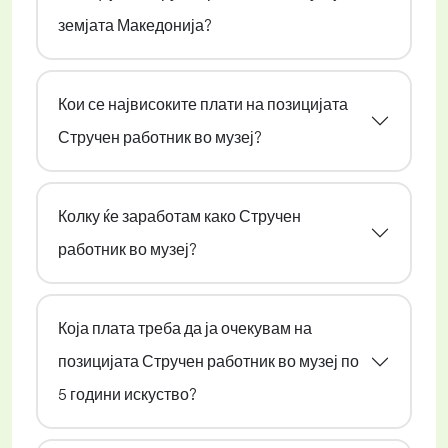
земјата Македонија?
Кои се највисоките плати на позицијата
Стручен работник во музеј?
Колку ќе заработам како Стручен
работник во музеј?
Која плата треба да ја очекувам на
позицијата Стручен работник во музеј по
5 години искуство?