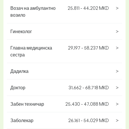
Возач на амбулантно
25.811 - 44.202 MKD
>
возило
Гинеколог
>
Главна медицинска
29.197 - 58.237 MKD
>
сестра
Дадилка
>
Доктор
31.662 - 68.718 MKD
>
Забен техничар
25.430 - 47.088 MKD
>
Заболекар
26.161 - 54.029 MKD
>