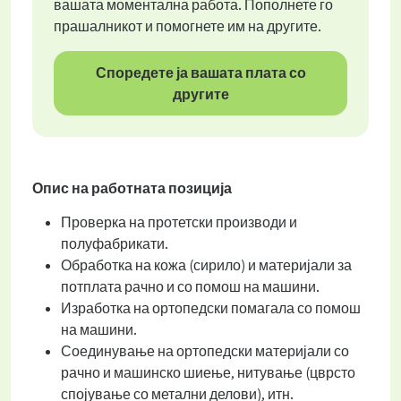
вашата моментална работа. Пополнете го
прашалникот и помогнете им на другите.
Споредете ја вашата плата со
другите
Опис на работната позиција
Проверка на протетски производи и
полуфабрикати.
Обработка на кожа (сирило) и материјали за
потплата рачно и со помош на машини.
Изработка на ортопедски помагала со помош
на машини.
Соединување на ортопедски материјали со
рачно и машинско шиење, нитување (цврсто
спојување со метални делови), итн.