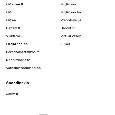
CVonline.lt
MojPosao
CV.lv
MojPosao.ba
CV.ee
Vrabotuvanje
Dirbam.lt
Hercul.hr
Visidarbi.lv
Virtual Valley
Otsintood.ee
Pulser
Personaloatrankos.lt
Recruitment.lv
Varbamisteenused.ee
Scandinavia
Jobly.fi