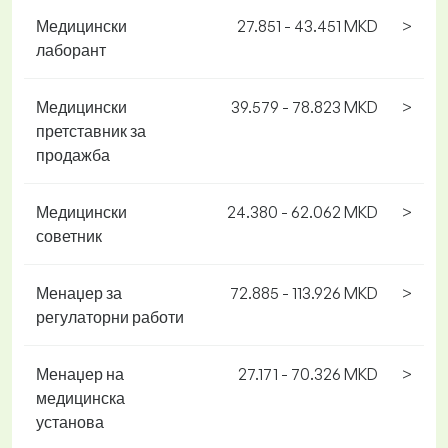
Медицински
27.851 - 43.451 MKD
>
лаборант
Медицински
39.579 - 78.823 MKD
>
претставник за
продажба
Медицински
24.380 - 62.062 MKD
>
советник
Менаџер за
72.885 - 113.926 MKD
>
регулаторни работи
Менаџер на
27.171 - 70.326 MKD
>
медицинска
установа