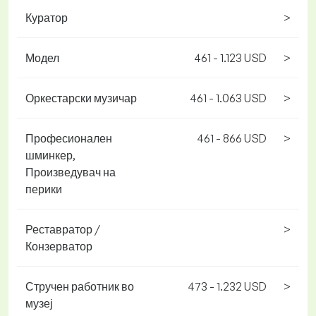
Куратор
>
Модел
461 - 1.123 USD
>
Оркестарски музичар
461 - 1.063 USD
>
Професионален
461 - 866 USD
>
шминкер,
Произведувач на
перики
Реставратор /
>
Конзерватор
Стручен работник во
473 - 1.232 USD
>
музеј