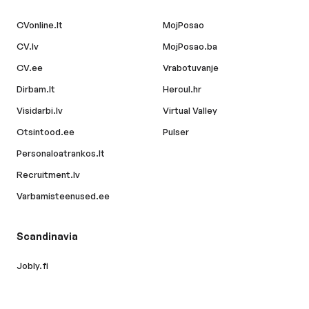
CVonline.lt
MojPosao
CV.lv
MojPosao.ba
CV.ee
Vrabotuvanje
Dirbam.lt
Hercul.hr
Visidarbi.lv
Virtual Valley
Otsintood.ee
Pulser
Personaloatrankos.lt
Recruitment.lv
Varbamisteenused.ee
Scandinavia
Jobly.fi