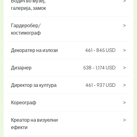
Водич во музеј,
>
галерија, замок
Гардеробер/
>
костимограф
Декоратер на излози
461 - 845 USD
>
Дизајнер
538 - 1.174 USD
>
Директор за култура
461 - 937 USD
>
Кореограф
>
Креатор на визуелни
>
ефекти