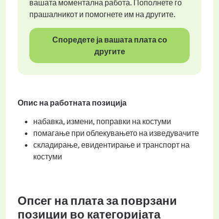
вашата моментална работа. Пополнете го
прашалникот и помогнете им на другите.
Споредете ја вашата плата со
другите
Опис на работната позиција
набавка, измени, поправки на костуми
помагање при облекувањето на изведувачите
складирање, евидентирање и транспорт на
костуми
Опсег на плата за поврзани
позиции во категоријата