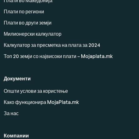
Плати во Македонија
Плати по региони
Плати во други земји
Милионерски калкулатор
Калкулатор за пресметка на плата за 2024
Топ 20 земји со највисоки плати – Mojaplata.mk
Документи
Општи услови за користење
Како функционира MojaPlata.mk
За нас
Компании